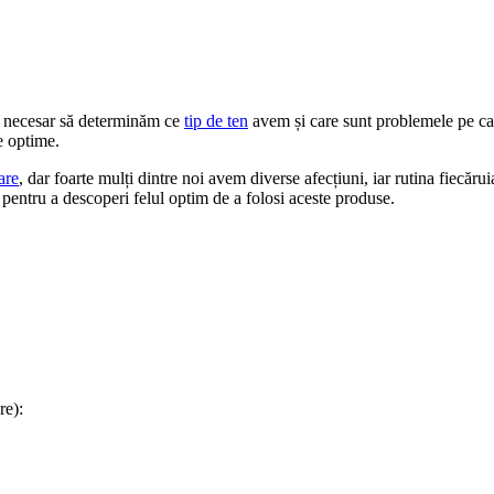
rat necesar să determinăm ce
tip de ten
avem și care sunt problemele pe care
te optime.
are
, dar foarte mulți dintre noi avem diverse afecțiuni, iar rutina fiecăr
 pentru a descoperi felul optim de a folosi aceste produse.
re):