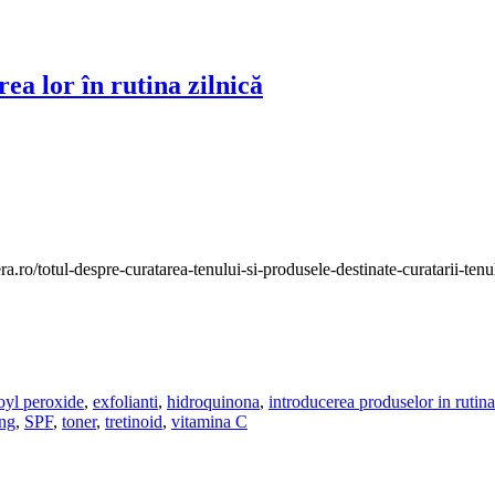
rea lor în rutina zilnică
era.ro/totul-despre-curatarea-tenului-si-produsele-destinate-curatarii-ten
oyl peroxide
,
exfolianti
,
hidroquinona
,
introducerea produselor in rutina
ing
,
SPF
,
toner
,
tretinoid
,
vitamina C