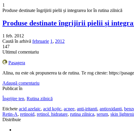
1
Produse destinate îngrijirii pielii și integrarea lor în rutina zilnică
Produse destinate îngrijirii pielii și integra
1 feb. 2012
Caută în arhivă
februarie
1
,
2012
147
Ultimul comentariu
Pasagera
Alina, nu este ok propunerea ta de rutina. Te rog citeste: https://pasag
Adaugă comentariu
Publicat în
Îngrijire ten
,
Rutina zilnică
Etichete
acid azelaic
,
acid kojic
,
acnee
,
anti-iritanti
,
antioxidanti
,
benz
Retin-A
,
retinoid
,
retinol. hidratare
,
rutina zilnica
,
serum
,
skin lighten
Distribuie