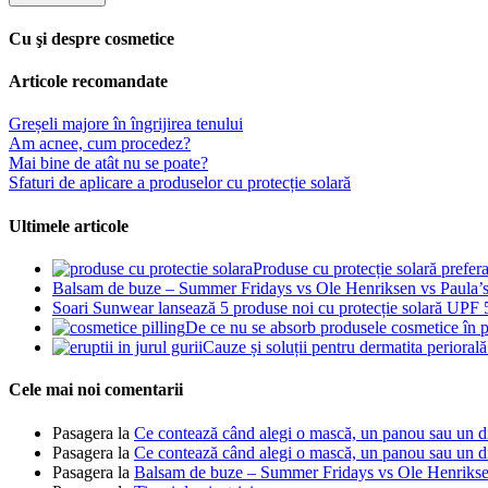
Cu şi despre cosmetice
Articole recomandate
Greșeli majore în îngrijirea tenului
Am acnee, cum procedez?
Mai bine de atât nu se poate?
Sfaturi de aplicare a produselor cu protecție solară
Ultimele articole
Produse cu protecție solară prefer
Balsam de buze – Summer Fridays vs Ole Henriksen vs Paula’
Soari Sunwear lansează 5 produse noi cu protecție solară UPF
De ce nu se absorb produsele cosmetice în p
Cauze și soluții pentru dermatita periorală 
Cele mai noi comentarii
Pasagera
la
Ce contează când alegi o mască, un panou sau un dis
Pasagera
la
Ce contează când alegi o mască, un panou sau un dis
Pasagera
la
Balsam de buze – Summer Fridays vs Ole Henrikse