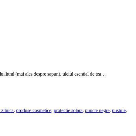
ului.html (mai ales despre sapun), uleiul esential de tea…
 zilnica
,
produse cosmetice
,
protectie solara
,
puncte negre
,
pustule
,