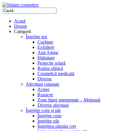
Acasă
Despre
Categorii
Îngrijire ten
Curăţare
Exfoliere
Anti Aging
Hidratare
Protecţie solară
Rutina zilnică
Cosmetică medicală
Diverse
Afecţiuni cutanate
Acnee
Rozacee
Zone hiper pigmentate – Melasmă
Diverse afecțiuni
Îngrijire corp și păr
Îngrijire corp
Îngrijire păr
Îngrijirea părului creț