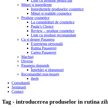
Liste cu produse pentru păr
Mituri și ingrediente
Ingredientele produselor cosmetice
Mituri şi realităţi cosmetice
Produse cosmetice
La cumpărături de cosmetice
Paula’s Choice
Review – produse cosmetice
Liste cu produse recomandate
Cu și despre Pasagera
Experienţa personală
Rutina Pasagerei
Cartea Pasagerei
Machiaj
Diverse
Pasagera răspunde
Întrebări și răspunsuri
Recomandări non-beauty
iherb
Consultanță
Seminarii
Contact
Tag - introducerea produselor in rutina zil