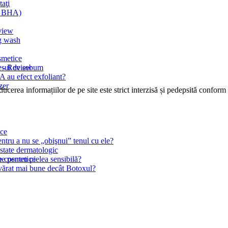
taţi
şi BHA)
view
ng wash
smetice
c - Review
cesul de sebum
 au efect exfoliant?
zer
cerea informațiilor de pe site este strict interzisă și pedepsită conform l
ice
ntru a nu se „obişnui” tenul cu ele?
state dermatologic
le cosmetice
 pentru pielea sensibilă?
devărat mai bune decât Botoxul?