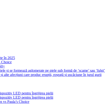
ate în 2025
s Choice
 50+
iele și se formează aglomerate pe piele sub formă de ‘scame’ sau ‘fulgi
și alte afecțiuni care produc erupții, roșeață și uscăciune în jurul gurii
pozitiv LED pentru îngrijirea pielii
pozitiv LED pentru îngrijirea pielii
n vs Paula’s Choice