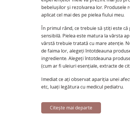
bebelușilor și rezolvarea lor. Produsele
aplicat cel mai des pe pielea fiului meu.
În primul rând, ce trebuie să știți este c
sensibilă. Pielea este matura la vârsta ap
vârstă trebuie tratată cu mare atenție. N
de faima lor, alegeți întotdeauna produse
ingrediente. Alegeți întotdeauna produse
(cum ar fi uleiuri esențiale, extracte de cit
Imediat ce ați observat apariția unei afecțiu
etc, luați legătura cu medicul pediatru.
Citește mai departe