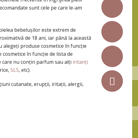
56
 recomandate sunt cele pe care le-am
ă pielea bebelușilor este extrem de
roximativă de 18 ani, iar până la această
u alegeți produse cosmetice în funcție
 cosmetice în funcție de lista de
 care nu conțin parfum sau alți
iritanți
rice,
SLS
, etc).
ni cutanate, erupții, iritații, alergii,