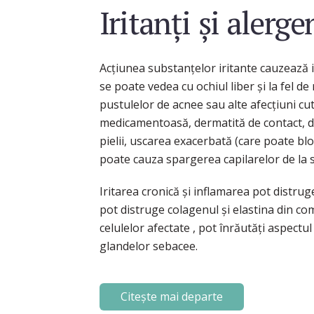
Iritanţi şi alerge
Acţiunea substanţelor iritante cauzează i
se poate vedea cu ochiul liber şi la fel 
pustulelor de acnee sau alte afecțiuni cu
medicamentoasă, dermatită de contact, de
pielii, uscarea exacerbată (care poate bloc
poate cauza spargerea capilarelor de la s
Iritarea cronică şi inflamarea pot distruge
pot distruge colagenul şi elastina din co
celulelor afectate , pot înrăutăți aspectu
glandelor sebacee.
Citește mai departe