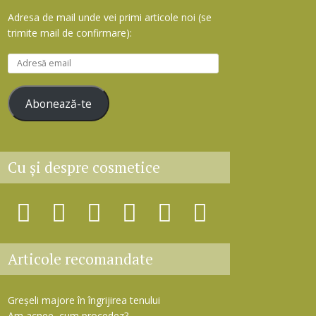
Adresa de mail unde vei primi articole noi (se
trimite mail de confirmare):
A
d
r
Abonează-te
e
s
ă
e
Cu şi despre cosmetice
m
a
i
l
Articole recomandate
Greșeli majore în îngrijirea tenului
Am acnee, cum procedez?