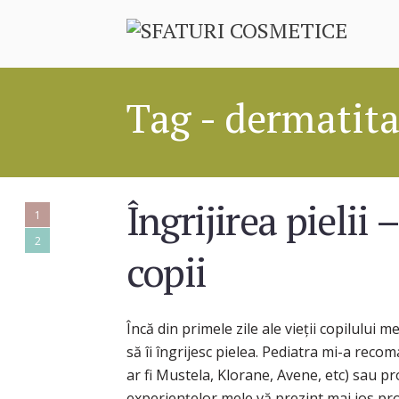
Tag - dermatita
Îngrijirea pielii 
1
2
copii
Încă din primele zile ale vieții copilulu
să îi îngrijesc pielea. Pediatra mi-a rec
ar fi Mustela, Klorane, Avene, etc) sau p
experiențelor mele vă prezint mai jos prob