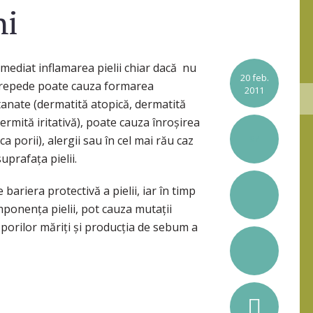
ni
mediat inflamarea pielii chiar dacă nu
20 feb.
de repede poate cauza formarea
2011
tanate (dermatită atopică, dermatită
rmită iritativă), poate cauza înroşirea
97
a porii), alergii sau în cel mai rău caz
uprafaţa pielii.
 bariera protectivă a pielii, iar în timp
mponenţa pielii, pot cauza mutații
l porilor măriți și producția de sebum a