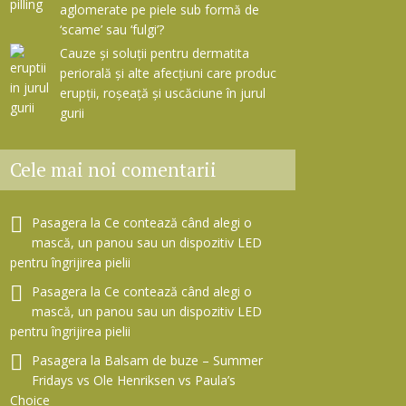
aglomerate pe piele sub formă de
‘scame’ sau ‘fulgi’?
Cauze și soluții pentru dermatita
periorală și alte afecțiuni care produc
erupții, roșeață și uscăciune în jurul
gurii
Cele mai noi comentarii
Pasagera
la
Ce contează când alegi o
mască, un panou sau un dispozitiv LED
pentru îngrijirea pielii
Pasagera
la
Ce contează când alegi o
mască, un panou sau un dispozitiv LED
pentru îngrijirea pielii
Pasagera
la
Balsam de buze – Summer
Fridays vs Ole Henriksen vs Paula’s
Choice