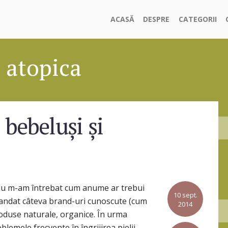
ACASĂ
DESPRE
CATEGORII
 atopica
– bebeluși și
i meu m-am întrebat cum anume ar trebui
10 sept.
omandat câteva brand-uri cunoscute (cum
2014
roduse naturale, organice. În urma
lemele frecvente în îngrijirea pielii