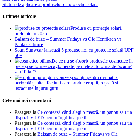
Sfaturi de aplicare a produselor cu protecție solară
Ultimele articole
Produse cu protecție solară
preferate în 2025
Balsam de buze – Summer Fridays vs Ole Henriksen vs
Paula’s Choice
Soari Sunwear lansează 5 produse noi cu protecție solară UPF
50+
De ce nu se absorb produsele cosmetice în
piele și se formează aglomerate pe piele sub formă de ‘scame’
sau ‘fulgi’?
Cauze și soluții pentru dermatita
periorală și alte afecțiuni care produc erupții, roșeață și
uscăciune în jurul gurii
Cele mai noi comentarii
Pasagera
la
Ce contează când alegi o mască, un panou sau un
dispozitiv LED pentru îngrijirea pielii
Pasagera
la
Ce contează când alegi o mască, un panou sau un
dispozitiv LED pentru îngrijirea pielii
Pasagera
la
Balsam de buze – Summer Fridays vs Ole