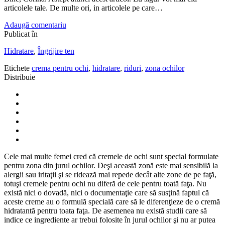
articolele tale. De multe ori, in articolele pe care…
Adaugă comentariu
Publicat în
Hidratare
,
Îngrijire ten
Etichete
crema pentru ochi
,
hidratare
,
riduri
,
zona ochilor
Distribuie
Cele mai multe femei cred că cremele de ochi sunt special formulate
pentru zona din jurul ochilor. Deşi această zonă este mai sensibilă la
alergii sau iritaţii şi se ridează mai repede decât alte zone de pe faţă,
totuşi cremele pentru ochi nu diferă de cele pentru toată faţa. Nu
există nici o dovadă, nici o documentaţie care să susţină faptul că
aceste creme au o formulă specială care să le diferenţieze de o cremă
hidratantă pentru toata faţa. De asemenea nu există studii care să
indice ce ingrediente ar trebui folosite în jurul ochilor şi nu ar putea