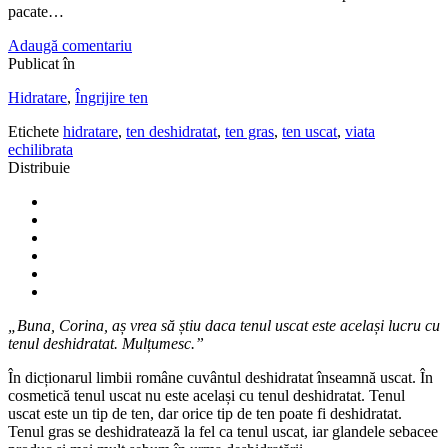
pacate…
Adaugă comentariu
Publicat în
Hidratare
,
Îngrijire ten
Etichete
hidratare
,
ten deshidratat
,
ten gras
,
ten uscat
,
viata
echilibrata
Distribuie
„Buna, Corina, aș vrea să știu daca tenul uscat este același lucru cu
tenul deshidratat. Mulțumesc.”
În dicționarul limbii române cuvântul deshidratat înseamnă uscat. În
cosmetică tenul uscat nu este același cu tenul deshidratat. Tenul
uscat este un tip de ten, dar orice tip de ten poate fi deshidratat.
Tenul gras se deshidratează la fel ca tenul uscat, iar glandele sebacee