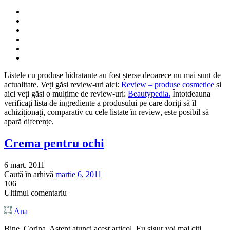
Listele cu produse hidratante au fost șterse deoarece nu mai sunt de
actualitate. Veți găsi review-uri aici:
Review – produse cosmetice
și
aici veți găsi o mulțime de review-uri:
Beautypedia.
Întotdeauna
verificați lista de ingrediente a produsului pe care doriți să îl
achiziționați, comparativ cu cele listate în review, este posibil să
apară diferențe.
Crema pentru ochi
6 mart. 2011
Caută în arhivă
martie
6
,
2011
106
Ultimul comentariu
Ana
Bine, Corina. Astept atunci acest articol. Eu sigur voi mai citi