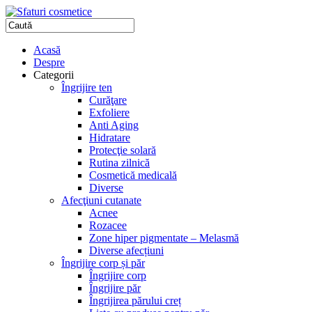
Acasă
Despre
Categorii
Îngrijire ten
Curăţare
Exfoliere
Anti Aging
Hidratare
Protecţie solară
Rutina zilnică
Cosmetică medicală
Diverse
Afecţiuni cutanate
Acnee
Rozacee
Zone hiper pigmentate – Melasmă
Diverse afecțiuni
Îngrijire corp și păr
Îngrijire corp
Îngrijire păr
Îngrijirea părului creț