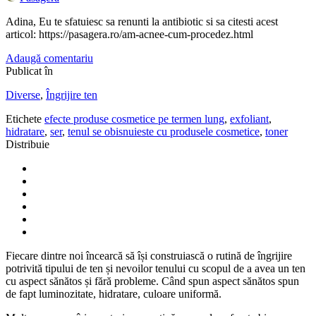
Adina, Eu te sfatuiesc sa renunti la antibiotic si sa citesti acest
articol: https://pasagera.ro/am-acnee-cum-procedez.html
Adaugă comentariu
Publicat în
Diverse
,
Îngrijire ten
Etichete
efecte produse cosmetice pe termen lung
,
exfoliant
,
hidratare
,
ser
,
tenul se obisnuieste cu produsele cosmetice
,
toner
Distribuie
Fiecare dintre noi încearcă să își construiască o rutină de îngrijire
potrivită tipului de ten și nevoilor tenului cu scopul de a avea un ten
cu aspect sănătos și fără probleme. Când spun aspect sănătos spun
de fapt luminozitate, hidratare, culoare uniformă.