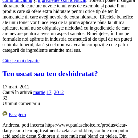
communicating
și
ingrediente skin identical
. Tonerul poate fi singura
hidratare de care are nevoie tenul gras de exemplu și poate fi un
produs care să ofere extra hidratare pentru orice tip de ten în
momentele în care aveți nevoie de extra hidratare. Efectele benefice
ale unui toner vor fi aceleași de la prima aplicare până la ultima
aplicare, tenul nu se obișnuiește niciodată cu ingredientele de care
are nevoie pentru a avea un aspect sănătos. Bineînțeles, în funcție
formulele noi apărute în industria cosmetică și de tipul de ten puteți
schimba tonerul, dacă și cel nou va avea în compoziție cele patru
categorii de ingrediente amintite mai sus.
Citește mai departe
Ten uscat sau ten deshidratat?
17 mart. 2012
Caută în arhivă
martie
17
,
2012
32
Ultimul comentariu
Pasagera
Andreea, poti incerca https://www.paulaschoice.ro/produs/clear-
daily-skin-clearing-treatment-azelaic-acid-bha/, contine mai putin
acid azelaic decat Skinoren si este mult mai bland cu pielea. Din