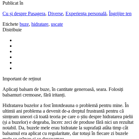
Publicat în
Cu și despre Pasagera
,
Diverse
,
Experienţa personală
,
Îngrijire ten
Etichete
buze
,
hidratare
,
uscate
Distribuie
Important de reținut
Aplicați balsam de buze, în cantitate generoasă, seara. Folosiți
balsamuri cremoase, fără iritanți.
Hidratarea buzelor a fost întotdeauna o problemă pentru mine. În
ultimii ani problema a devenit de-a dreptul frustrantă pentru că
simțeam uneori că toată teoria pe care o știu despre hidratarea pielii
(și a buzelor) e degeaba, încerc zeci de produse fără nici un rezultat
notabil. Da, buzele mele erau hidratate la suprafață atâta timp cât
balsamul era aplicat cu regularitate, dar totuși în fiecare zi buzele
mele se crăpau și se descuamau.