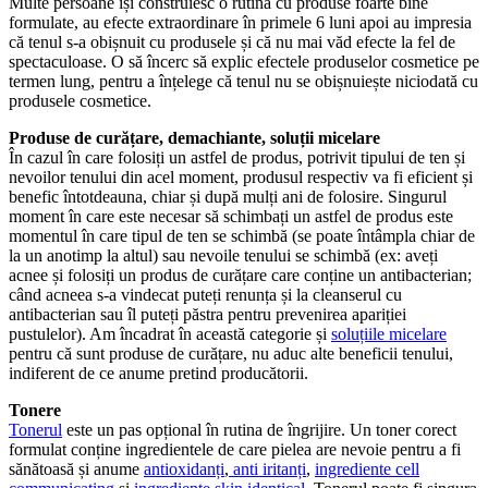
Multe persoane își construiesc o rutină cu produse foarte bine
formulate, au efecte extraordinare în primele 6 luni apoi au impresia
că tenul s-a obișnuit cu produsele și că nu mai văd efecte la fel de
spectaculoase. O să încerc să explic efectele produselor cosmetice pe
termen lung, pentru a înțelege că tenul nu se obișnuiește niciodată cu
produsele cosmetice.
Produse de curățare, demachiante, soluții micelare
În cazul în care folosiți un astfel de produs, potrivit tipului de ten și
nevoilor tenului din acel moment, produsul respectiv va fi eficient și
benefic întotdeauna, chiar și după mulți ani de folosire. Singurul
moment în care este necesar să schimbați un astfel de produs este
momentul în care tipul de ten se schimbă (se poate întâmpla chiar de
la un anotimp la altul) sau nevoile tenului se schimbă (ex: aveți
acnee și folosiți un produs de curățare care conține un antibacterian;
când acneea s-a vindecat puteți renunța și la cleanserul cu
antibacterian sau îl puteți păstra pentru prevenirea apariției
pustulelor). Am încadrat în această categorie și
soluțiile micelare
pentru că sunt produse de curățare, nu aduc alte beneficii tenului,
indiferent de ce anume pretind producătorii.
Tonere
Tonerul
este un pas opțional în rutina de îngrijire. Un toner corect
formulat conține ingredientele de care pielea are nevoie pentru a fi
sănătoasă și anume
antioxidanți
,
anti iritanți
,
ingrediente cell