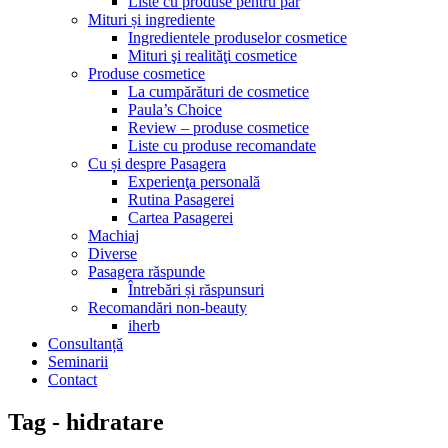
Liste cu produse pentru păr
Mituri și ingrediente
Ingredientele produselor cosmetice
Mituri şi realităţi cosmetice
Produse cosmetice
La cumpărături de cosmetice
Paula’s Choice
Review – produse cosmetice
Liste cu produse recomandate
Cu și despre Pasagera
Experienţa personală
Rutina Pasagerei
Cartea Pasagerei
Machiaj
Diverse
Pasagera răspunde
Întrebări și răspunsuri
Recomandări non-beauty
iherb
Consultanță
Seminarii
Contact
Tag - hidratare