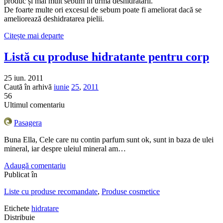
produc și mai mult sebum în urma deshidratării.
De foarte multe ori excesul de sebum poate fi ameliorat dacă se
ameliorează deshidratarea pielii.
Citește mai departe
Listă cu produse hidratante pentru corp
25 iun. 2011
Caută în arhivă
iunie
25
,
2011
56
Ultimul comentariu
Pasagera
Buna Ella, Cele care nu contin parfum sunt ok, sunt in baza de ulei
mineral, iar despre uleiul mineral am…
Adaugă comentariu
Publicat în
Liste cu produse recomandate
,
Produse cosmetice
Etichete
hidratare
Distribuie