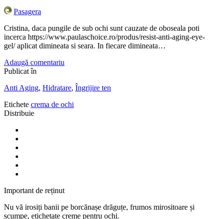
Pasagera
Cristina, daca pungile de sub ochi sunt cauzate de oboseala poti
incerca https://www.paulaschoice.ro/produs/resist-anti-aging-eye-
gel/ aplicat dimineata si seara. In fiecare dimineata…
Adaugă comentariu
Publicat în
Anti Aging
,
Hidratare
,
Îngrijire ten
Etichete
crema de ochi
Distribuie
Important de reținut
Nu vă irosiți banii pe borcănașe drăguțe, frumos mirositoare și
scumpe, etichetate creme pentru ochi.