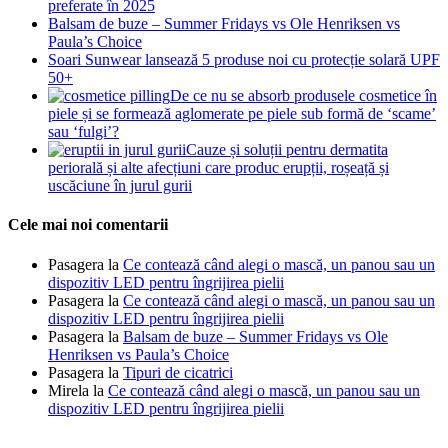
preferate în 2025
Balsam de buze – Summer Fridays vs Ole Henriksen vs
Paula’s Choice
Soari Sunwear lansează 5 produse noi cu protecție solară UPF
50+
De ce nu se absorb produsele cosmetice în
piele și se formează aglomerate pe piele sub formă de ‘scame’
sau ‘fulgi’?
Cauze și soluții pentru dermatita
periorală și alte afecțiuni care produc erupții, roșeață și
uscăciune în jurul gurii
Cele mai noi comentarii
Pasagera
la
Ce contează când alegi o mască, un panou sau un
dispozitiv LED pentru îngrijirea pielii
Pasagera
la
Ce contează când alegi o mască, un panou sau un
dispozitiv LED pentru îngrijirea pielii
Pasagera
la
Balsam de buze – Summer Fridays vs Ole
Henriksen vs Paula’s Choice
Pasagera
la
Tipuri de cicatrici
Mirela
la
Ce contează când alegi o mască, un panou sau un
dispozitiv LED pentru îngrijirea pielii