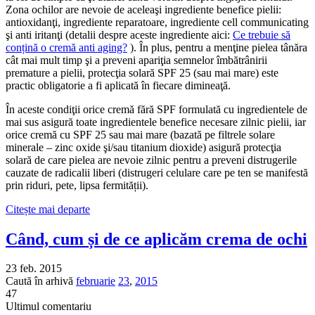
Zona ochilor are nevoie de aceleaşi ingrediente benefice pielii:
antioxidanţi, ingrediente reparatoare, ingrediente cell communicating
şi anti iritanţi (detalii despre aceste ingrediente aici:
Ce trebuie să
conțină o cremă anti aging?
). În plus, pentru a menţine pielea tânăra
cât mai mult timp şi a preveni apariţia semnelor îmbătrânirii
premature a pielii, protecţia solară SPF 25 (sau mai mare) este
practic obligatorie a fi aplicată în fiecare dimineaţă.
În aceste condiţii orice cremă fără SPF formulată cu ingredientele de
mai sus asigură toate ingredientele benefice necesare zilnic pielii, iar
orice cremă cu SPF 25 sau mai mare (bazată pe filtrele solare
minerale – zinc oxide şi/sau titanium dioxide) asigură protecţia
solară de care pielea are nevoie zilnic pentru a preveni distrugerile
cauzate de radicalii liberi (distrugeri celulare care pe ten se manifestă
prin riduri, pete, lipsa fermității).
Citește mai departe
Când, cum și de ce aplicăm crema de ochi
23 feb. 2015
Caută în arhivă
februarie
23
,
2015
47
Ultimul comentariu