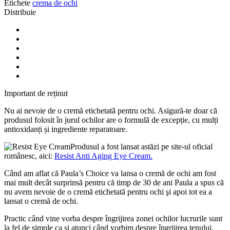
Etichete
crema de ochi
Distribuie
Important de reținut
Nu ai nevoie de o cremă etichetată pentru ochi. Asigură-te doar că
produsul folosit în jurul ochilor are o formulă de excepție, cu mulți
antioxidanți și ingrediente reparatoare.
Produsul a fost lansat astăzi pe site-ul oficial
românesc, aici:
Resist Anti Aging Eye Cream.
Când am aflat că Paula’s Choice va lansa o cremă de ochi am fost
mai mult decât surprinsă pentru că timp de 30 de ani Paula a spus că
nu avem nevoie de o cremă etichetată pentru ochi şi apoi tot ea a
lansat o cremă de ochi.
Practic când vine vorba despre îngrijirea zonei ochilor lucrurile sunt
la fel de simple ca şi atunci când vorbim despre îngrijirea tenului.