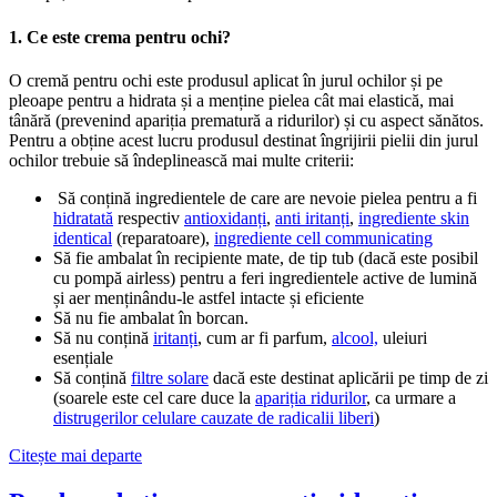
1. Ce este crema pentru ochi?
O cremă pentru ochi este produsul aplicat în jurul ochilor și pe
pleoape pentru a hidrata și a menține pielea cât mai elastică, mai
tânără (prevenind apariția prematură a ridurilor) și cu aspect sănătos.
Pentru a obține acest lucru produsul destinat îngrijirii pielii din jurul
ochilor trebuie să îndeplinească mai multe criterii:
Să conțină ingredientele de care are nevoie pielea pentru a fi
hidratată
respectiv
antioxidanți
,
anti iritanți
,
ingrediente skin
identical
(reparatoare),
ingrediente cell communicating
Să fie ambalat în recipiente mate, de tip tub (dacă este posibil
cu pompă airless) pentru a feri ingredientele active de lumină
și aer menținându-le astfel intacte și eficiente
Să nu fie ambalat în borcan.
Să nu conțină
iritanți
, cum ar fi parfum,
alcool,
uleiuri
esențiale
Să conțină
filtre solare
dacă este destinat aplicării pe timp de zi
(soarele este cel care duce la
apariția ridurilor
, ca urmare a
distrugerilor celulare cauzate de radicalii liberi
)
Citește mai departe