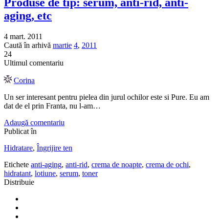
Produse de tip: serum, anti-rid, anti-
aging, etc
4 mart. 2011
Caută în arhivă
martie
4
,
2011
24
Ultimul comentariu
Corina
Un ser interesant pentru pielea din jurul ochilor este si Pure. Eu am
dat de el prin Franta, nu l-am…
Adaugă comentariu
Publicat în
Hidratare
,
Îngrijire ten
Etichete
anti-aging
,
anti-rid
,
crema de noapte
,
crema de ochi
,
hidratant
,
lotiune
,
serum
,
toner
Distribuie