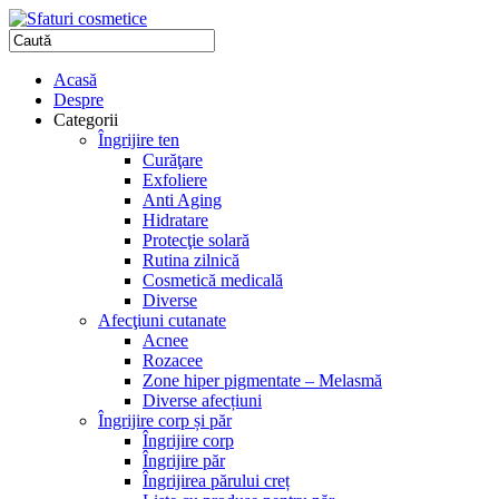
Acasă
Despre
Categorii
Îngrijire ten
Curăţare
Exfoliere
Anti Aging
Hidratare
Protecţie solară
Rutina zilnică
Cosmetică medicală
Diverse
Afecţiuni cutanate
Acnee
Rozacee
Zone hiper pigmentate – Melasmă
Diverse afecțiuni
Îngrijire corp și păr
Îngrijire corp
Îngrijire păr
Îngrijirea părului creț