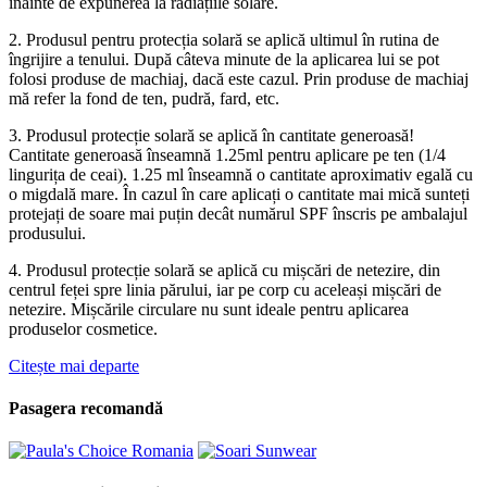
înainte de expunerea la radiațiile solare.
2. Produsul pentru protecția solară se aplică ultimul în rutina de
îngrijire a tenului. După câteva minute de la aplicarea lui se pot
folosi produse de machiaj, dacă este cazul. Prin produse de machiaj
mă refer la fond de ten, pudră, fard, etc.
3. Produsul protecție solară se aplică în cantitate generoasă!
Cantitate generoasă înseamnă 1.25ml pentru aplicare pe ten (1/4
lingurița de ceai). 1.25 ml înseamnă o cantitate aproximativ egală cu
o migdală mare. În cazul în care aplicați o cantitate mai mică sunteți
protejați de soare mai puțin decât numărul SPF înscris pe ambalajul
produsului.
4. Produsul protecție solară se aplică cu mișcări de netezire, din
centrul feței spre linia părului, iar pe corp cu aceleași mișcări de
netezire. Mișcările circulare nu sunt ideale pentru aplicarea
produselor cosmetice.
Citește mai departe
Pasagera recomandă