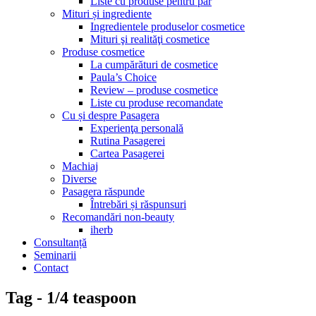
Liste cu produse pentru păr
Mituri și ingrediente
Ingredientele produselor cosmetice
Mituri şi realităţi cosmetice
Produse cosmetice
La cumpărături de cosmetice
Paula’s Choice
Review – produse cosmetice
Liste cu produse recomandate
Cu și despre Pasagera
Experienţa personală
Rutina Pasagerei
Cartea Pasagerei
Machiaj
Diverse
Pasagera răspunde
Întrebări și răspunsuri
Recomandări non-beauty
iherb
Consultanță
Seminarii
Contact
Tag - 1/4 teaspoon