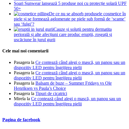
Soari Sunwear lansează 5 produse noi cu protecție solară UPF
50+
De ce nu se absorb produsele cosmetice în
piele și se formează aglomerate pe piele sub formă de ‘scame’
sau ‘fulgi’?
Cauze și soluții pentru dermatita
periorală și alte afecțiuni care produc erupții, roșeață și
uscăciune în jurul gurii
Cele mai noi comentarii
Pasagera
la
Ce contează când alegi o mască, un panou sau un
dispozitiv LED pentru îngrijirea pielii
Pasagera
la
Ce contează când alegi o mască, un panou sau un
dispozitiv LED pentru îngrijirea pielii
Pasagera
la
Balsam de buze – Summer Fridays vs Ole
Henriksen vs Paula’s Choice
Pasagera
la
Tipuri de cicatrici
Mirela
la
Ce contează când alegi o mască, un panou sau un
dispozitiv LED pentru îngrijirea pielii
Pagina de facebook