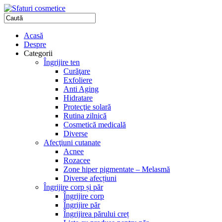
Acasă
Despre
Categorii
Îngrijire ten
Curăţare
Exfoliere
Anti Aging
Hidratare
Protecţie solară
Rutina zilnică
Cosmetică medicală
Diverse
Afecţiuni cutanate
Acnee
Rozacee
Zone hiper pigmentate – Melasmă
Diverse afecțiuni
Îngrijire corp și păr
Îngrijire corp
Îngrijire păr
Îngrijirea părului creț