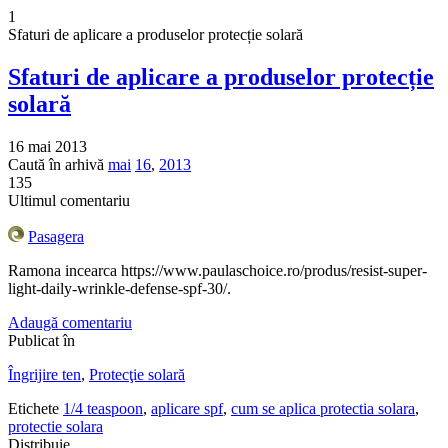
1
Sfaturi de aplicare a produselor protecție solară
Sfaturi de aplicare a produselor protecție
solară
16 mai 2013
Caută în arhivă
mai
16
,
2013
135
Ultimul comentariu
Pasagera
Ramona incearca https://www.paulaschoice.ro/produs/resist-super-
light-daily-wrinkle-defense-spf-30/.
Adaugă comentariu
Publicat în
Îngrijire ten
,
Protecţie solară
Etichete
1/4 teaspoon
,
aplicare spf
,
cum se aplica protectia solara
,
protectie solara
Distribuie