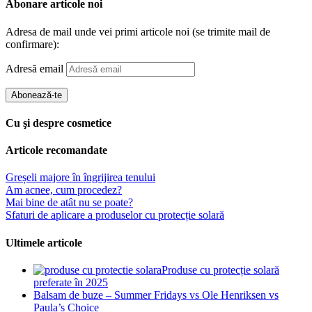
Abonare articole noi
Adresa de mail unde vei primi articole noi (se trimite mail de
confirmare):
Adresă email
Abonează-te
Cu şi despre cosmetice
Articole recomandate
Greșeli majore în îngrijirea tenului
Am acnee, cum procedez?
Mai bine de atât nu se poate?
Sfaturi de aplicare a produselor cu protecție solară
Ultimele articole
Produse cu protecție solară
preferate în 2025
Balsam de buze – Summer Fridays vs Ole Henriksen vs
Paula’s Choice