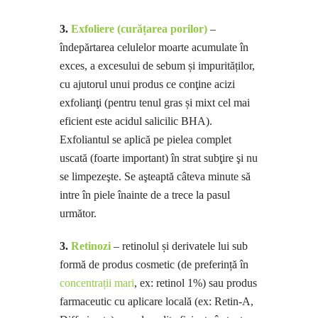
3.
Exfoliere (curățarea porilor)
–
îndepărtarea celulelor moarte acumulate în
exces, a excesului de sebum și impurităților,
cu ajutorul unui produs ce conţine acizi
exfolianţi (pentru tenul gras și mixt cel mai
eficient este acidul salicilic BHA).
Exfoliantul se aplică pe pielea complet
uscată (foarte important) în strat subţire şi nu
se limpezeşte. Se aşteaptă câteva minute să
intre în piele înainte de a trece la pasul
următor.
3.
Retinozi
– retinolul și derivatele lui sub
formă de produs cosmetic (de preferință în
concentrații mari
, ex: retinol 1%) sau produs
farmaceutic cu aplicare locală (ex: Retin-A,