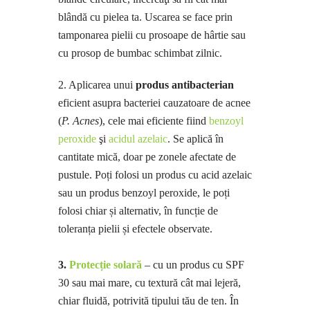
blândă cu pielea ta. Uscarea se face prin
tamponarea pielii cu prosoape de hârtie sau
cu prosop de bumbac schimbat zilnic.
2. Aplicarea unui
produs antibacterian
eficient asupra bacteriei cauzatoare de acnee
(
P. Acnes
), cele mai eficiente fiind
benzoyl
peroxide
şi
acidul azelaic
. Se aplică în
cantitate mică, doar pe zonele afectate de
pustule. Poți folosi un produs cu acid azelaic
sau un produs benzoyl peroxide, le poți
folosi chiar și alternativ, în funcție de
toleranța pielii și efectele observate.
3.
Protecție solară
– cu un produs cu SPF
30 sau mai mare, cu textură cât mai lejeră,
chiar fluidă, potrivită tipului tău de ten. În