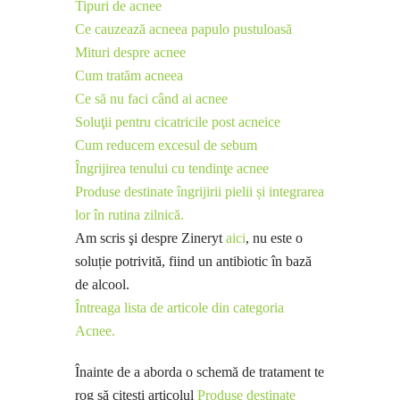
Tipuri de acnee
Ce cauzează acneea papulo pustuloasă
Mituri despre acnee
Cum tratăm acneea
Ce să nu faci când ai acnee
Soluţii pentru cicatricile post acneice
Cum reducem excesul de sebum
Îngrijirea tenului cu tendinţe acnee
Produse destinate îngrijirii pielii și integrarea
lor în rutina zilnică.
Am scris şi despre Zineryt
aici
, nu este o
soluție potrivită, fiind un antibiotic în bază
de alcool.
Întreaga lista de articole din categoria
Acnee.
Înainte de a aborda o schemă de tratament te
rog să citești articolul
Produse destinate