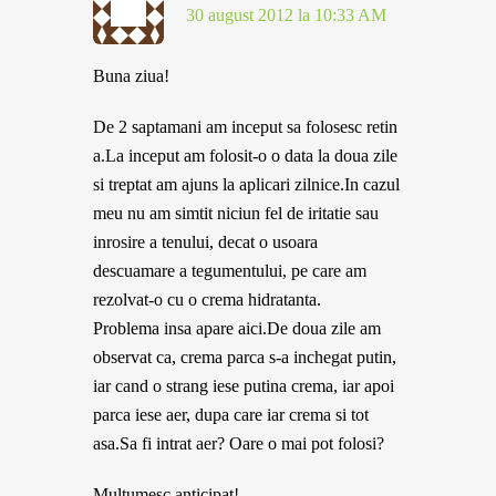
30 august 2012 la 10:33 AM
Buna ziua!
De 2 saptamani am inceput sa folosesc retin
a.La inceput am folosit-o o data la doua zile
si treptat am ajuns la aplicari zilnice.In cazul
meu nu am simtit niciun fel de iritatie sau
inrosire a tenului, decat o usoara
descuamare a tegumentului, pe care am
rezolvat-o cu o crema hidratanta.
Problema insa apare aici.De doua zile am
observat ca, crema parca s-a inchegat putin,
iar cand o strang iese putina crema, iar apoi
parca iese aer, dupa care iar crema si tot
asa.Sa fi intrat aer? Oare o mai pot folosi?
Multumesc anticipat!