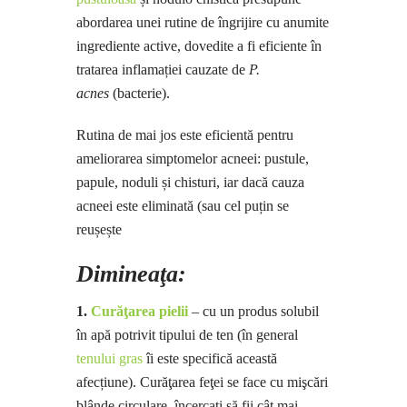
abordarea unei rutine de îngrijire cu anumite
ingrediente active, dovedite a fi eficiente în
tratarea inflamației cauzate de
P.
acnes
(bacterie).
Rutina de mai jos este eficientă pentru
ameliorarea simptomelor acneei: pustule,
papule, noduli și chisturi, iar dacă cauza
acneei este eliminată (sau cel puțin se
reușește
Dimineaţa:
1.
Curăţarea pielii
– cu un produs solubil
în apă potrivit tipului de ten (în general
tenului gras
îi este specifică această
afecțiune). Curăţarea feţei se face cu mişcări
blânde circulare, încercaţi să fii cât mai