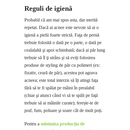
Reguli de igienă
Probabil că am mai spus asta, dar merită
repetat. Dacă ai acnee este nevoie să ai o
igienă a pielii foarte strictă. Faţa de pernă
trebuie folosită o dată pe o parte, o dată pe
cealalaltă şi apoi schimbată; dacă ai păr lung
trebuie să îl ţi strâns şi să eviți folosirea
produse de styling de păr cu polimeri (ex:
fixativ, ceară de păr), acestea pot agrava
acneea; este total interzis să îți atingi faţa
fără să te fi spălat pe mâini în prealabil
(chiar şi atunci când vi să te spăli pe faţă
trebuie să ai mâinile curate); ferește-te de
praf, fum, poluare şi soare cât de mult poți.
Pentru a
minimiza producţia de