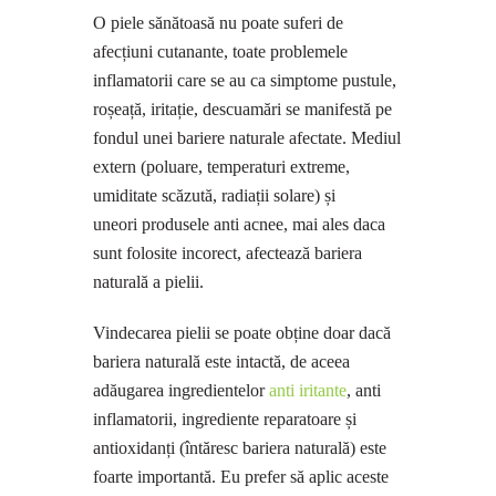
O piele sănătoasă nu poate suferi de
afecțiuni cutanante, toate problemele
inflamatorii care se au ca simptome pustule,
roșeață, iritație, descuamări se manifestă pe
fondul unei bariere naturale afectate. Mediul
extern (poluare, temperaturi extreme,
umiditate scăzută, radiații solare) și
uneori produsele anti acnee, mai ales daca
sunt folosite incorect, afectează bariera
naturală a pielii.
Vindecarea pielii se poate obține doar dacă
bariera naturală este intactă, de aceea
adăugarea ingredientelor
anti iritante
, anti
inflamatorii, ingrediente reparatoare și
antioxidanți (întăresc bariera naturală) este
foarte importantă. Eu prefer să aplic aceste