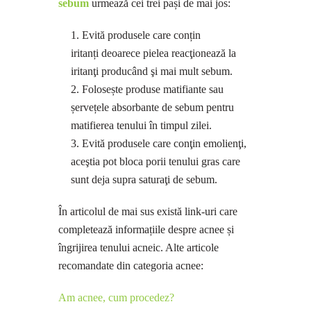
sebum
urmează cei trei pași de mai jos:
Evită produsele care conțin
iritanți deoarece pielea reacţionează la
iritanţi producând şi mai mult sebum.
Folosește produse matifiante sau
șervețele absorbante de sebum pentru
matifierea tenului în timpul zilei.
Evită produsele care conţin emolienţi,
aceştia pot bloca porii tenului gras care
sunt deja supra saturaţi de sebum.
În articolul de mai sus există link-uri care
completează informațiile despre acnee și
îngrijirea tenului acneic. Alte articole
recomandate din categoria acnee:
Am acnee, cum procedez?