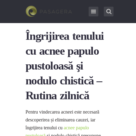
Îngrijirea tenului
cu acnee papulo
pustoloasă şi
nodulo chistică –
Rutina zilnică
Pentru vindecarea acneei este necesară
descoperirea și eliminarea cauzei, iar
îngrijirea tenului cu
acnee papulo
pustuloasă
și nodulo chistică presupune