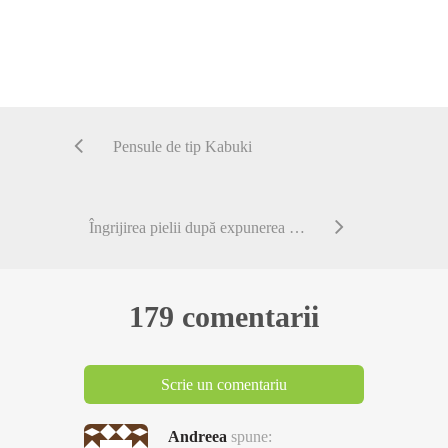
Pensule de tip Kabuki
Îngrijirea pielii după expunerea la soare
179 comentarii
Scrie un comentariu
Andreea
spune: