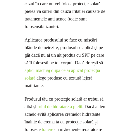
cazul în care nu vei folosi protecţie solară
pielea va suferi din cauza iritației cauzate de
tratamentele anti acnee (toate sunt
fotosensibilizante).
Aplicarea produsului se face cu mişcări
blânde de netezire, produsul se aplică şi pe
gât dacă nu ai un alt produs cu SPF pe care
să îl folosești pe tot corpul. Dacă dorești să
aplici machiaj după ce ai aplicat protecția
solară
alege produse cu textură lejeră,
matifiante.
Produsul tău cu protecție solară ar trebui să
aibă și
rolul de hidratare a pielii
. Dacă ai ten
acneic evită aplicarea cremelor hidratante
înainte de crema ta cu protecție solară și
folosește
tonere
cu ingrediente reparatoare