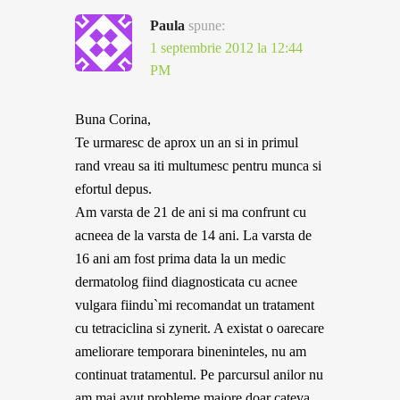
Paula
spune:
1 septembrie 2012 la 12:44
PM
Buna Corina,
Te urmaresc de aprox un an si in primul
rand vreau sa iti multumesc pentru munca si
efortul depus.
Am varsta de 21 de ani si ma confrunt cu
acneea de la varsta de 14 ani. La varsta de
16 ani am fost prima data la un medic
dermatolog fiind diagnosticata cu acnee
vulgara fiindu`mi recomandat un tratament
cu tetraciclina si zynerit. A existat o oarecare
ameliorare temporara bineninteles, nu am
continuat tratamentul. Pe parcursul anilor nu
am mai avut probleme majore doar cateva