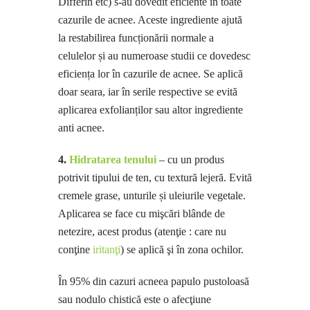
Differin etc) s-au dovedit eficiente în toate
cazurile de acnee. Aceste ingrediente ajută
la restabilirea funcționării normale a
celulelor și au numeroase studii ce dovedesc
eficiența lor în cazurile de acnee. Se aplică
doar seara, iar în serile respective se evită
aplicarea exfolianților sau altor ingrediente
anti acnee.
4.
Hidratarea tenului
– cu un produs
potrivit tipului de ten, cu textură lejeră. Evită
cremele grase, unturile și uleiurile vegetale.
Aplicarea se face cu mişcări blânde de
netezire, acest produs (atenţie : care nu
conţine
iritanţi
) se aplică şi în zona ochilor.
În 95% din cazuri acneea papulo pustoloasă
sau nodulo chistică este o afecţiune