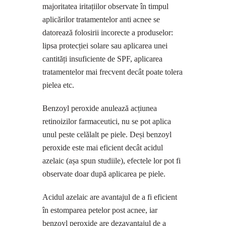
majoritatea iritațiilor observate în timpul
aplicărilor tratamentelor anti acnee se
datorează folosirii incorecte a produselor:
lipsa protecției solare sau aplicarea unei
cantități insuficiente de SPF, aplicarea
tratamentelor mai frecvent decât poate tolera
pielea etc.
Benzoyl peroxide anulează acțiunea
retinoizilor farmaceutici, nu se pot aplica
unul peste celălalt pe piele. Deși benzoyl
peroxide este mai eficient decât acidul
azelaic (așa spun studiile), efectele lor pot fi
observate doar după aplicarea pe piele.
Acidul azelaic are avantajul de a fi eficient
în estomparea petelor post acnee, iar
benzoyl peroxide are dezavantajul de a