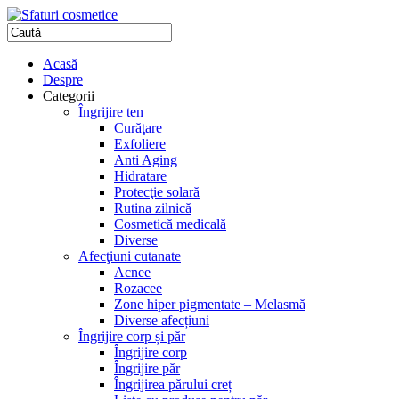
Acasă
Despre
Categorii
Îngrijire ten
Curăţare
Exfoliere
Anti Aging
Hidratare
Protecţie solară
Rutina zilnică
Cosmetică medicală
Diverse
Afecţiuni cutanate
Acnee
Rozacee
Zone hiper pigmentate – Melasmă
Diverse afecțiuni
Îngrijire corp și păr
Îngrijire corp
Îngrijire păr
Îngrijirea părului creț