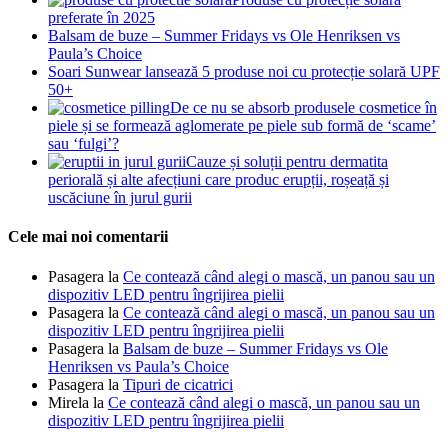
preferate în 2025
Balsam de buze – Summer Fridays vs Ole Henriksen vs
Paula’s Choice
Soari Sunwear lansează 5 produse noi cu protecție solară UPF
50+
De ce nu se absorb produsele cosmetice în
piele și se formează aglomerate pe piele sub formă de ‘scame’
sau ‘fulgi’?
Cauze și soluții pentru dermatita
periorală și alte afecțiuni care produc erupții, roșeață și
uscăciune în jurul gurii
Cele mai noi comentarii
Pasagera
la
Ce contează când alegi o mască, un panou sau un
dispozitiv LED pentru îngrijirea pielii
Pasagera
la
Ce contează când alegi o mască, un panou sau un
dispozitiv LED pentru îngrijirea pielii
Pasagera
la
Balsam de buze – Summer Fridays vs Ole
Henriksen vs Paula’s Choice
Pasagera
la
Tipuri de cicatrici
Mirela
la
Ce contează când alegi o mască, un panou sau un
dispozitiv LED pentru îngrijirea pielii