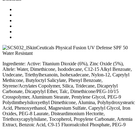
SkinCeuticals Physical Fusion UV Defense SPF 50
Water Resistant
Ingrediente: Active: Titanium Dioxide (6%), Zinc Oxide (5%),
Altele: Water, Dimethicone, Isododecane, C12-15 Alkyl Benzoate,
Undecane, Triethylhexanoin, Isohexadecane, Nylon-12, Caprylyl
Methicone, Butyloctyl Salicylate, Phenyl Benzoate,
Styrene/Acrylates Copolymer, Silica, Tridecane, Dicaprylyl
Carbonate, Dicaprylyl Ether, Talc, Dimethicone/PEG-10/15
Crosspolymer, Aluminum Stearate, Pentylene Glycol, PEG-9
Polydimtheylsiloxyethyl Dimethicone, Alumina, Polyhydroxystearic
Acid, Phenoxyethanol, Magnesium Sulfate, Caprylyl Glycol, Iron
Oxides, PEG-8 Laurate, Disteardimonium Hectorite,
Triethoxycapylylsilane, Tocopherol, Propylene Carbonate, Artemia
Extract, Benzoic Acid, C9-15 Fluoroalcohol Phosphate, PEG-9