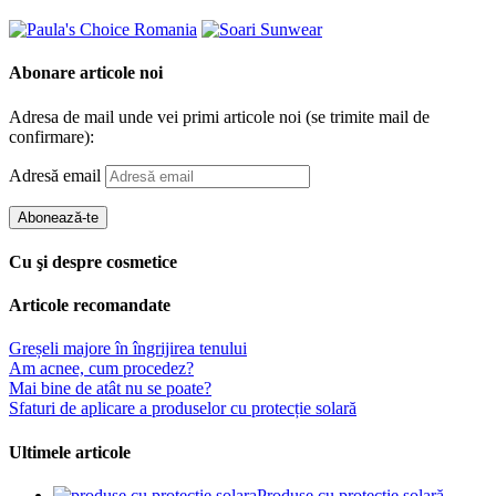
Abonare articole noi
Adresa de mail unde vei primi articole noi (se trimite mail de
confirmare):
Adresă email
Abonează-te
Cu şi despre cosmetice
Articole recomandate
Greșeli majore în îngrijirea tenului
Am acnee, cum procedez?
Mai bine de atât nu se poate?
Sfaturi de aplicare a produselor cu protecție solară
Ultimele articole
Produse cu protecție solară