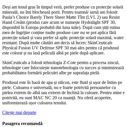
Deși am tenul gras în timpul verii, prefer produse cu protecție solară
minerală, nu îmi blochează porii. Pentru toamnă/ iarnă am folosit
Paula’s Choice Barely There Sheer Matte Tînt (LVL 2) sau Resist
Hand Creăm (produs care acum se numește Hydralight SPF 30,
disponibil în Europa probabil din luna iulie). După cum știți rutina
mea de îngrijire conține multe produse care nu se pot aplica fără
protecție solară și vara prefer să aplic protecție solară maximă, water
resistant. După multe căutări am decis să încerc SkinCeuticals
Physical Fusion UV Defense SPF 50 mai ales pentru că produsul
este colorat și nu lasă peliculă albă pe piele după aplicare.
SkinCeuticals a folosit tehnologia Z-Cote pentru a procesa zincul,
tehnologie care înlocuiește nanotehnologia cu succes și minimizează
probabilitatea formării peliculei albe pe suprafața pielii.
Produsul este în bază de apa și silicon, este fluid și ușor de întins pe
piele. Culoarea e universală, nu e foarte potrivită persoanelor cu
pielea extrem de albă sau extrem de închisă la culoare. Pentru mine e
potrivită, eu sunt MAC NC 20 ca nuanță. Nu oferă acoperire,
uniformizează ușor culoarea tenului.
Citește mai departe
Pasagera recomandă