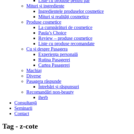
Liste cu produse pentru păr
Mituri și ingrediente
Ingredientele produselor cosmetice
Mituri şi realităţi cosmetice
Produse cosmetice
La cumpărături de cosmetice
Paula’s Choice
Review – produse cosmetice
Liste cu produse recomandate
Cu și despre Pasagera
Experienţa personală
Rutina Pasagerei
Cartea Pasagerei
Machiaj
Diverse
Pasagera răspunde
Întrebări și răspunsuri
Recomandări non-beauty
iherb
Consultanță
Seminarii
Contact
Tag - z-cote