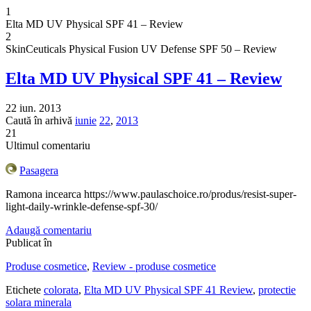
1
Elta MD UV Physical SPF 41 – Review
2
SkinCeuticals Physical Fusion UV Defense SPF 50 – Review
Elta MD UV Physical SPF 41 – Review
22 iun. 2013
Caută în arhivă
iunie
22
,
2013
21
Ultimul comentariu
Pasagera
Ramona incearca https://www.paulaschoice.ro/produs/resist-super-
light-daily-wrinkle-defense-spf-30/
Adaugă comentariu
Publicat în
Produse cosmetice
,
Review - produse cosmetice
Etichete
colorata
,
Elta MD UV Physical SPF 41 Review
,
protectie
solara minerala