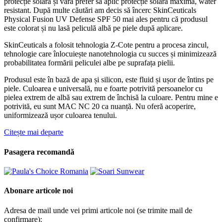
protecție solară și vara prefer să aplic protecție solară maximă, water
resistant. După multe căutări am decis să încerc SkinCeuticals
Physical Fusion UV Defense SPF 50 mai ales pentru că produsul
este colorat și nu lasă peliculă albă pe piele după aplicare.
SkinCeuticals a folosit tehnologia Z-Cote pentru a procesa zincul,
tehnologie care înlocuiește nanotehnologia cu succes și minimizează
probabilitatea formării peliculei albe pe suprafața pielii.
Produsul este în bază de apa și silicon, este fluid și ușor de întins pe
piele. Culoarea e universală, nu e foarte potrivită persoanelor cu
pielea extrem de albă sau extrem de închisă la culoare. Pentru mine e
potrivită, eu sunt MAC NC 20 ca nuanță. Nu oferă acoperire,
uniformizează ușor culoarea tenului.
Citește mai departe
Pasagera recomandă
Abonare articole noi
Adresa de mail unde vei primi articole noi (se trimite mail de
confirmare):