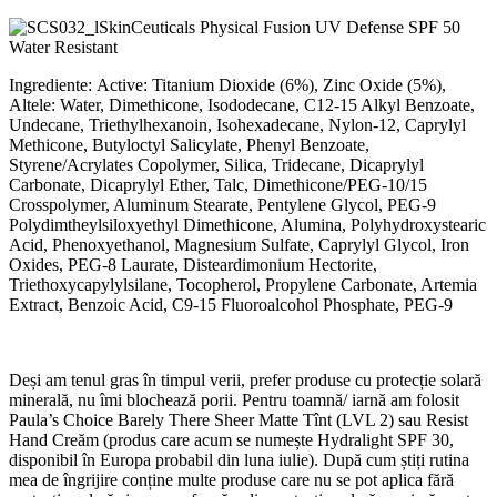
SkinCeuticals Physical Fusion UV Defense SPF 50
Water Resistant
Ingrediente: Active: Titanium Dioxide (6%), Zinc Oxide (5%),
Altele: Water, Dimethicone, Isododecane, C12-15 Alkyl Benzoate,
Undecane, Triethylhexanoin, Isohexadecane, Nylon-12, Caprylyl
Methicone, Butyloctyl Salicylate, Phenyl Benzoate,
Styrene/Acrylates Copolymer, Silica, Tridecane, Dicaprylyl
Carbonate, Dicaprylyl Ether, Talc, Dimethicone/PEG-10/15
Crosspolymer, Aluminum Stearate, Pentylene Glycol, PEG-9
Polydimtheylsiloxyethyl Dimethicone, Alumina, Polyhydroxystearic
Acid, Phenoxyethanol, Magnesium Sulfate, Caprylyl Glycol, Iron
Oxides, PEG-8 Laurate, Disteardimonium Hectorite,
Triethoxycapylylsilane, Tocopherol, Propylene Carbonate, Artemia
Extract, Benzoic Acid, C9-15 Fluoroalcohol Phosphate, PEG-9
Deși am tenul gras în timpul verii, prefer produse cu protecție solară
minerală, nu îmi blochează porii. Pentru toamnă/ iarnă am folosit
Paula’s Choice Barely There Sheer Matte Tînt (LVL 2) sau Resist
Hand Creăm (produs care acum se numește Hydralight SPF 30,
disponibil în Europa probabil din luna iulie). După cum știți rutina
mea de îngrijire conține multe produse care nu se pot aplica fără