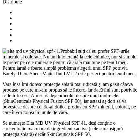
Distribuie
Probabil știți că eu prefer SPF-urile
minerale și colorate. Nu am intoleranță la cele chimice, pur și simplu
le prefer pe cele minerale pentru că arată mai bine pe tenul meu.
Pentru iarnă e foarte simplă problema alegerii unui SPF potrivit,
Barely There Sheer Matte Tint LVL 2 este perfect pentru tenul meu.
Vara însă îmi doresc protecție solară mai ridicată și am găsit câteva
produse pe care mi-am propus să le încerc, iar dacă îmi sunt potrivite
să le folosesc. Am scris deja articolul despre unul dintre ele
(SkinCeuticals Physical Fusion SPF 50), iar astăzi aș dori să vă
povestesc despre cel de-al doilea produs cu SPF mineral, colorat, pe
care îl voi folosi în lunile de vară.
Se numește Elta MD UV Physical SPF 41, deși conține o
concentrație mai mare de ingrediente active (cele care asigură
protecția solară) decât SkinCeuticals SPF 50.