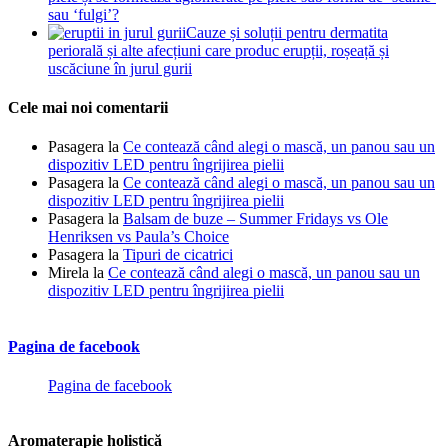
sau ‘fulgi’?
Cauze și soluții pentru dermatita
periorală și alte afecțiuni care produc erupții, roșeață și
uscăciune în jurul gurii
Cele mai noi comentarii
Pasagera
la
Ce contează când alegi o mască, un panou sau un
dispozitiv LED pentru îngrijirea pielii
Pasagera
la
Ce contează când alegi o mască, un panou sau un
dispozitiv LED pentru îngrijirea pielii
Pasagera
la
Balsam de buze – Summer Fridays vs Ole
Henriksen vs Paula’s Choice
Pasagera
la
Tipuri de cicatrici
Mirela
la
Ce contează când alegi o mască, un panou sau un
dispozitiv LED pentru îngrijirea pielii
Pagina de facebook
Pagina de facebook
Aromaterapie holistică