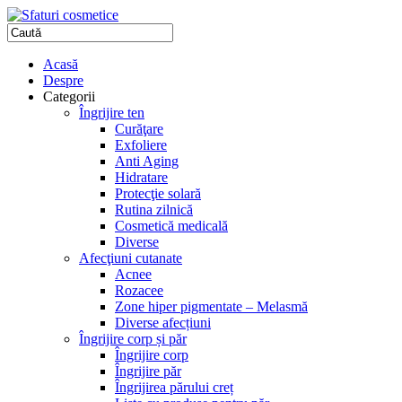
Acasă
Despre
Categorii
Îngrijire ten
Curăţare
Exfoliere
Anti Aging
Hidratare
Protecţie solară
Rutina zilnică
Cosmetică medicală
Diverse
Afecţiuni cutanate
Acnee
Rozacee
Zone hiper pigmentate – Melasmă
Diverse afecțiuni
Îngrijire corp și păr
Îngrijire corp
Îngrijire păr
Îngrijirea părului creț