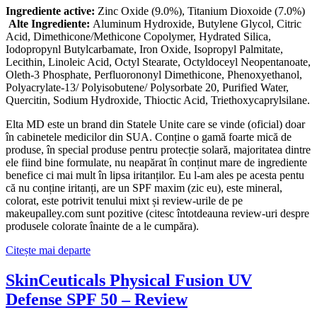
Ingrediente active:
Zinc Oxide (9.0%), Titanium Dioxoide (7.0%)
Alte Ingrediente:
Aluminum Hydroxide, Butylene Glycol, Citric
Acid, Dimethicone/Methicone Copolymer, Hydrated Silica,
Iodopropynl Butylcarbamate, Iron Oxide, Isopropyl Palmitate,
Lecithin, Linoleic Acid, Octyl Stearate, Octyldoceyl Neopentanoate,
Oleth-3 Phosphate, Perfluorononyl Dimethicone, Phenoxyethanol,
Polyacrylate-13/ Polyisobutene/ Polysorbate 20, Purified Water,
Quercitin, Sodium Hydroxide, Thioctic Acid, Triethoxycaprylsilane.
Elta MD este un brand din Statele Unite care se vinde (oficial) doar
în cabinetele medicilor din SUA. Conține o gamă foarte mică de
produse, în special produse pentru protecție solară, majoritatea dintre
ele fiind bine formulate, nu neapărat în conținut mare de ingrediente
benefice ci mai mult în lipsa iritanților. Eu l-am ales pe acesta pentu
că nu conține iritanți, are un SPF maxim (zic eu), este mineral,
colorat, este potrivit tenului mixt și review-urile de pe
makeupalley.com sunt pozitive (citesc întotdeauna review-uri despre
produsele colorate înainte de a le cumpăra).
Citește mai departe
SkinCeuticals Physical Fusion UV
Defense SPF 50 – Review