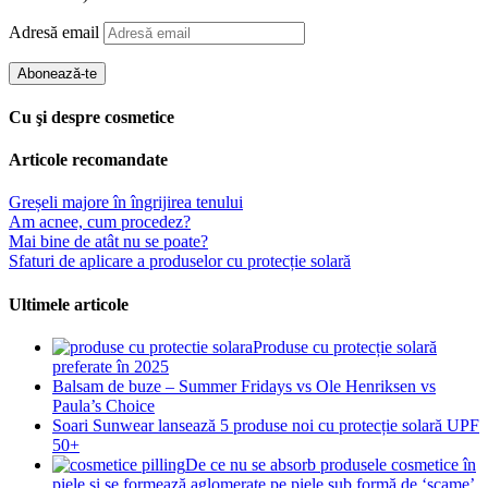
Adresă email
Abonează-te
Cu şi despre cosmetice
Articole recomandate
Greșeli majore în îngrijirea tenului
Am acnee, cum procedez?
Mai bine de atât nu se poate?
Sfaturi de aplicare a produselor cu protecție solară
Ultimele articole
Produse cu protecție solară
preferate în 2025
Balsam de buze – Summer Fridays vs Ole Henriksen vs
Paula’s Choice
Soari Sunwear lansează 5 produse noi cu protecție solară UPF
50+
De ce nu se absorb produsele cosmetice în
piele și se formează aglomerate pe piele sub formă de ‘scame’