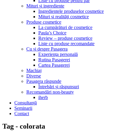
Liste cu produse pentru păr
Mituri și ingrediente
Ingredientele produselor cosmetice
Mituri şi realităţi cosmetice
Produse cosmetice
La cumpărături de cosmetice
Paula’s Choice
Review – produse cosmetice
Liste cu produse recomandate
Cu și despre Pasagera
Experienţa personală
Rutina Pasagerei
Cartea Pasagerei
Machiaj
Diverse
Pasagera răspunde
Întrebări și răspunsuri
Recomandări non-beauty
iherb
Consultanță
Seminarii
Contact
Tag - colorata