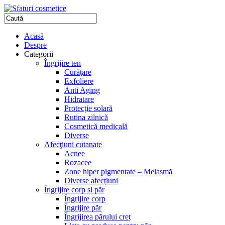
Acasă
Despre
Categorii
Îngrijire ten
Curăţare
Exfoliere
Anti Aging
Hidratare
Protecţie solară
Rutina zilnică
Cosmetică medicală
Diverse
Afecţiuni cutanate
Acnee
Rozacee
Zone hiper pigmentate – Melasmă
Diverse afecțiuni
Îngrijire corp și păr
Îngrijire corp
Îngrijire păr
Îngrijirea părului creț