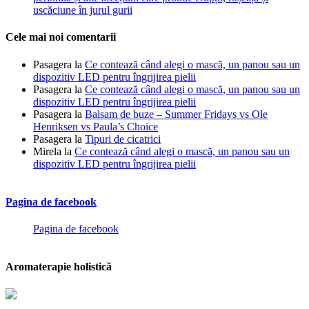
uscăciune în jurul gurii
Cele mai noi comentarii
Pasagera
la
Ce contează când alegi o mască, un panou sau un
dispozitiv LED pentru îngrijirea pielii
Pasagera
la
Ce contează când alegi o mască, un panou sau un
dispozitiv LED pentru îngrijirea pielii
Pasagera
la
Balsam de buze – Summer Fridays vs Ole
Henriksen vs Paula’s Choice
Pasagera
la
Tipuri de cicatrici
Mirela
la
Ce contează când alegi o mască, un panou sau un
dispozitiv LED pentru îngrijirea pielii
Pagina de facebook
Pagina de facebook
Aromaterapie holistică