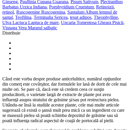
Ginseng
,
Paullinia Cupana Guarana
,
Pisum Sativum
,
Plectranthus
Barbatus Urzica Indiana
,
Porphyridium Cruentum
,
Retinoizii
,
retinol
,
Ruscogenine Ruscogenina
,
Santalum Album lemnul de
santal
,
Teofilina
,
Terminalia Sericea
,
tesut adipos
,
Theophylline
,
Ulva Lactuca Laptuca de mare
,
Uncaria Tomentosa Gheara Pisicii
,
Visnaga Vera Mararul salbatic
Distribuie
Când este vorba despre produse anticelulitice, numărul opţiunilor
din comerţ este covârşitor, dar formulele lor lasă de dorit de cele mai
multe ori. Se pare că, dacă este să credem ceea ce susţin
producătorii, o varietate largă de extracte de plante pot avea
influenţă asupra stratului de grăsime şi/sau pot restructura pielea.
Uitându-ne însă la studiile acestor plante, cele mai multe articole
sugerează că există o şansă mult prea mică ca un ingredient cu care
se masează pielea să poată schimba depozitul de grăsime sau să
poată influenţa radical aspectul de coajă de portocală al pielii.