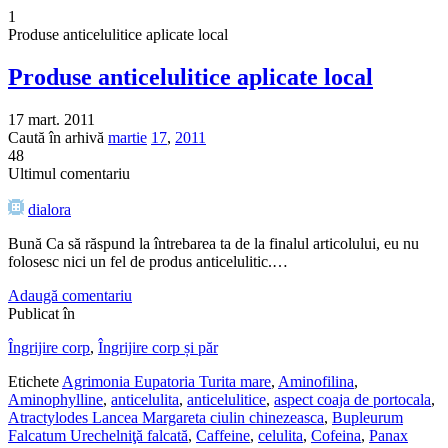
1
Produse anticelulitice aplicate local
Produse anticelulitice aplicate local
17 mart. 2011
Caută în arhivă
martie
17
,
2011
48
Ultimul comentariu
dialora
Bună Ca să răspund la întrebarea ta de la finalul articolului, eu nu
folosesc nici un fel de produs anticelulitic.…
Adaugă comentariu
Publicat în
Îngrijire corp
,
Îngrijire corp și păr
Etichete
Agrimonia Eupatoria Turita mare
,
Aminofilina
,
Aminophylline
,
anticelulita
,
anticelulitice
,
aspect coaja de portocala
,
Atractylodes Lancea Margareta ciulin chinezeasca
,
Bupleurum
Falcatum Urechelniţă falcată
,
Caffeine
,
celulita
,
Cofeina
,
Panax