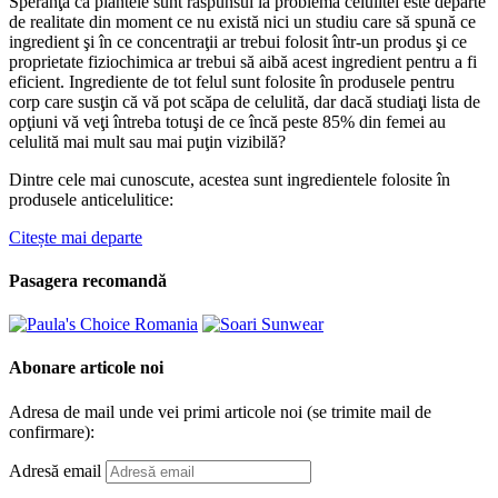
Speranţa că plantele sunt răspunsul la problema celulitei este departe
de realitate din moment ce nu există nici un studiu care să spună ce
ingredient şi în ce concentraţii ar trebui folosit într-un produs şi ce
proprietate fiziochimica ar trebui să aibă acest ingredient pentru a fi
eficient. Ingrediente de tot felul sunt folosite în produsele pentru
corp care susţin că vă pot scăpa de celulită, dar dacă studiaţi lista de
opţiuni vă veţi întreba totuşi de ce încă peste 85% din femei au
celulită mai mult sau mai puţin vizibilă?
Dintre cele mai cunoscute, acestea sunt ingredientele folosite în
produsele anticelulitice:
Citește mai departe
Pasagera recomandă
Abonare articole noi
Adresa de mail unde vei primi articole noi (se trimite mail de
confirmare):
Adresă email