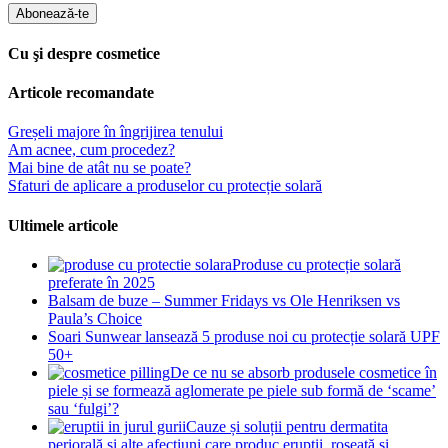
Abonează-te
Cu şi despre cosmetice
Articole recomandate
Greșeli majore în îngrijirea tenului
Am acnee, cum procedez?
Mai bine de atât nu se poate?
Sfaturi de aplicare a produselor cu protecție solară
Ultimele articole
Produse cu protecție solară
preferate în 2025
Balsam de buze – Summer Fridays vs Ole Henriksen vs
Paula’s Choice
Soari Sunwear lansează 5 produse noi cu protecție solară UPF
50+
De ce nu se absorb produsele cosmetice în
piele și se formează aglomerate pe piele sub formă de ‘scame’
sau ‘fulgi’?
Cauze și soluții pentru dermatita
periorală și alte afecțiuni care produc erupții, roșeață și