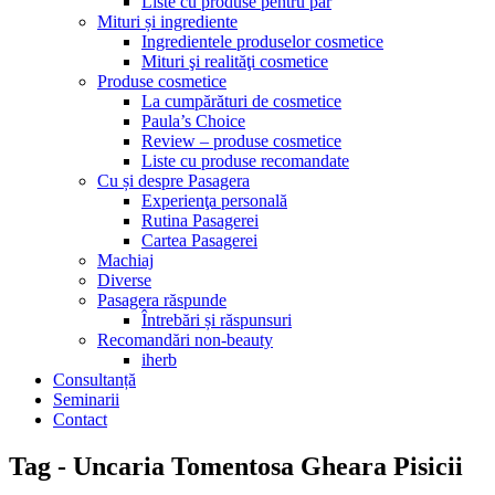
Liste cu produse pentru păr
Mituri și ingrediente
Ingredientele produselor cosmetice
Mituri şi realităţi cosmetice
Produse cosmetice
La cumpărături de cosmetice
Paula’s Choice
Review – produse cosmetice
Liste cu produse recomandate
Cu și despre Pasagera
Experienţa personală
Rutina Pasagerei
Cartea Pasagerei
Machiaj
Diverse
Pasagera răspunde
Întrebări și răspunsuri
Recomandări non-beauty
iherb
Consultanță
Seminarii
Contact
Tag - Uncaria Tomentosa Gheara Pisicii