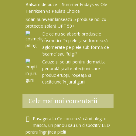
Balsam de buze – Summer Fridays vs Ole
Henriksen vs Paula’s Choice
Soari Sunwear lansează 5 produse noi cu
protecție solară UPF 50+
De ce nu se absorb produsele
cosmetice în piele și se formează
aglomerate pe piele sub formă de
‘scame’ sau ‘fulgi’?
Cauze și soluții pentru dermatita
periorală și alte afecțiuni care
produc erupții, roșeață și
uscăciune în jurul gurii
Cele mai noi comentarii
Pasagera
la
Ce contează când alegi o
mască, un panou sau un dispozitiv LED
pentru îngrijirea pielii