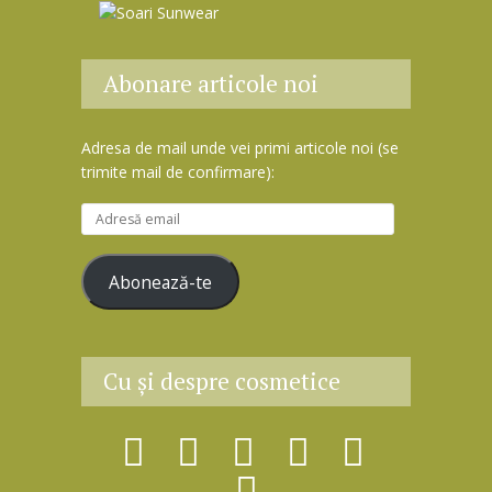
Abonare articole noi
Adresa de mail unde vei primi articole noi (se
trimite mail de confirmare):
A
d
r
Abonează-te
e
s
ă
e
Cu şi despre cosmetice
m
a
i
l