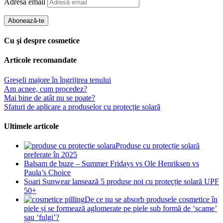
Adresă email
Abonează-te
Cu şi despre cosmetice
Articole recomandate
Greșeli majore în îngrijirea tenului
Am acnee, cum procedez?
Mai bine de atât nu se poate?
Sfaturi de aplicare a produselor cu protecție solară
Ultimele articole
Produse cu protecție solară
preferate în 2025
Balsam de buze – Summer Fridays vs Ole Henriksen vs
Paula’s Choice
Soari Sunwear lansează 5 produse noi cu protecție solară UPF
50+
De ce nu se absorb produsele cosmetice în
piele și se formează aglomerate pe piele sub formă de ‘scame’
sau ‘fulgi’?