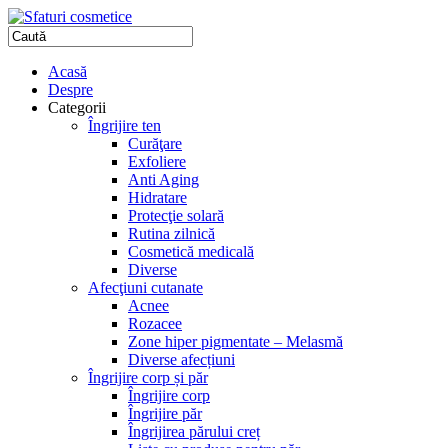
Acasă
Despre
Categorii
Îngrijire ten
Curăţare
Exfoliere
Anti Aging
Hidratare
Protecţie solară
Rutina zilnică
Cosmetică medicală
Diverse
Afecţiuni cutanate
Acnee
Rozacee
Zone hiper pigmentate – Melasmă
Diverse afecțiuni
Îngrijire corp și păr
Îngrijire corp
Îngrijire păr
Îngrijirea părului creț