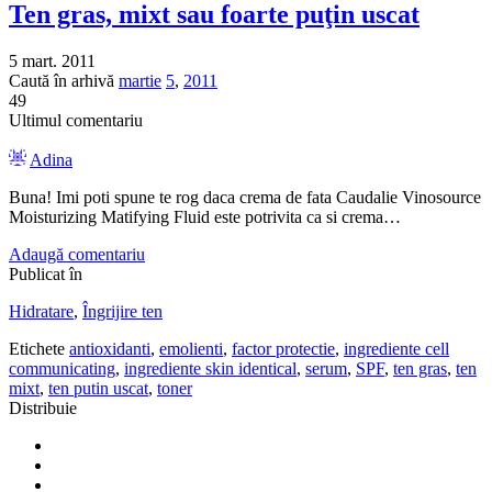
Ten gras, mixt sau foarte puţin uscat
5 mart. 2011
Caută în arhivă
martie
5
,
2011
49
Ultimul comentariu
Adina
Buna! Imi poti spune te rog daca crema de fata Caudalie Vinosource
Moisturizing Matifying Fluid este potrivita ca si crema…
Adaugă comentariu
Publicat în
Hidratare
,
Îngrijire ten
Etichete
antioxidanti
,
emolienti
,
factor protectie
,
ingrediente cell
communicating
,
ingrediente skin identical
,
serum
,
SPF
,
ten gras
,
ten
mixt
,
ten putin uscat
,
toner
Distribuie