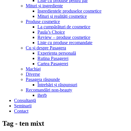
Liste cu produse pentru păr
Mituri și ingrediente
Ingredientele produselor cosmetice
Mituri şi realităţi cosmetice
Produse cosmetice
La cumpărături de cosmetice
Paula’s Choice
Review – produse cosmetice
Liste cu produse recomandate
Cu și despre Pasagera
Experienţa personală
Rutina Pasagerei
Cartea Pasagerei
Machiaj
Diverse
Pasagera răspunde
Întrebări și răspunsuri
Recomandări non-beauty
iherb
Consultanță
Seminarii
Contact
Tag - ten mixt