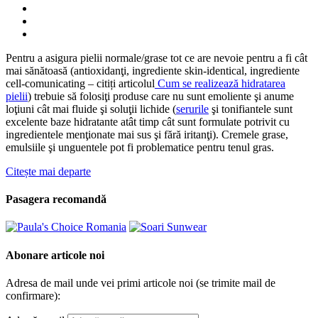
Pentru a asigura pielii normale/grase tot ce are nevoie pentru a fi cât
mai sănătoasă (antioxidanţi, ingrediente skin-identical, ingrediente
cell-comunicating – citiți articolul
Cum se realizează hidratarea
pielii
) trebuie să folosiţi produse care nu sunt emoliente şi anume
loţiuni cât mai fluide şi soluţii lichide (
serurile
şi tonifiantele sunt
excelente baze hidratante atât timp cât sunt formulate potrivit cu
ingredientele menţionate mai sus şi fără iritanţi). Cremele grase,
emulsiile şi unguentele pot fi problematice pentru tenul gras.
Citește mai departe
Pasagera recomandă
Abonare articole noi
Adresa de mail unde vei primi articole noi (se trimite mail de
confirmare):