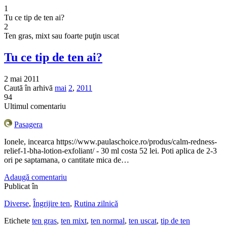
1
Tu ce tip de ten ai?
2
Ten gras, mixt sau foarte puţin uscat
Tu ce tip de ten ai?
2 mai 2011
Caută în arhivă
mai
2
,
2011
94
Ultimul comentariu
Pasagera
Ionele, incearca https://www.paulaschoice.ro/produs/calm-redness-
relief-1-bha-lotion-exfoliant/ - 30 ml costa 52 lei. Poti aplica de 2-3
ori pe saptamana, o cantitate mica de…
Adaugă comentariu
Publicat în
Diverse
,
Îngrijire ten
,
Rutina zilnică
Etichete
ten gras
,
ten mixt
,
ten normal
,
ten uscat
,
tip de ten