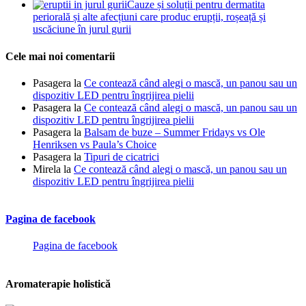
Cauze și soluții pentru dermatita
periorală și alte afecțiuni care produc erupții, roșeață și
uscăciune în jurul gurii
Cele mai noi comentarii
Pasagera
la
Ce contează când alegi o mască, un panou sau un
dispozitiv LED pentru îngrijirea pielii
Pasagera
la
Ce contează când alegi o mască, un panou sau un
dispozitiv LED pentru îngrijirea pielii
Pasagera
la
Balsam de buze – Summer Fridays vs Ole
Henriksen vs Paula’s Choice
Pasagera
la
Tipuri de cicatrici
Mirela
la
Ce contează când alegi o mască, un panou sau un
dispozitiv LED pentru îngrijirea pielii
Pagina de facebook
Pagina de facebook
Aromaterapie holistică