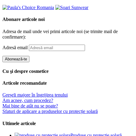
Abonare articole noi
Adresa de mail unde vei primi articole noi (se trimite mail de
confirmare):
Adresă email
Abonează-te
Cu şi despre cosmetice
Articole recomandate
Greșeli majore în îngrijirea tenului
Am acnee, cum procedez?
Mai bine de atât nu se poate?
Sfaturi de aplicare a produselor cu protecție solară
Ultimele articole
Produse cu protecție solară