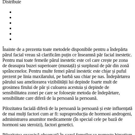
Distribuie
Înainte de a prezenta toate metodele disponibile pentru a îndepărta
părul facial vreau să clarificăm puțin ce înseamnă păr facial inestetic.
Pentru mai toate femeile părul inestetic este cel care crește pe zona
de deasupra buzei superioare (mustață) și surplusul de păr din zonă
sprâncenelor. Pentru multe femei părul inestetic este chiar și puful
prezent pe linia maxilarului, pe barbă sau chiar pe nas. Îndepărtarea
părului sau ameliorarea vizibilității lui depinde foarte mult de
grosimea firului de păr și culoarea acestuia și depinde de
sensibilitatea zonei pe care se folosește metoda de îndepărtare,
sensibilitate care diferă de la persoană la persoană.
Pilozitatea facială diferă de la persoană la persoană și este influențată
de mai mulți factori cum ar fi: supraproducția de hormoni androgeni,
administrarea anumitor medicamente (în special cele pe bază de
hormoni sau steroizi), factori genetici.
Pilozitatea excesivă observată în cazul femeilor se numește hirsutism