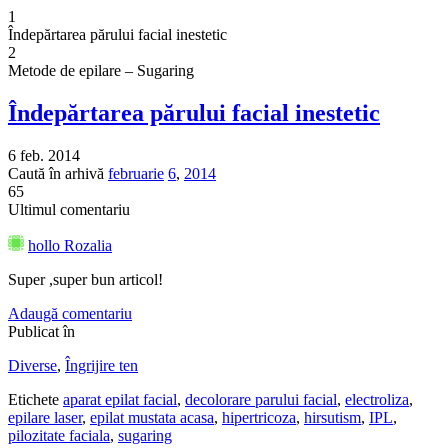
1
Îndepărtarea părului facial inestetic
2
Metode de epilare – Sugaring
Îndepărtarea părului facial inestetic
6 feb. 2014
Caută în arhivă
februarie
6
,
2014
65
Ultimul comentariu
hollo Rozalia
Super ,super bun articol!
Adaugă comentariu
Publicat în
Diverse
,
Îngrijire ten
Etichete
aparat epilat facial
,
decolorare parului facial
,
electroliza
,
epilare laser
,
epilat mustata acasa
,
hipertricoza
,
hirsutism
,
IPL
,
pilozitate faciala
,
sugaring