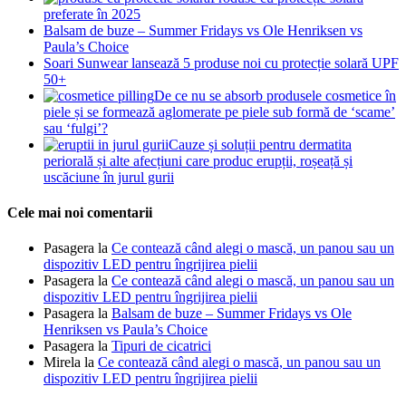
preferate în 2025
Balsam de buze – Summer Fridays vs Ole Henriksen vs
Paula’s Choice
Soari Sunwear lansează 5 produse noi cu protecție solară UPF
50+
De ce nu se absorb produsele cosmetice în
piele și se formează aglomerate pe piele sub formă de ‘scame’
sau ‘fulgi’?
Cauze și soluții pentru dermatita
periorală și alte afecțiuni care produc erupții, roșeață și
uscăciune în jurul gurii
Cele mai noi comentarii
Pasagera
la
Ce contează când alegi o mască, un panou sau un
dispozitiv LED pentru îngrijirea pielii
Pasagera
la
Ce contează când alegi o mască, un panou sau un
dispozitiv LED pentru îngrijirea pielii
Pasagera
la
Balsam de buze – Summer Fridays vs Ole
Henriksen vs Paula’s Choice
Pasagera
la
Tipuri de cicatrici
Mirela
la
Ce contează când alegi o mască, un panou sau un
dispozitiv LED pentru îngrijirea pielii