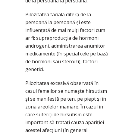
de la persoană la persoană.
Pilozitatea facială diferă de la
persoană la persoană și este
influențată de mai mulți factori cum
ar fi: supraproducția de hormoni
androgeni, administrarea anumitor
medicamente (în special cele pe bază
de hormoni sau steroizi), factori
genetici.
Pilozitatea excesivă observată în
cazul femeilor se numește hirsutism
și se manifestă pe ten, pe piept și în
zona areolelor mamare. În cazul în
care suferiți de hirsutism este
important să tratați cauza apariției
acestei afecțiuni (în general