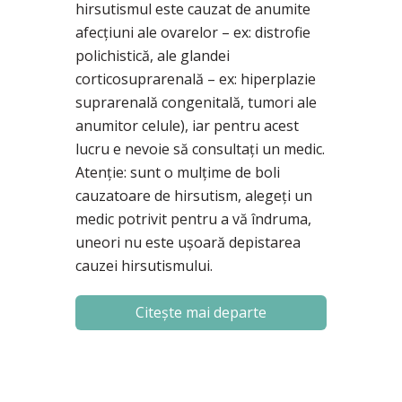
hirsutismul este cauzat de anumite
afecțiuni ale ovarelor – ex: distrofie
polichistică, ale glandei
corticosuprarenală – ex: hiperplazie
suprarenală congenitală, tumori ale
anumitor celule), iar pentru acest
lucru e nevoie să consultați un medic.
Atenție: sunt o mulțime de boli
cauzatoare de hirsutism, alegeți un
medic potrivit pentru a vă îndruma,
uneori nu este ușoară depistarea
cauzei hirsutismului.
Citește mai departe