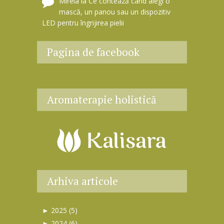
Mirela
la
Ce contează când alegi o
mască, un panou sau un dispozitiv
LED pentru îngrijirea pielii
Pagina de facebook
Aromaterapie holistică
Arhiva articole
►
2025 (5)
►
sept. (1)
►
2024 (6)