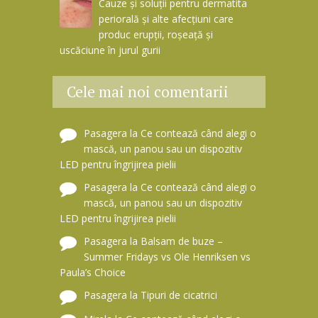
Cauze și soluții pentru dermatita
periorală și alte afecțiuni care
produc erupții, roșeață și
uscăciune în jurul gurii
Cele mai noi comentarii
Pasagera
la
Ce contează când alegi o
mască, un panou sau un dispozitiv
LED pentru îngrijirea pielii
Pasagera
la
Ce contează când alegi o
mască, un panou sau un dispozitiv
LED pentru îngrijirea pielii
Pasagera
la
Balsam de buze –
Summer Fridays vs Ole Henriksen vs
Paula’s Choice
Pasagera
la
Tipuri de cicatrici