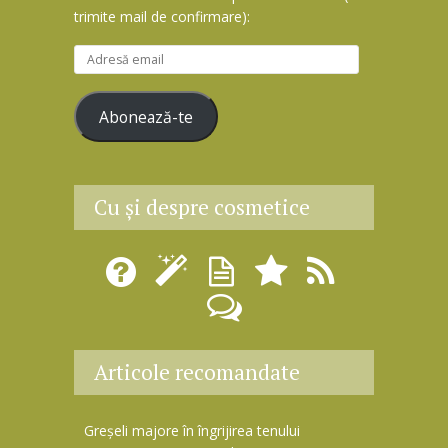
trimite mail de confirmare):
A
d
r
Abonează-te
e
s
ă
e
Cu şi despre cosmetice
m
a
i
l
Articole recomandate
Greșeli majore în îngrijirea tenului