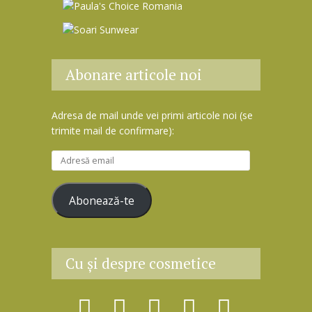
Abonare articole noi
Adresa de mail unde vei primi articole noi (se
trimite mail de confirmare):
A
d
r
Abonează-te
e
s
ă
e
Cu şi despre cosmetice
m
a
i
l