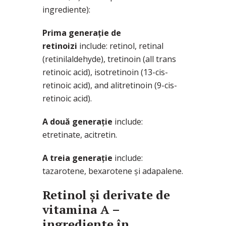
ingrediente):
Prima generație de
retinoizi
include: retinol, retinal
(retinilaldehyde), tretinoin (all trans
retinoic acid), isotretinoin (13-cis-
retinoic acid), and alitretinoin (9-cis-
retinoic acid).
A două generație
include:
etretinate, acitretin.
A treia generație
include:
tazarotene, bexarotene și adapalene.
Retinol și derivate de
vitamina A –
ingrediente în