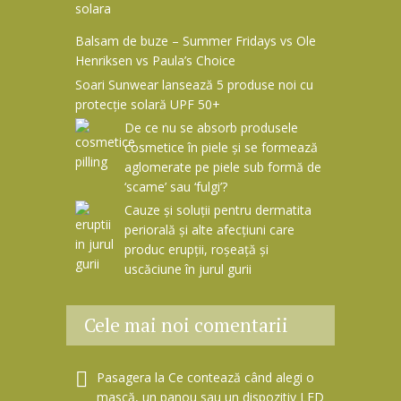
Balsam de buze – Summer Fridays vs Ole
Henriksen vs Paula’s Choice
Soari Sunwear lansează 5 produse noi cu
protecție solară UPF 50+
De ce nu se absorb produsele
cosmetice în piele și se formează
aglomerate pe piele sub formă de
‘scame’ sau ‘fulgi’?
Cauze și soluții pentru dermatita
periorală și alte afecțiuni care
produc erupții, roșeață și
uscăciune în jurul gurii
Cele mai noi comentarii
Pasagera
la
Ce contează când alegi o
mască, un panou sau un dispozitiv LED