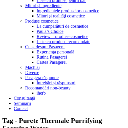
Liste cu produse pentru păr
Mituri și ingrediente
Ingredientele produselor cosmetice
Mituri şi realităţi cosmetice
Produse cosmetice
La cumpărături de cosmetice
Paula’s Choice
Review – produse cosmetice
Liste cu produse recomandate
Cu și despre Pasagera
Experienţa personală
Rutina Pasagerei
Cartea Pasagerei
Machiaj
Diverse
Pasagera răspunde
Întrebări și răspunsuri
Recomandări non-beauty
iherb
Consultanță
Seminarii
Contact
Tag - Purete Thermale Purrifying