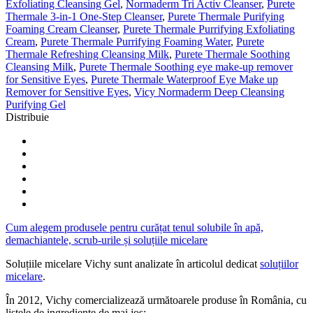
Exfoliating Cleansing Gel
,
Normaderm Tri Activ Cleanser
,
Purete
Thermale 3-in-1 One-Step Cleanser
,
Purete Thermale Purifying
Foaming Cream Cleanser
,
Purete Thermale Purrifying Exfoliating
Cream
,
Purete Thermale Purrifying Foaming Water
,
Purete
Thermale Refreshing Cleansing Milk
,
Purete Thermale Soothing
Cleansing Milk
,
Purete Thermale Soothing eye make-up remover
for Sensitive Eyes
,
Purete Thermale Waterproof Eye Make up
Remover for Sensitive Eyes
,
Vicy Normaderm Deep Cleansing
Purifying Gel
Distribuie
Cum alegem produsele pentru curățat tenul solubile în apă,
demachiantele, scrub-urile și soluțiile micelare
Soluțiile micelare Vichy sunt analizate în articolul dedicat
soluțiilor
micelare
.
În 2012, Vichy comercializează următoarele produse în România, cu
listele de ingrediente de mai jos: