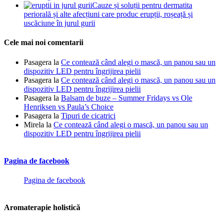
Cauze și soluții pentru dermatita
periorală și alte afecțiuni care produc erupții, roșeață și
uscăciune în jurul gurii
Cele mai noi comentarii
Pasagera
la
Ce contează când alegi o mască, un panou sau un
dispozitiv LED pentru îngrijirea pielii
Pasagera
la
Ce contează când alegi o mască, un panou sau un
dispozitiv LED pentru îngrijirea pielii
Pasagera
la
Balsam de buze – Summer Fridays vs Ole
Henriksen vs Paula’s Choice
Pasagera
la
Tipuri de cicatrici
Mirela
la
Ce contează când alegi o mască, un panou sau un
dispozitiv LED pentru îngrijirea pielii
Pagina de facebook
Pagina de facebook
Aromaterapie holistică