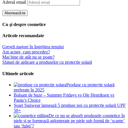
Adresă email
Abonează-te
Cu şi despre cosmetice
Articole recomandate
Greșeli majore în îngrijirea tenului
Am acnee, cum procedez?
Mai bine de atât nu se poate?
Sfaturi de aplicare a produselor cu protecție solară
Ultimele articole
Produse cu protecție solară
preferate în 2025
Balsam de buze – Summer Fridays vs Ole Henriksen vs
Paula’s Choice
Soari Sunwear lansează 5 produse noi cu protecție solară UPF
50+
De ce nu se absorb produsele cosmetice în
piele și se formează aglomerate pe piele sub formă de ‘scame’
sau ‘fulgi’?