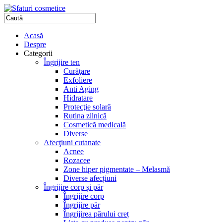
Acasă
Despre
Categorii
Îngrijire ten
Curăţare
Exfoliere
Anti Aging
Hidratare
Protecţie solară
Rutina zilnică
Cosmetică medicală
Diverse
Afecţiuni cutanate
Acnee
Rozacee
Zone hiper pigmentate – Melasmă
Diverse afecțiuni
Îngrijire corp și păr
Îngrijire corp
Îngrijire păr
Îngrijirea părului creț