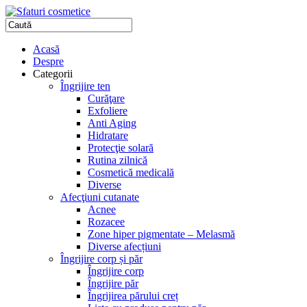
Acasă
Despre
Categorii
Îngrijire ten
Curăţare
Exfoliere
Anti Aging
Hidratare
Protecţie solară
Rutina zilnică
Cosmetică medicală
Diverse
Afecţiuni cutanate
Acnee
Rozacee
Zone hiper pigmentate – Melasmă
Diverse afecțiuni
Îngrijire corp și păr
Îngrijire corp
Îngrijire păr
Îngrijirea părului creț