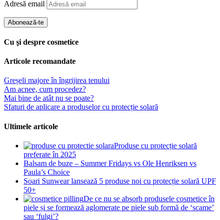
Adresă email
Abonează-te
Cu şi despre cosmetice
Articole recomandate
Greșeli majore în îngrijirea tenului
Am acnee, cum procedez?
Mai bine de atât nu se poate?
Sfaturi de aplicare a produselor cu protecție solară
Ultimele articole
Produse cu protecție solară
preferate în 2025
Balsam de buze – Summer Fridays vs Ole Henriksen vs
Paula’s Choice
Soari Sunwear lansează 5 produse noi cu protecție solară UPF
50+
De ce nu se absorb produsele cosmetice în
piele și se formează aglomerate pe piele sub formă de ‘scame’
sau ‘fulgi’?