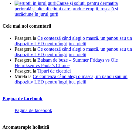
Cauze și soluții pentru dermatita
periorală și alte afecțiuni care produc erupții, roșeață și
uscăciune în jurul gurii
Cele mai noi comentarii
Pasagera
la
Ce contează când alegi o mască, un panou sau un
dispozitiv LED pentru îngrijirea pielii
Pasagera
la
Ce contează când alegi o mască, un panou sau un
dispozitiv LED pentru îngrijirea pielii
Pasagera
la
Balsam de buze – Summer Fridays vs Ole
Henriksen vs Paula’s Choice
Pasagera
la
Tipuri de cicatrici
Mirela
la
Ce contează când alegi o mască, un panou sau un
dispozitiv LED pentru îngrijirea pielii
Pagina de facebook
Pagina de facebook
Aromaterapie holistică