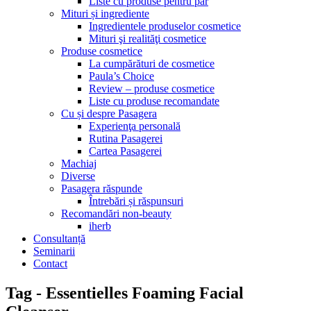
Liste cu produse pentru păr
Mituri și ingrediente
Ingredientele produselor cosmetice
Mituri şi realităţi cosmetice
Produse cosmetice
La cumpărături de cosmetice
Paula’s Choice
Review – produse cosmetice
Liste cu produse recomandate
Cu și despre Pasagera
Experienţa personală
Rutina Pasagerei
Cartea Pasagerei
Machiaj
Diverse
Pasagera răspunde
Întrebări și răspunsuri
Recomandări non-beauty
iherb
Consultanță
Seminarii
Contact
Tag - Essentielles Foaming Facial