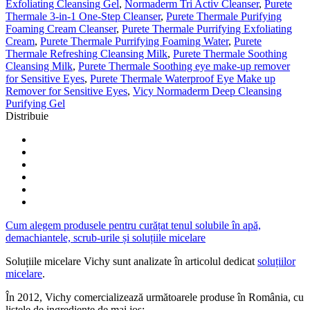
Exfoliating Cleansing Gel
,
Normaderm Tri Activ Cleanser
,
Purete
Thermale 3-in-1 One-Step Cleanser
,
Purete Thermale Purifying
Foaming Cream Cleanser
,
Purete Thermale Purrifying Exfoliating
Cream
,
Purete Thermale Purrifying Foaming Water
,
Purete
Thermale Refreshing Cleansing Milk
,
Purete Thermale Soothing
Cleansing Milk
,
Purete Thermale Soothing eye make-up remover
for Sensitive Eyes
,
Purete Thermale Waterproof Eye Make up
Remover for Sensitive Eyes
,
Vicy Normaderm Deep Cleansing
Purifying Gel
Distribuie
Cum alegem produsele pentru curățat tenul solubile în apă,
demachiantele, scrub-urile și soluțiile micelare
Soluțiile micelare Vichy sunt analizate în articolul dedicat
soluțiilor
micelare
.
În 2012, Vichy comercializează următoarele produse în România, cu
listele de ingrediente de mai jos: