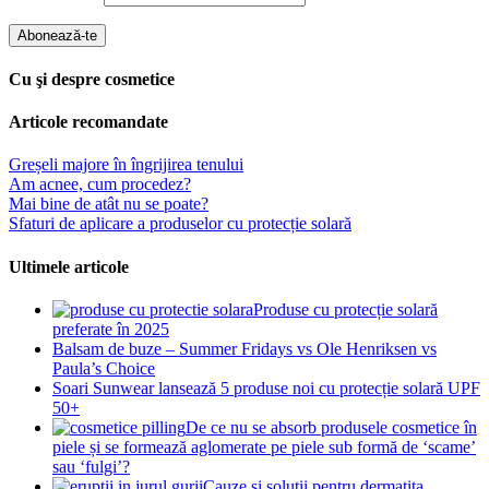
Abonează-te
Cu şi despre cosmetice
Articole recomandate
Greșeli majore în îngrijirea tenului
Am acnee, cum procedez?
Mai bine de atât nu se poate?
Sfaturi de aplicare a produselor cu protecție solară
Ultimele articole
Produse cu protecție solară
preferate în 2025
Balsam de buze – Summer Fridays vs Ole Henriksen vs
Paula’s Choice
Soari Sunwear lansează 5 produse noi cu protecție solară UPF
50+
De ce nu se absorb produsele cosmetice în
piele și se formează aglomerate pe piele sub formă de ‘scame’
sau ‘fulgi’?
Cauze și soluții pentru dermatita