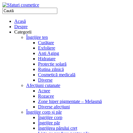
Acasă
Despre
Categorii
Îngrijire ten
Curăţare
Exfoliere
Anti Aging
Hidratare
Protecţie solară
Rutina zilnică
Cosmetică medicală
Diverse
Afecţiuni cutanate
Acnee
Rozacee
Zone hiper pigmentate – Melasmă
Diverse afecțiuni
Îngrijire corp și păr
Îngrijire corp
Îngrijire păr
Îngrijirea părului creț