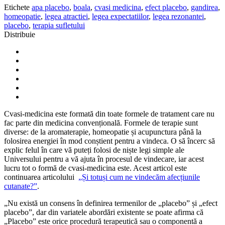
Etichete
apa placebo
,
boala
,
cvasi medicina
,
efect placebo
,
gandirea
,
homeopatie
,
legea atractiei
,
legea expectatiilor
,
legea rezonantei
,
placebo
,
terapia sufletului
Distribuie
Cvasi-medicina este formată din toate formele de tratament care nu
fac parte din medicina convențională. Formele de terapie sunt
diverse: de la aromaterapie, homeopatie și acupunctura până la
folosirea energiei în mod conștient pentru a vindeca. O să încerc să
explic felul în care vă puteți folosi de niște legi simple ale
Universului pentru a vă ajuta în procesul de vindecare, iar acest
lucru tot o formă de cvasi-medicina este. Acest articol este
continuarea articolului
„Și totuși cum ne vindecăm afecțiunile
cutanate?”
.
„Nu există un consens în definirea termenilor de „placebo” și „efect
placebo”, dar din variatele abordări existente se poate afirma că
„Placebo” este orice procedură terapeutică sau o componentă a