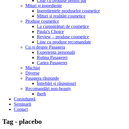
Liste cu produse pentru păr
Mituri și ingrediente
Ingredientele produselor cosmetice
Mituri şi realităţi cosmetice
Produse cosmetice
La cumpărături de cosmetice
Paula’s Choice
Review – produse cosmetice
Liste cu produse recomandate
Cu și despre Pasagera
Experienţa personală
Rutina Pasagerei
Cartea Pasagerei
Machiaj
Diverse
Pasagera răspunde
Întrebări și răspunsuri
Recomandări non-beauty
iherb
Consultanță
Seminarii
Contact
Tag - placebo