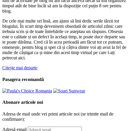
luni de activitate pe blog nu am făcut altceva decât să îmi organizez
timpul atât de bine încât să am la dispoziție cel puțin 8 ore pentru
blog.
De cele mai multe ori însă, am ajuns să îmi dedic serile târzii tot
blogului. În scurt timp devenisem obsedată de articolul zilnic care
trebuia scris și de toate întrebările ce asteptau un răspuns. Obsesia
este o calitate și un defect în același timp, te poate duce departe sau
te poate dărâma. Cred că în acea perioadă am făcut tot ce puteam,
omenește, pentru blog și sper că și câțiva dintre voi ați avut la fel de
multe de câștigat ca și mine din acest timp virtual pe care l-ați
petrecut aici.
Citește mai departe
Pasagera recomandă
Abonare articole noi
Adresa de mail unde vei primi articole noi (se trimite mail de
confirmare):
Adresă email