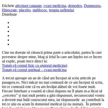
Etichete
afectiuni cutanate
,
cvasi medicina
,
demodex
,
Dumnezeu
,
Hipocrate
,
placebo
,
stafilococ
,
terapia sufletului
Distribuie
Cine nu dorește să citească prima parte a articolului, partea în care
povestesc despre mine, blog și felul în care am înțeles tot ce încerc
să explic, poate trece direct la:
Tratați-vă corpul fizic cu ajutorul medicinei
Tratați-vă corpul spiritual – cvasi-medicina
A trecut aproape un an de când am început să scriu articole pe
pasagera.ro. Nici măcar nu mai contează de ce am început să scriu,
tot ce contează este că eu am învățat alături de voi foarte mult.
Fiecare întrebare a voastră al cărui răspuns nu îl știam m-a făcut să
„cercetez” și mai mult pentru a găsi răspunsuri, necunoscutul vostru
a devenit mai întâi cunoscutul meu, iar răspunsurile au contribuit la
tot ce știu eu acum în domeniul medical (și nu numai). În primele