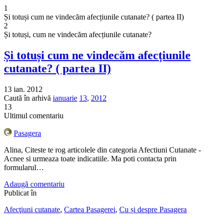
1
Și totuși cum ne vindecăm afecțiunile cutanate? ( partea II)
2
Și totuși, cum ne vindecăm afecțiunile cutanate?
Și totuși cum ne vindecăm afecțiunile
cutanate? ( partea II)
13 ian. 2012
Caută în arhivă
ianuarie
13
,
2012
13
Ultimul comentariu
Pasagera
Alina, Citeste te rog articolele din categoria Afectiuni Cutanate -
Acnee si urmeaza toate indicatiile. Ma poti contacta prin
formularul…
Adaugă comentariu
Publicat în
Afecţiuni cutanate
,
Cartea Pasagerei
,
Cu și despre Pasagera