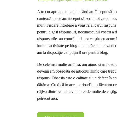
A trecut aproape un an de când am început să scr
contează de ce am început să scriu, tot ce conteaz
mult. Fiecare întrebare a voastră al cărui răspuns
pentru a găsi răspunsuri, necunoscutul vostru a d
răspunsurile au contribuit la tot ce știu eu acu
luni de activitate pe blog nu am făcut altceva dec
am la dispoziție cel puțin 8 ore pentru blog.
De cele mai multe ori însă, am ajuns să îmi dedic s
devenisem obsedată de articolul zilnic care trebuia
răspuns. Obsesia este o calitate și un defect în a
dărâma. Cred că în acea perioadă am făcut tot ce
câțiva dintre voi ați avut la fel de multe de câștig
petrecut aici.