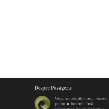
Despre Pasagera
Consultant cosmetic și autor, Pasagera
propune o abordare diferită a