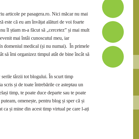
24
iu articole pe pasagera.ro. Nici măcar nu mai
ă este că eu am învățat alături de voi foarte
 nu îl știam m-a făcut să „cercetez” și mai mult
evenit mai întâi cunoscutul meu, iar
m în domeniul medical (și nu numai). În primele
ât să îmi organizez timpul atât de bine încât să
erile târzii tot blogului. În scurt timp
 scris și de toate întrebările ce asteptau un
celași timp, te poate duce departe sau te poate
 puteam, omenește, pentru blog și sper că și
at ca și mine din acest timp virtual pe care l-ați