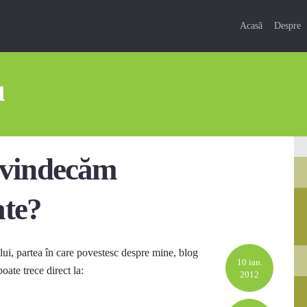
Acasă
Despre
u
e vindecăm
ate?
ului, partea în care povestesc despre mine, blog
10 ian.
poate trece direct la:
2012