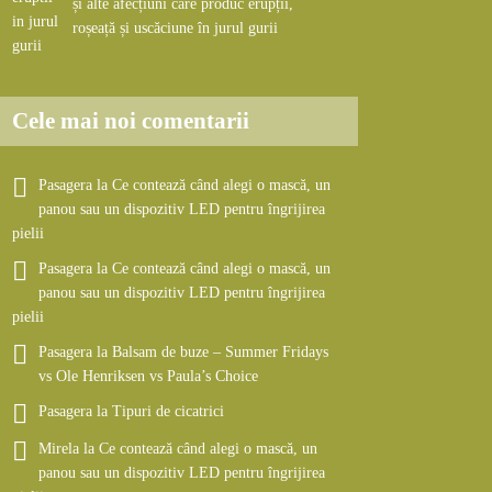
și alte afecțiuni care produc erupții,
roșeață și uscăciune în jurul gurii
Cele mai noi comentarii
Pasagera
la
Ce contează când alegi o mască, un
panou sau un dispozitiv LED pentru îngrijirea
pielii
Pasagera
la
Ce contează când alegi o mască, un
panou sau un dispozitiv LED pentru îngrijirea
pielii
Pasagera
la
Balsam de buze – Summer Fridays
vs Ole Henriksen vs Paula’s Choice
Pasagera
la
Tipuri de cicatrici
Mirela
la
Ce contează când alegi o mască, un
panou sau un dispozitiv LED pentru îngrijirea