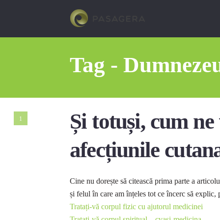
Tag - Dumneze
Și totuși, cum n
1
afecțiunile cutan
Cine nu dorește să citească prima parte a articol
și felul în care am înțeles tot ce încerc să explic, 
Tratați-vă corpul fizic cu ajutorul medicinei
Tratați-vă corpul spiritual – cvasi-medicina