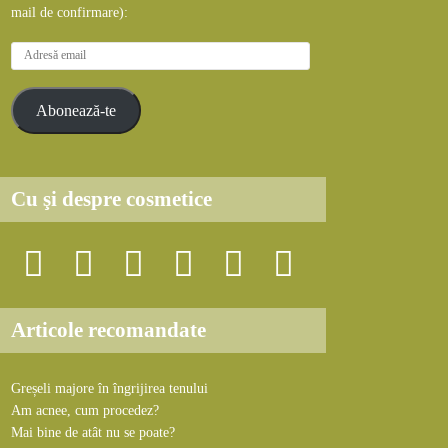
mail de confirmare):
A
d
r
Abonează-te
e
s
ă
e
Cu şi despre cosmetice
m
a
i
l
Articole recomandate
Greșeli majore în îngrijirea tenului
Am acnee, cum procedez?
Mai bine de atât nu se poate?