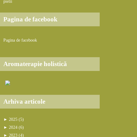
pielii
Pagina de facebook
Pagina de facebook
Aromaterapie holistică
Arhiva articole
►
2025 (5)
►
sept. (1)
►
2024 (6)
Produse cu protecție solară preferate în
►
►
iul. (1)
oct. (2)
►
2023 (4)