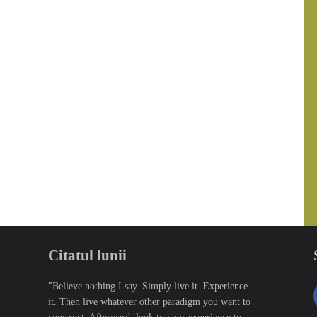
Citatul lunii
"Believe nothing I say. Simply live it. Experience
it. Then live whatever other paradigm you want to