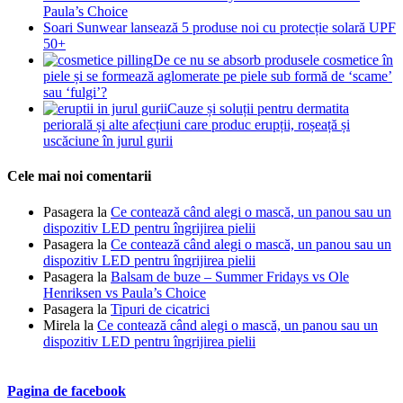
Paula’s Choice
Soari Sunwear lansează 5 produse noi cu protecție solară UPF
50+
De ce nu se absorb produsele cosmetice în
piele și se formează aglomerate pe piele sub formă de ‘scame’
sau ‘fulgi’?
Cauze și soluții pentru dermatita
periorală și alte afecțiuni care produc erupții, roșeață și
uscăciune în jurul gurii
Cele mai noi comentarii
Pasagera
la
Ce contează când alegi o mască, un panou sau un
dispozitiv LED pentru îngrijirea pielii
Pasagera
la
Ce contează când alegi o mască, un panou sau un
dispozitiv LED pentru îngrijirea pielii
Pasagera
la
Balsam de buze – Summer Fridays vs Ole
Henriksen vs Paula’s Choice
Pasagera
la
Tipuri de cicatrici
Mirela
la
Ce contează când alegi o mască, un panou sau un
dispozitiv LED pentru îngrijirea pielii
Pagina de facebook