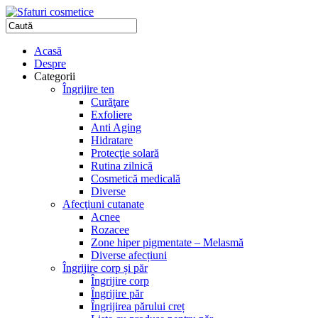
Acasă
Despre
Categorii
Îngrijire ten
Curăţare
Exfoliere
Anti Aging
Hidratare
Protecţie solară
Rutina zilnică
Cosmetică medicală
Diverse
Afecţiuni cutanate
Acnee
Rozacee
Zone hiper pigmentate – Melasmă
Diverse afecțiuni
Îngrijire corp și păr
Îngrijire corp
Îngrijire păr
Îngrijirea părului creț