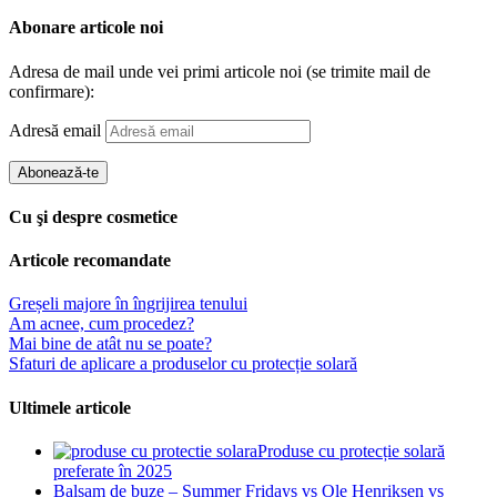
Abonare articole noi
Adresa de mail unde vei primi articole noi (se trimite mail de
confirmare):
Adresă email
Abonează-te
Cu şi despre cosmetice
Articole recomandate
Greșeli majore în îngrijirea tenului
Am acnee, cum procedez?
Mai bine de atât nu se poate?
Sfaturi de aplicare a produselor cu protecție solară
Ultimele articole
Produse cu protecție solară
preferate în 2025
Balsam de buze – Summer Fridays vs Ole Henriksen vs