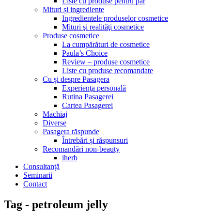
Liste cu produse pentru păr
Mituri și ingrediente
Ingredientele produselor cosmetice
Mituri şi realităţi cosmetice
Produse cosmetice
La cumpărături de cosmetice
Paula’s Choice
Review – produse cosmetice
Liste cu produse recomandate
Cu și despre Pasagera
Experienţa personală
Rutina Pasagerei
Cartea Pasagerei
Machiaj
Diverse
Pasagera răspunde
Întrebări și răspunsuri
Recomandări non-beauty
iherb
Consultanță
Seminarii
Contact
Tag - petroleum jelly