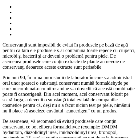
Conservanţii sunt imposibil de evitat în produsele pe bază de apă
pentru că fără ele produsele s-ar contamina foarte repede cu ciuperci,
microbi şi bacterii şi ar deveni o problemă pentru piele. De
asemenea produsele care conţin extracte de plante au nevoie de
conservanţi deoarece aceste extracte sunt perisabile.
Prin anii 90, în urma unor studii de laborator în care s-a administrat
oral unor şoareci o substanţă conservant numită formaldehyde pe
care au combinat-o cu nitrosamine s-a dovedit că această combinaţie
poate fi cancerigenă. Din acel moment, acel conservant folosit pe
scară larga, a devenit o substanţă total evitată de companiile
cosmetice pentru că, deşi nu s-a facut niciun test pe piele, nimănui
nu ii place să asocieze cuvântul „cancerigen” cu un produs.
De asemenea, vă recomand să evitați produsele care conțin
conservanți ce pot elibera formaldehyde (exemple: DMDM
hydantoin, diazolidinyl urea, imidazolidinyl urea, bronopol,
quaternium-15, etc) și conțin conservanți ce pot duce la formarea