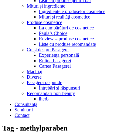
Liste cu produse pentru păr
Mituri și ingrediente
Ingredientele produselor cosmetice
Mituri şi realităţi cosmetice
Produse cosmetice
La cumpărături de cosmetice
Paula’s Choice
Review – produse cosmetice
Liste cu produse recomandate
Cu și despre Pasagera
Experienţa personală
Rutina Pasagerei
Cartea Pasagerei
Machiaj
Diverse
Pasagera răspunde
Întrebări și răspunsuri
Recomandări non-beauty
iherb
Consultanță
Seminarii
Contact
Tag - methylparaben