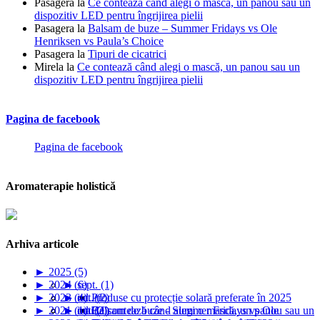
Pasagera
la
Ce contează când alegi o mască, un panou sau un
dispozitiv LED pentru îngrijirea pielii
Pasagera
la
Balsam de buze – Summer Fridays vs Ole
Henriksen vs Paula’s Choice
Pasagera
la
Tipuri de cicatrici
Mirela
la
Ce contează când alegi o mască, un panou sau un
dispozitiv LED pentru îngrijirea pielii
Pagina de facebook
Pagina de facebook
Aromaterapie holistică
Arhiva articole
►
2025 (5)
►
2024 (6)
►
sept. (1)
►
2023 (4)
►
►
iul. (1)
oct. (2)
Produse cu protecție solară preferate în 2025
►
2021 (1)
►
►
►
mai (1)
iul. (2)
oct. (1)
Balsam de buze - Summer Fridays vs Ole
Ce contează când alegi o mască, un panou sau un