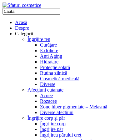
Acasă
Despre
Categorii
Îngrijire ten
Curăţare
Exfoliere
Anti Aging
Hidratare
Protecţie solară
Rutina zilnică
Cosmetică medicală
Diverse
Afecţiuni cutanate
Acnee
Rozacee
Zone hiper pigmentate – Melasmă
Diverse afecțiuni
Îngrijire corp și păr
Îngrijire corp
Îngrijire păr
Îngrijirea părului creț