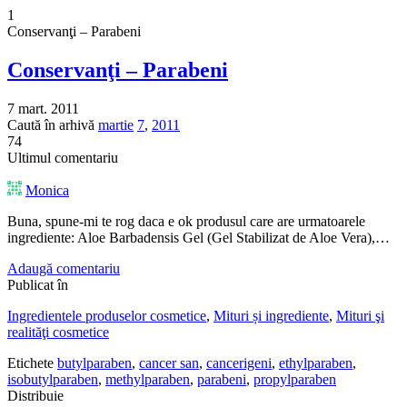
1
Conservanţi – Parabeni
Conservanţi – Parabeni
7 mart. 2011
Caută în arhivă
martie
7
,
2011
74
Ultimul comentariu
Monica
Buna, spune-mi te rog daca e ok produsul care are urmatoarele
ingrediente: Aloe Barbadensis Gel (Gel Stabilizat de Aloe Vera),…
Adaugă comentariu
Publicat în
Ingredientele produselor cosmetice
,
Mituri și ingrediente
,
Mituri şi
realităţi cosmetice
Etichete
butylparaben
,
cancer san
,
cancerigeni
,
ethylparaben
,
isobutylparaben
,
methylparaben
,
parabeni
,
propylparaben
Distribuie