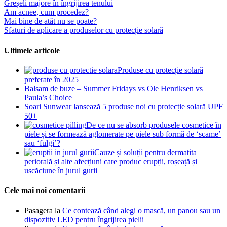
Greșeli majore în îngrijirea tenului
Am acnee, cum procedez?
Mai bine de atât nu se poate?
Sfaturi de aplicare a produselor cu protecție solară
Ultimele articole
Produse cu protecție solară
preferate în 2025
Balsam de buze – Summer Fridays vs Ole Henriksen vs
Paula’s Choice
Soari Sunwear lansează 5 produse noi cu protecție solară UPF
50+
De ce nu se absorb produsele cosmetice în
piele și se formează aglomerate pe piele sub formă de ‘scame’
sau ‘fulgi’?
Cauze și soluții pentru dermatita
periorală și alte afecțiuni care produc erupții, roșeață și
uscăciune în jurul gurii
Cele mai noi comentarii
Pasagera
la
Ce contează când alegi o mască, un panou sau un
dispozitiv LED pentru îngrijirea pielii