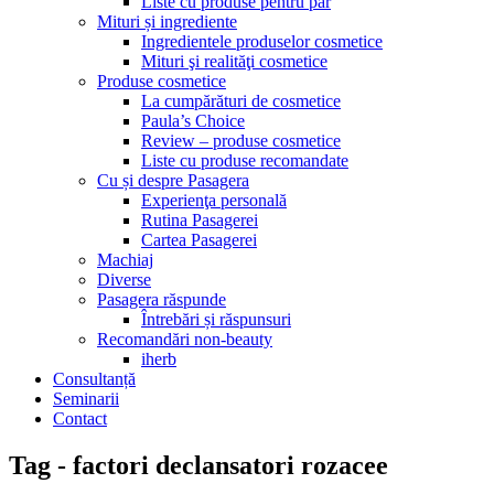
Liste cu produse pentru păr
Mituri și ingrediente
Ingredientele produselor cosmetice
Mituri şi realităţi cosmetice
Produse cosmetice
La cumpărături de cosmetice
Paula’s Choice
Review – produse cosmetice
Liste cu produse recomandate
Cu și despre Pasagera
Experienţa personală
Rutina Pasagerei
Cartea Pasagerei
Machiaj
Diverse
Pasagera răspunde
Întrebări și răspunsuri
Recomandări non-beauty
iherb
Consultanță
Seminarii
Contact
Tag - factori declansatori rozacee