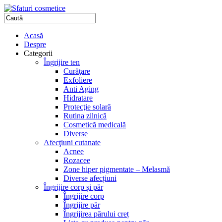
Acasă
Despre
Categorii
Îngrijire ten
Curăţare
Exfoliere
Anti Aging
Hidratare
Protecţie solară
Rutina zilnică
Cosmetică medicală
Diverse
Afecţiuni cutanate
Acnee
Rozacee
Zone hiper pigmentate – Melasmă
Diverse afecțiuni
Îngrijire corp și păr
Îngrijire corp
Îngrijire păr
Îngrijirea părului creț