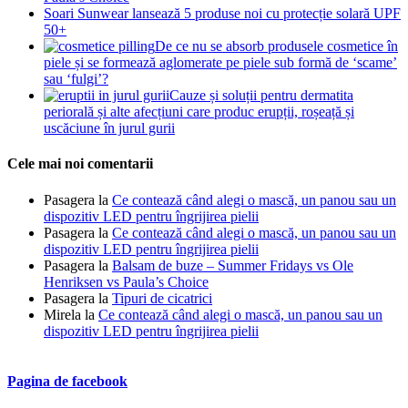
Soari Sunwear lansează 5 produse noi cu protecție solară UPF
50+
De ce nu se absorb produsele cosmetice în
piele și se formează aglomerate pe piele sub formă de ‘scame’
sau ‘fulgi’?
Cauze și soluții pentru dermatita
periorală și alte afecțiuni care produc erupții, roșeață și
uscăciune în jurul gurii
Cele mai noi comentarii
Pasagera
la
Ce contează când alegi o mască, un panou sau un
dispozitiv LED pentru îngrijirea pielii
Pasagera
la
Ce contează când alegi o mască, un panou sau un
dispozitiv LED pentru îngrijirea pielii
Pasagera
la
Balsam de buze – Summer Fridays vs Ole
Henriksen vs Paula’s Choice
Pasagera
la
Tipuri de cicatrici
Mirela
la
Ce contează când alegi o mască, un panou sau un
dispozitiv LED pentru îngrijirea pielii
Pagina de facebook