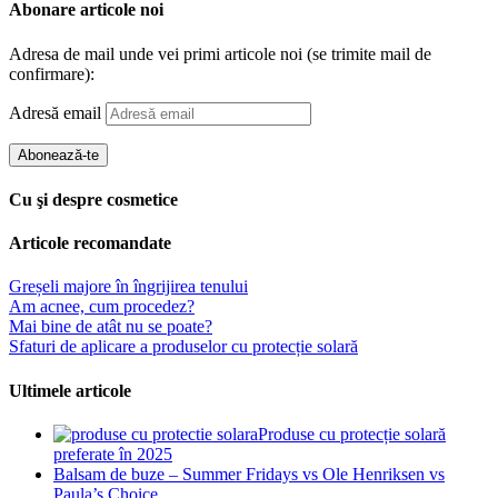
Abonare articole noi
Adresa de mail unde vei primi articole noi (se trimite mail de
confirmare):
Adresă email
Abonează-te
Cu şi despre cosmetice
Articole recomandate
Greșeli majore în îngrijirea tenului
Am acnee, cum procedez?
Mai bine de atât nu se poate?
Sfaturi de aplicare a produselor cu protecție solară
Ultimele articole
Produse cu protecție solară
preferate în 2025
Balsam de buze – Summer Fridays vs Ole Henriksen vs
Paula’s Choice