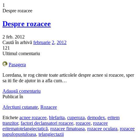
1
Despre rozacee
Despre rozacee
2 feb. 2012
Caută în arhivă
februarie
2
,
2012
121
Ultimul comentariu
Pasagera
Loredana, te rog citeste toate articolele despre acnee si rozacee, sper
sa iti fie de ajutor in a afla cum…
Adaugă comentariu
Publicat în
Afecţiuni cutanate
,
Rozacee
Etichete
acnee rozacee
,
blefarita
,
cuperoza
,
demodex
,
eritem
tranzitor
,
factori declansatori rozacee
,
rozacee
,
rozacee
eritematotelangiectatică
,
rozacee fimatoasa
,
rozacee oculara
,
rozacee
papulopustuloasa
,
telangiectazii