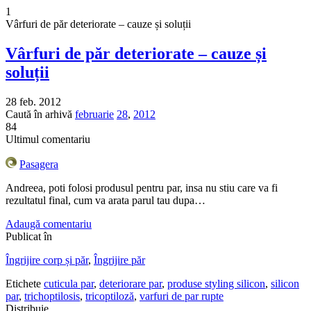
1
Vârfuri de păr deteriorate – cauze și soluții
Vârfuri de păr deteriorate – cauze și
soluții
28 feb. 2012
Caută în arhivă
februarie
28
,
2012
84
Ultimul comentariu
Pasagera
Andreea, poti folosi produsul pentru par, insa nu stiu care va fi
rezultatul final, cum va arata parul tau dupa…
Adaugă comentariu
Publicat în
Îngrijire corp și păr
,
Îngrijire păr
Etichete
cuticula par
,
deteriorare par
,
produse styling silicon
,
silicon
par
,
trichoptilosis
,
tricoptiloză
,
varfuri de par rupte
Distribuie