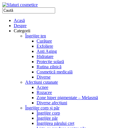
Acasă
Despre
Categorii
Îngrijire ten
Curăţare
Exfoliere
Anti Aging
Hidratare
Protecţie solară
Rutina zilnică
Cosmetică medicală
Diverse
Afecţiuni cutanate
Acnee
Rozacee
Zone hiper pigmentate – Melasmă
Diverse afecțiuni
Îngrijire corp și păr
Îngrijire corp
Îngrijire păr
Îngrijirea părului creț