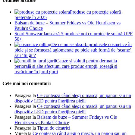
Ultimele articole
Produse cu protecție solară
preferate în 2025
Balsam de buze – Summer Fridays vs Ole Henriksen vs
Paula’s Choice
Soari Sunwear lansează 5 produse noi cu protecție solară UPF
50+
De ce nu se absorb produsele cosmetice în
piele și se formează aglomerate pe piele sub formă de ‘scame’
sau ‘fulgi’?
Cauze și soluții pentru dermatita
periorală și alte afecțiuni care produc erupții, roșeață și
uscăciune în jurul gurii
Cele mai noi comentarii
Pasagera
la
Ce contează când alegi o mască, un panou sau un
dispozitiv LED pentru îngrijirea pielii
Pasagera
la
Ce contează când alegi o mască, un panou sau un
dispozitiv LED pentru îngrijirea pielii
Pasagera
la
Balsam de buze – Summer Fridays vs Ole
Henriksen vs Paula’s Choice
Pasagera
la
Tipuri de cicatrici
Mirela
la
Ce contează când alegi o mască, un panou sau un