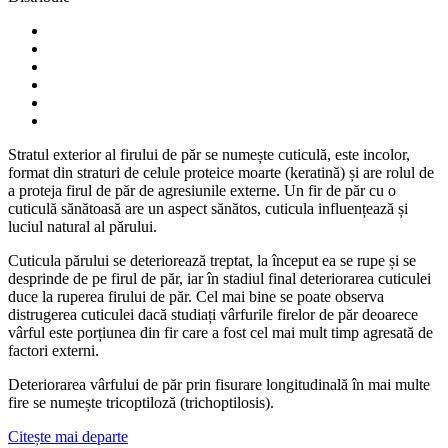
Stratul exterior al firului de păr se numește cuticulă, este incolor,
format din straturi de celule proteice moarte (keratină) și are rolul de
a proteja firul de păr de agresiunile externe. Un fir de păr cu o
cuticulă sănătoasă are un aspect sănătos, cuticula influențează și
luciul natural al părului.
Cuticula părului se deteriorează treptat, la început ea se rupe și se
desprinde de pe firul de păr, iar în stadiul final deteriorarea cuticulei
duce la ruperea firului de păr. Cel mai bine se poate observa
distrugerea cuticulei dacă studiați vârfurile firelor de păr deoarece
vârful este porțiunea din fir care a fost cel mai mult timp agresată de
factori externi.
Deteriorarea vârfului de păr prin fisurare longitudinală în mai multe
fire se numește tricoptiloză (trichoptilosis).
Citește mai departe