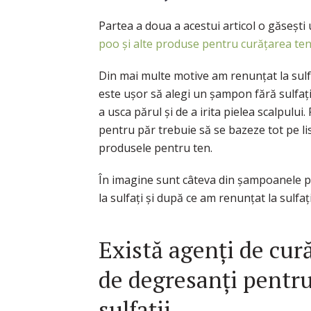
Partea a doua a acestui articol o găsești
poo și alte produse pentru curățarea ten
Din mai multe motive am renunțat la sulfa
este ușor să alegi un șampon fără sulfați 
a usca părul și de a irita pielea scalpulu
pentru păr trebuie să se bazeze tot pe li
produsele pentru ten.
În imagine sunt câteva din șampoanele pe
la sulfați și după ce am renunțat la sulfați
Există agenți de cură
de degresanți pentr
sulfații