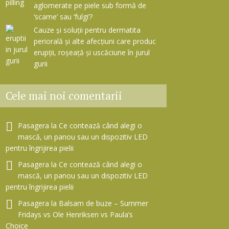
aglomerate pe piele sub formă de
‘scame’ sau ‘fulgi’?
Cauze și soluții pentru dermatita
periorală și alte afecțiuni care produc
erupții, roșeață și uscăciune în jurul
gurii
Cele mai noi comentarii
Pasagera
la
Ce contează când alegi o
mască, un panou sau un dispozitiv LED
pentru îngrijirea pielii
Pasagera
la
Ce contează când alegi o
mască, un panou sau un dispozitiv LED
pentru îngrijirea pielii
Pasagera
la
Balsam de buze – Summer
Fridays vs Ole Henriksen vs Paula’s
Choice