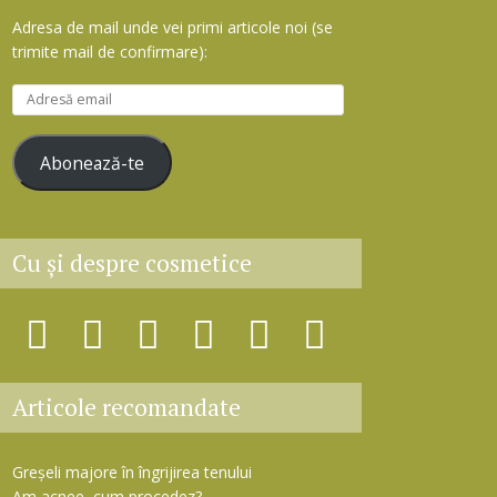
Adresa de mail unde vei primi articole noi (se
trimite mail de confirmare):
A
d
r
Abonează-te
e
s
ă
e
Cu şi despre cosmetice
m
a
i
l
Articole recomandate
Greșeli majore în îngrijirea tenului
Am acnee, cum procedez?