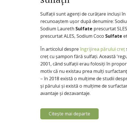
Sulfații sunt agenți de curățare incluși î
recunoaștem ușor după denumire: Sodi
Sodium Laureth
Sulfate
prescurtat SLE
prescurtat ALES, Sodium Coco
Sulfate
et
În articolul despre
îngrijirea părului creț
creț cu șampon fără sulfați. Această ‘regu
2001, când sulfații erau folosiți în pro
motiv că nu existau prea mulți surfactanți 
– în 2018 există o mulțime de studii despre
și părului și există o mulțime de surfactanț
avantaje și dezavantaje.
Citește mai departe