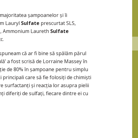
n majoritatea șampoanelor și îi
um Lauryl
Sulfate
prescurtat SLS,
S, Ammonium Laureth
Sulfate
c.
spuneam că ar fi bine să spălăm părul
lă’ a fost scrisă de Lorraine Massey în
porție de 80% în șampoane pentru simplu
principali care să fie folosiți de chimiști
 surfactanți și reacția lor asupra pielii
i diferiți de sulfați, fiecare dintre ei cu