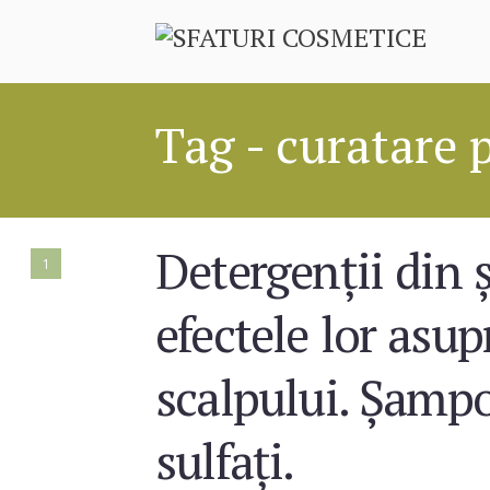
Tag - curatare 
Detergenții din
1
efectele lor asup
scalpului. Șampo
sulfați.