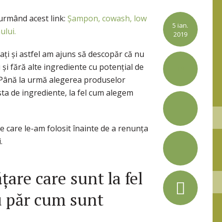
 urmând acest link:
Șampon, cowash, low
5 ian.
ului.
2019
ți și astfel am ajuns să descopăr că nu
și fără alte ingrediente cu potențial de
19
i. Până la urmă alegerea produselor
sta de ingrediente, la fel cum alegem
 care le-am folosit înainte de a renunța
.
țare care sunt la fel
u păr cum sunt