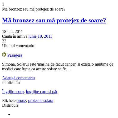
1
Mă bronzez sau mă protejez de soare?
Mă bronzez sau mă protejez de soare?
18 iun. 2011
Caută în arhivă
iunie
18
,
2011
23
Ultimul comentariu
Pasagera
Simona, Solarul este 'masina de facut cancer' si exista o multime de
medici care lupta ca aceste solare sa fie…
Adaugă comentariu
Publicat în
Îngrijire corp
,
Îngrijire corp și păr
Etichete
bronz
,
protectie solara
Distribuie