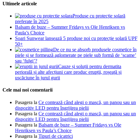
Ultimele articole
Produse cu protecție solară
preferate în 2025
Balsam de buze – Summer Fridays vs Ole Henriksen vs
Paula’s Choice
Soari Sunwear lansează 5 produse noi cu protecție solară UPF
50+
De ce nu se absorb produsele cosmetice în
piele și se formează aglomerate pe piele sub formă de ‘scame’
sau ‘fulgi’?
Cauze și soluții pentru dermatita
periorală și alte afecțiuni care produc erupții, roșeață și
uscăciune în jurul gurii
Cele mai noi comentarii
Pasagera
la
Ce contează când alegi o mască, un panou sau un
dispozitiv LED pentru îngrijirea pielii
Pasagera
la
Ce contează când alegi o mască, un panou sau un
dispozitiv LED pentru îngrijirea pielii
Pasagera
la
Balsam de buze – Summer Fridays vs Ole
Henriksen vs Paula’s Choice
Pasagera
la
Tipuri de cicatrici