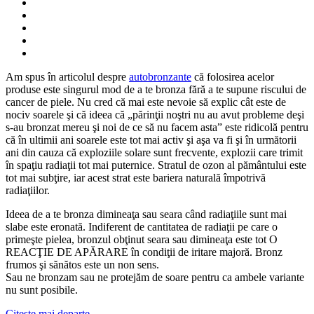
Am spus în articolul despre
autobronzante
că folosirea acelor
produse este singurul mod de a te bronza fără a te supune riscului de
cancer de piele. Nu cred că mai este nevoie să explic cât este de
nociv soarele şi că ideea că „părinţii noştri nu au avut probleme deşi
s-au bronzat mereu şi noi de ce să nu facem asta” este ridicolă pentru
că în ultimii ani soarele este tot mai activ şi aşa va fi şi în următorii
ani din cauza că exploziile solare sunt frecvente, explozii care trimit
în spaţiu radiaţii tot mai puternice. Stratul de ozon al pământului este
tot mai subţire, iar acest strat este bariera naturală împotrivă
radiaţiilor.
Ideea de a te bronza dimineaţa sau seara când radiaţiile sunt mai
slabe este eronată. Indiferent de cantitatea de radiaţii pe care o
primeşte pielea, bronzul obţinut seara sau dimineaţa este tot O
REACŢIE DE APĂRARE în condiţii de iritare majoră. Bronz
frumos şi sănătos este un non sens.
Sau ne bronzam sau ne protejăm de soare pentru ca ambele variante
nu sunt posibile.
Citește mai departe