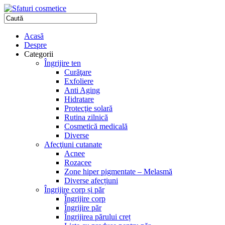
Acasă
Despre
Categorii
Îngrijire ten
Curăţare
Exfoliere
Anti Aging
Hidratare
Protecţie solară
Rutina zilnică
Cosmetică medicală
Diverse
Afecţiuni cutanate
Acnee
Rozacee
Zone hiper pigmentate – Melasmă
Diverse afecțiuni
Îngrijire corp și păr
Îngrijire corp
Îngrijire păr
Îngrijirea părului creț