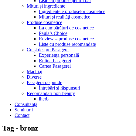
Liste cu produse pentru păr
Mituri și ingrediente
Ingredientele produselor cosmetice
Mituri şi realităţi cosmetice
Produse cosmetice
La cumpărături de cosmetice
Paula’s Choice
Review – produse cosmetice
Liste cu produse recomandate
Cu și despre Pasagera
Experienţa personală
Rutina Pasagerei
Cartea Pasagerei
Machiaj
Diverse
Pasagera răspunde
Întrebări și răspunsuri
Recomandări non-beauty
iherb
Consultanță
Seminarii
Contact
Tag - bronz