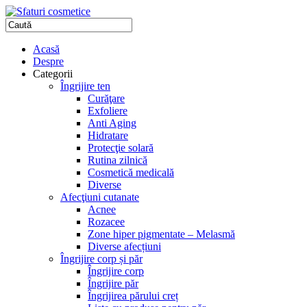
Acasă
Despre
Categorii
Îngrijire ten
Curăţare
Exfoliere
Anti Aging
Hidratare
Protecţie solară
Rutina zilnică
Cosmetică medicală
Diverse
Afecţiuni cutanate
Acnee
Rozacee
Zone hiper pigmentate – Melasmă
Diverse afecțiuni
Îngrijire corp și păr
Îngrijire corp
Îngrijire păr
Îngrijirea părului creț