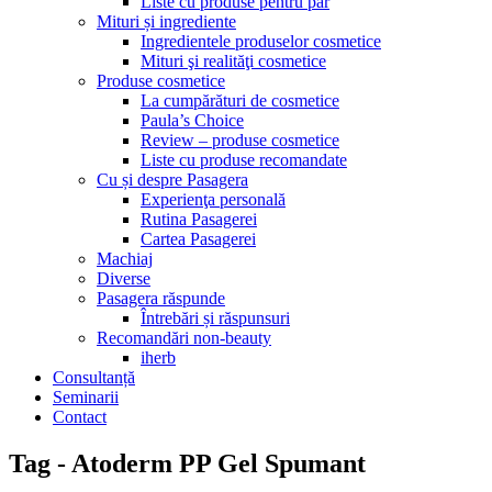
Liste cu produse pentru păr
Mituri și ingrediente
Ingredientele produselor cosmetice
Mituri şi realităţi cosmetice
Produse cosmetice
La cumpărături de cosmetice
Paula’s Choice
Review – produse cosmetice
Liste cu produse recomandate
Cu și despre Pasagera
Experienţa personală
Rutina Pasagerei
Cartea Pasagerei
Machiaj
Diverse
Pasagera răspunde
Întrebări și răspunsuri
Recomandări non-beauty
iherb
Consultanță
Seminarii
Contact
Tag - Atoderm PP Gel Spumant