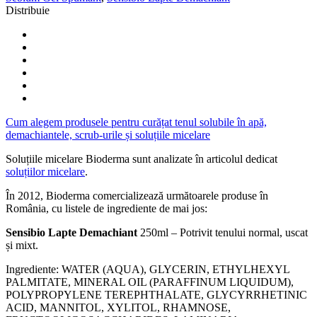
Distribuie
Cum alegem produsele pentru curățat tenul solubile în apă,
demachiantele, scrub-urile și soluțiile micelare
Soluțiile micelare Bioderma sunt analizate în articolul dedicat
soluțiilor micelare
.
În 2012, Bioderma comercializează următoarele produse în
România, cu listele de ingrediente de mai jos:
Sensibio Lapte Demachiant
250ml – Potrivit tenului normal, uscat
și mixt.
Ingrediente: WATER (AQUA), GLYCERIN, ETHYLHEXYL
PALMITATE, MINERAL OIL (PARAFFINUM LIQUIDUM),
POLYPROPYLENE TEREPHTHALATE, GLYCYRRHETINIC
ACID, MANNITOL, XYLITOL, RHAMNOSE,