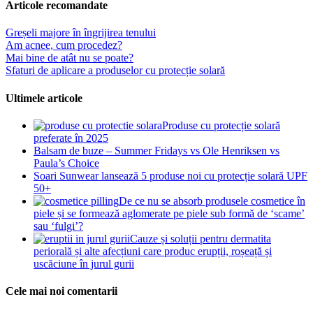
Articole recomandate
Greșeli majore în îngrijirea tenului
Am acnee, cum procedez?
Mai bine de atât nu se poate?
Sfaturi de aplicare a produselor cu protecție solară
Ultimele articole
Produse cu protecție solară
preferate în 2025
Balsam de buze – Summer Fridays vs Ole Henriksen vs
Paula’s Choice
Soari Sunwear lansează 5 produse noi cu protecție solară UPF
50+
De ce nu se absorb produsele cosmetice în
piele și se formează aglomerate pe piele sub formă de ‘scame’
sau ‘fulgi’?
Cauze și soluții pentru dermatita
periorală și alte afecțiuni care produc erupții, roșeață și
uscăciune în jurul gurii
Cele mai noi comentarii