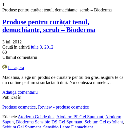
1
Produse pentru curățat tenul, demachiante, scrub – Bioderma
Produse pentru curățat tenul,
demachiante, scrub – Bioderma
3 iul. 2012
Caută în arhivă
iulie
3
,
2012
63
Ultimul comentariu
Pasagera
Madalina, alege un produs de curatare pentru ten gras, asigura-te ca
nu contine parfum si surfactanti duri. Nu conteaza numele…
Adaugă comentariu
Publicat în
Produse cosmetice
,
Review - produse cosmetice
Etichete
Atoderm Gel de dus
,
Atoderm PP Gel Spumant
,
Atoderm
Sapun
,
Bioderma Sensibio DS Gel Spumant
,
Sebium Gel exfoliant
,
Sebium Gel Spumant
,
Sensibio Lapte Demachiant