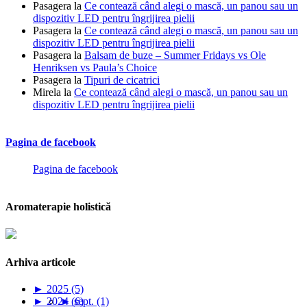
Pasagera
la
Ce contează când alegi o mască, un panou sau un
dispozitiv LED pentru îngrijirea pielii
Pasagera
la
Ce contează când alegi o mască, un panou sau un
dispozitiv LED pentru îngrijirea pielii
Pasagera
la
Balsam de buze – Summer Fridays vs Ole
Henriksen vs Paula’s Choice
Pasagera
la
Tipuri de cicatrici
Mirela
la
Ce contează când alegi o mască, un panou sau un
dispozitiv LED pentru îngrijirea pielii
Pagina de facebook
Pagina de facebook
Aromaterapie holistică
Arhiva articole
►
2025 (5)
►
2024 (6)
►
sept. (1)