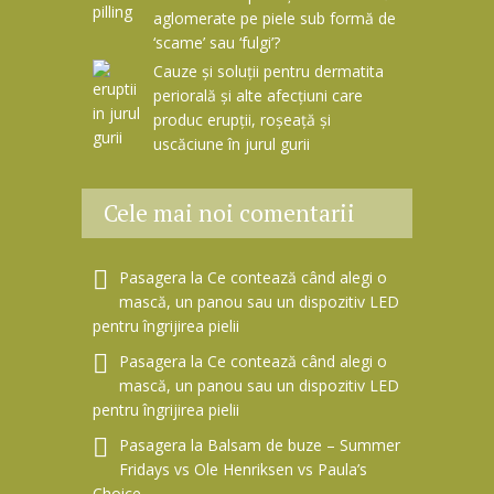
aglomerate pe piele sub formă de
‘scame’ sau ‘fulgi’?
Cauze și soluții pentru dermatita
periorală și alte afecțiuni care
produc erupții, roșeață și
uscăciune în jurul gurii
Cele mai noi comentarii
Pasagera
la
Ce contează când alegi o
mască, un panou sau un dispozitiv LED
pentru îngrijirea pielii
Pasagera
la
Ce contează când alegi o
mască, un panou sau un dispozitiv LED
pentru îngrijirea pielii
Pasagera
la
Balsam de buze – Summer
Fridays vs Ole Henriksen vs Paula’s
Choice