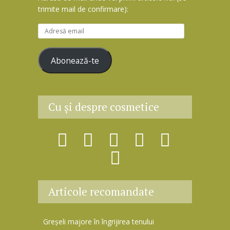
trimite mail de confirmare):
A
d
r
Abonează-te
e
s
ă
e
Cu şi despre cosmetice
m
a
i
l
Articole recomandate
Greșeli majore în îngrijirea tenului