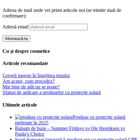
Adresa de mail unde vei primi articole noi (se trimite mail de
confirmare):
Adresă email
Abonează-te
Cu şi despre cosmetice
Articole recomandate
Greșeli majore în îngrijirea tenului
Am acnee, cum procedez?
Mai bine de atât nu se poate?
Sfaturi de aplicare a produselor cu protecție solară
Ultimele articole
Produse cu protecție solară
preferate în 2025
Balsam de buze – Summer Fridays vs Ole Henriksen vs
Paula’s Choice
Soari Sunwear lansează 5 produse noi cu protecție solară UPF