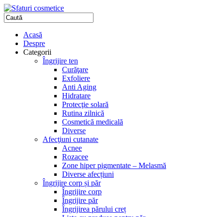
Acasă
Despre
Categorii
Îngrijire ten
Curăţare
Exfoliere
Anti Aging
Hidratare
Protecţie solară
Rutina zilnică
Cosmetică medicală
Diverse
Afecţiuni cutanate
Acnee
Rozacee
Zone hiper pigmentate – Melasmă
Diverse afecțiuni
Îngrijire corp și păr
Îngrijire corp
Îngrijire păr
Îngrijirea părului creț