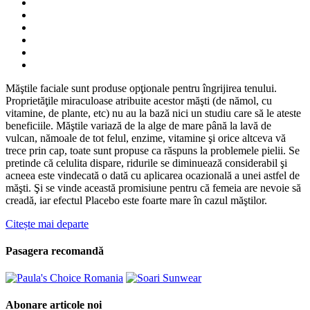
Măştile faciale sunt produse opţionale pentru îngrijirea tenului.
Proprietăţile miraculoase atribuite acestor măşti (de nămol, cu
vitamine, de plante, etc) nu au la bază nici un studiu care să le ateste
beneficiile. Măştile variază de la alge de mare până la lavă de
vulcan, nămoale de tot felul, enzime, vitamine şi orice altceva vă
trece prin cap, toate sunt propuse ca răspuns la problemele pielii. Se
pretinde că celulita dispare, ridurile se diminuează considerabil şi
acneea este vindecată o dată cu aplicarea ocazională a unei astfel de
măşti. Şi se vinde această promisiune pentru că femeia are nevoie să
creadă, iar efectul Placebo este foarte mare în cazul măştilor.
Citește mai departe
Pasagera recomandă
Abonare articole noi