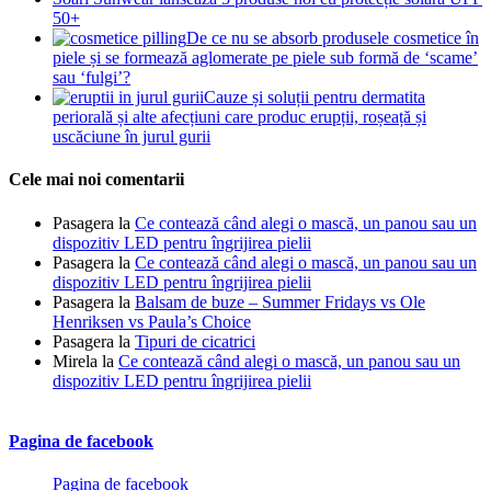
50+
De ce nu se absorb produsele cosmetice în
piele și se formează aglomerate pe piele sub formă de ‘scame’
sau ‘fulgi’?
Cauze și soluții pentru dermatita
periorală și alte afecțiuni care produc erupții, roșeață și
uscăciune în jurul gurii
Cele mai noi comentarii
Pasagera
la
Ce contează când alegi o mască, un panou sau un
dispozitiv LED pentru îngrijirea pielii
Pasagera
la
Ce contează când alegi o mască, un panou sau un
dispozitiv LED pentru îngrijirea pielii
Pasagera
la
Balsam de buze – Summer Fridays vs Ole
Henriksen vs Paula’s Choice
Pasagera
la
Tipuri de cicatrici
Mirela
la
Ce contează când alegi o mască, un panou sau un
dispozitiv LED pentru îngrijirea pielii
Pagina de facebook
Pagina de facebook