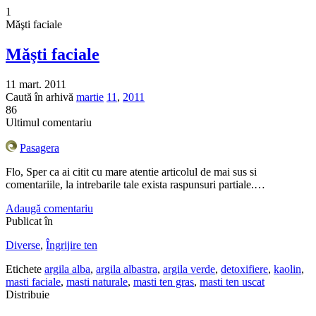
1
Măşti faciale
Măşti faciale
11 mart. 2011
Caută în arhivă
martie
11
,
2011
86
Ultimul comentariu
Pasagera
Flo, Sper ca ai citit cu mare atentie articolul de mai sus si
comentariile, la intrebarile tale exista raspunsuri partiale.…
Adaugă comentariu
Publicat în
Diverse
,
Îngrijire ten
Etichete
argila alba
,
argila albastra
,
argila verde
,
detoxifiere
,
kaolin
,
masti faciale
,
masti naturale
,
masti ten gras
,
masti ten uscat
Distribuie