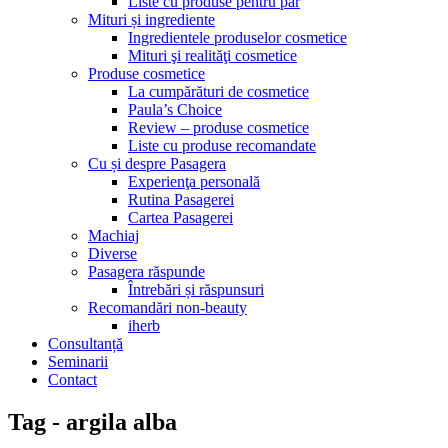
Liste cu produse pentru păr
Mituri și ingrediente
Ingredientele produselor cosmetice
Mituri şi realităţi cosmetice
Produse cosmetice
La cumpărături de cosmetice
Paula’s Choice
Review – produse cosmetice
Liste cu produse recomandate
Cu și despre Pasagera
Experienţa personală
Rutina Pasagerei
Cartea Pasagerei
Machiaj
Diverse
Pasagera răspunde
Întrebări și răspunsuri
Recomandări non-beauty
iherb
Consultanță
Seminarii
Contact
Tag - argila alba