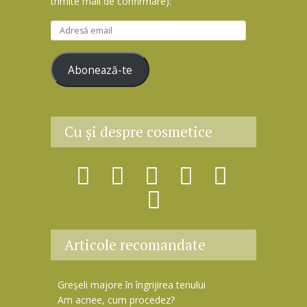
trimite mail de confirmare):
A
d
r
Abonează-te
e
s
ă
e
Cu şi despre cosmetice
m
a
i
l
Articole recomandate
Greșeli majore în îngrijirea tenului
Am acnee, cum procedez?