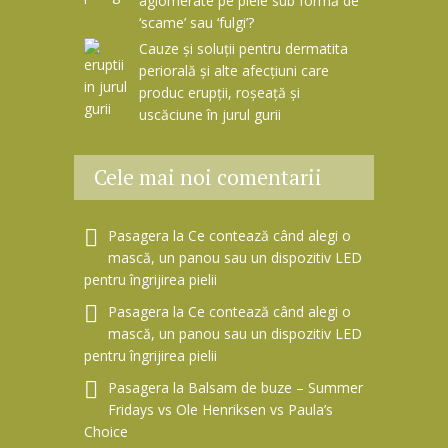
aglomerate pe piele sub formă de
‘scame’ sau ‘fulgi’?
Cauze și soluții pentru dermatita
periorală și alte afecțiuni care
produc erupții, roșeață și
uscăciune în jurul gurii
Cele mai noi comentarii
Pasagera
la
Ce contează când alegi o
mască, un panou sau un dispozitiv LED
pentru îngrijirea pielii
Pasagera
la
Ce contează când alegi o
mască, un panou sau un dispozitiv LED
pentru îngrijirea pielii
Pasagera
la
Balsam de buze – Summer
Fridays vs Ole Henriksen vs Paula’s
Choice