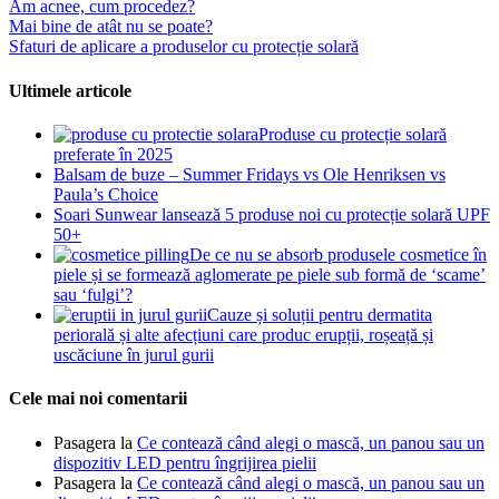
Am acnee, cum procedez?
Mai bine de atât nu se poate?
Sfaturi de aplicare a produselor cu protecție solară
Ultimele articole
Produse cu protecție solară
preferate în 2025
Balsam de buze – Summer Fridays vs Ole Henriksen vs
Paula’s Choice
Soari Sunwear lansează 5 produse noi cu protecție solară UPF
50+
De ce nu se absorb produsele cosmetice în
piele și se formează aglomerate pe piele sub formă de ‘scame’
sau ‘fulgi’?
Cauze și soluții pentru dermatita
periorală și alte afecțiuni care produc erupții, roșeață și
uscăciune în jurul gurii
Cele mai noi comentarii
Pasagera
la
Ce contează când alegi o mască, un panou sau un
dispozitiv LED pentru îngrijirea pielii
Pasagera
la
Ce contează când alegi o mască, un panou sau un