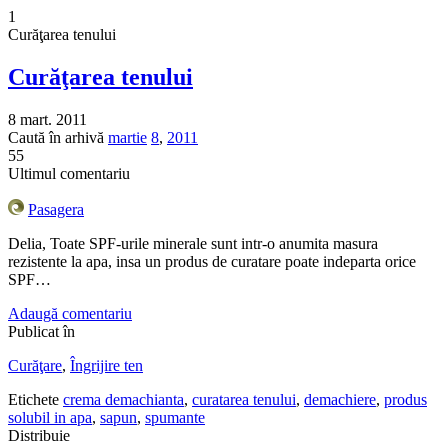
1
Curăţarea tenului
Curăţarea tenului
8 mart. 2011
Caută în arhivă
martie
8
,
2011
55
Ultimul comentariu
Pasagera
Delia, Toate SPF-urile minerale sunt intr-o anumita masura
rezistente la apa, insa un produs de curatare poate indeparta orice
SPF…
Adaugă comentariu
Publicat în
Curăţare
,
Îngrijire ten
Etichete
crema demachianta
,
curatarea tenului
,
demachiere
,
produs
solubil in apa
,
sapun
,
spumante
Distribuie