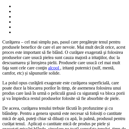
Curăţarea – cel mai simplu pas, pasul care pregăteşte tenul pentru
produsele benefice de care el are nevoie. Mai mult decât orice, acest
proces este important să fie blând. O curăţare exagerată şi folosirea
produselor care usucă pielea sunt cauza majoră a iritaţiilor, duc la
descuamarea şi înroşirea pielii. Produsele care usucă cel mai mult
faţa sunt cele care conţin
alcool
, iritanți puternici (sulf, mentă,
camfor, etc) și săpunurile solide.
La polul opus curăţării exagerate este curăţarea superficială, care
poate duce la blocarea porilor în timp, de asemenea folosirea unui
produs care lasă în urmă o peliculă grasă cu siguranţă va bloca porii
şi va împiedica restul produselor folosite să fie absorbite de piele.
De aceea, curăţarea tenului trebuie făcută în profunzime şi cu
blândeţe. Pentru a genera spumă este necesar să folosiți o cantitate
mică de apă, puteți chiar să diluați cu apă, în palmă, produsul pentru
curățat tenul. Aplicați o cantitate mică de produs pe piele și
executați mișcări blânde, circulare pe toată suprafața tenului, timp de