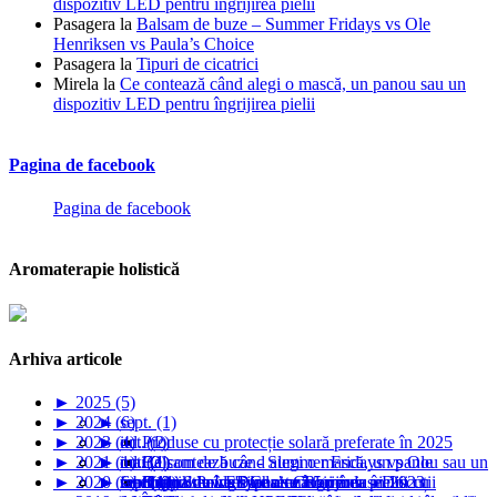
dispozitiv LED pentru îngrijirea pielii
Pasagera
la
Balsam de buze – Summer Fridays vs Ole
Henriksen vs Paula’s Choice
Pasagera
la
Tipuri de cicatrici
Mirela
la
Ce contează când alegi o mască, un panou sau un
dispozitiv LED pentru îngrijirea pielii
Pagina de facebook
Pagina de facebook
Aromaterapie holistică
Arhiva articole
►
2025 (5)
►
2024 (6)
►
sept. (1)
►
2023 (4)
►
►
iul. (1)
oct. (2)
Produse cu protecție solară preferate în 2025
►
2021 (1)
►
►
►
mai (1)
iul. (2)
oct. (1)
Balsam de buze - Summer Fridays vs Ole
Ce contează când alegi o mască, un panou sau un
►
2020 (6)
►
►
►
►
feb. (1)
mart. (1)
sept. (2)
ian. (1)
Henriksen vs Paula’s Choice
Soari Sunwear lansează 5 produse noi cu
dispozitiv LED pentru îngrijirea pielii
Grupul Paula's Choice România - Discuții
Rutina de îngrijire a tenului meu în 2023