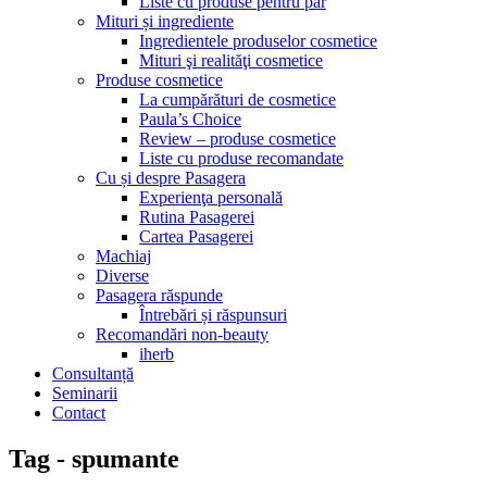
Liste cu produse pentru păr
Mituri și ingrediente
Ingredientele produselor cosmetice
Mituri şi realităţi cosmetice
Produse cosmetice
La cumpărături de cosmetice
Paula’s Choice
Review – produse cosmetice
Liste cu produse recomandate
Cu și despre Pasagera
Experienţa personală
Rutina Pasagerei
Cartea Pasagerei
Machiaj
Diverse
Pasagera răspunde
Întrebări și răspunsuri
Recomandări non-beauty
iherb
Consultanță
Seminarii
Contact
Tag - spumante