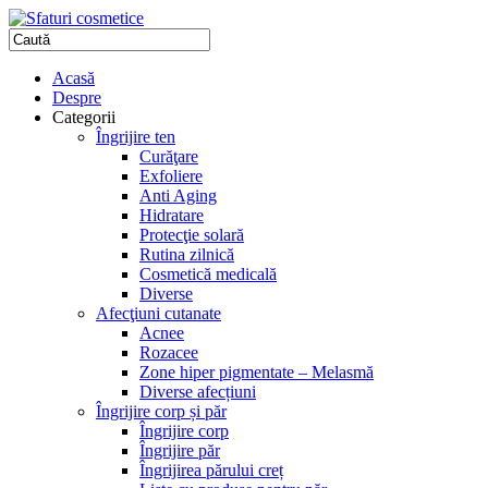
Acasă
Despre
Categorii
Îngrijire ten
Curăţare
Exfoliere
Anti Aging
Hidratare
Protecţie solară
Rutina zilnică
Cosmetică medicală
Diverse
Afecţiuni cutanate
Acnee
Rozacee
Zone hiper pigmentate – Melasmă
Diverse afecțiuni
Îngrijire corp și păr
Îngrijire corp
Îngrijire păr
Îngrijirea părului creț