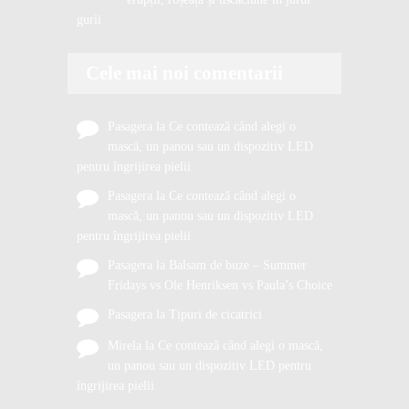
gurii
Cele mai noi comentarii
Pasagera
la
Ce contează când alegi o
mască, un panou sau un dispozitiv LED
pentru îngrijirea pielii
Pasagera
la
Ce contează când alegi o
mască, un panou sau un dispozitiv LED
pentru îngrijirea pielii
Pasagera
la
Balsam de buze – Summer
Fridays vs Ole Henriksen vs Paula’s Choice
Pasagera
la
Tipuri de cicatrici
Mirela
la
Ce contează când alegi o mască,
un panou sau un dispozitiv LED pentru
îngrijirea pielii