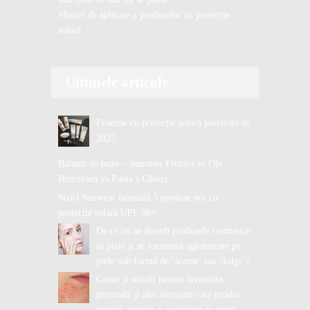
Sfaturi de aplicare a produselor cu protecție
solară
Ultimele articole
Produse cu protecție solară preferate în
2025
Balsam de buze – Summer Fridays vs Ole
Henriksen vs Paula’s Choice
Soari Sunwear lansează 5 produse noi cu
protecție solară UPF 50+
De ce nu se absorb produsele cosmetice
în piele și se formează aglomerate pe
piele sub formă de ‘scame’ sau ‘fulgi’?
Cauze și soluții pentru dermatita
periorală și alte afecțiuni care produc
erupții, roșeață și uscăciune în jurul