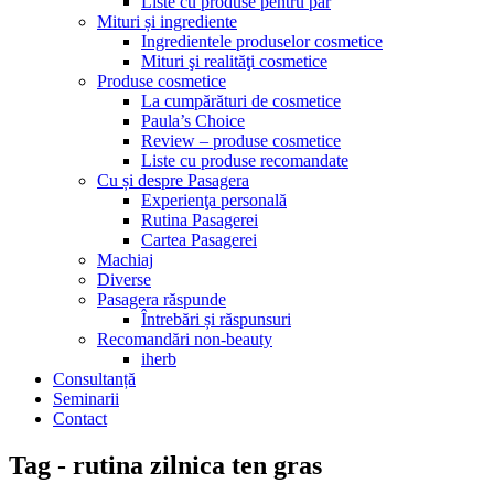
Liste cu produse pentru păr
Mituri și ingrediente
Ingredientele produselor cosmetice
Mituri şi realităţi cosmetice
Produse cosmetice
La cumpărături de cosmetice
Paula’s Choice
Review – produse cosmetice
Liste cu produse recomandate
Cu și despre Pasagera
Experienţa personală
Rutina Pasagerei
Cartea Pasagerei
Machiaj
Diverse
Pasagera răspunde
Întrebări și răspunsuri
Recomandări non-beauty
iherb
Consultanță
Seminarii
Contact
Tag - rutina zilnica ten gras