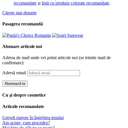
recomandate
şi
listă cu produse colorate recomandate
.
Citește mai departe
Pasagera recomandă
Abonare articole noi
Adresa de mail unde vei primi articole noi (se trimite mail de
confirmare):
Adresă email
Abonează-te
Cu şi despre cosmetice
Articole recomandate
Greșeli majore în îngrijirea tenului
Am acnee, cum procedez?
Mai bine de atât nu se poate?