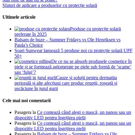
Sfaturi de aplicare a produselor cu protecție solară
Ultimele articole
Produse cu protecție solară
preferate în 2025
Balsam de buze – Summer Fridays vs Ole Henriksen vs
Paula’s Choice
Soari Sunwear lansează 5 produse noi cu protecție solară UPF
50+
De ce nu se absorb produsele cosmetice în
piele și se formează aglomerate pe piele sub formă de ‘scame’
sau ‘fulgi’?
Cauze și soluții pentru dermatita
periorală și alte afecțiuni care produc erupții, roșeață și
uscăciune în jurul gurii
Cele mai noi comentarii
Pasagera
la
Ce contează când alegi o mască, un panou sau un
dispozitiv LED pentru îngrijirea pielii
Pasagera
la
Ce contează când alegi o mască, un panou sau un
dispozitiv LED pentru îngrijirea pielii
Pasagera
la
Balsam de buze – Summer Fridays vs Ole