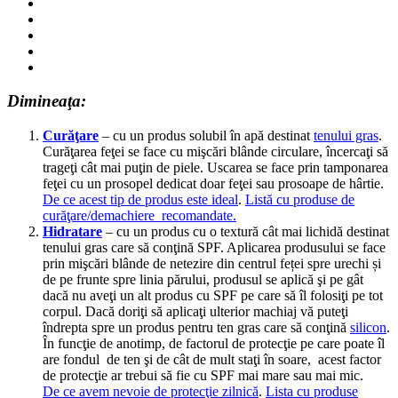
Dimineaţa:
Curăţare
– cu un produs solubil în apă destinat
tenului gras
.
Curăţarea feţei se face cu mişcări blânde circulare, încercaţi să
trageţi cât mai puţin de piele. Uscarea se face prin tamponarea
feţei cu un prosopel dedicat doar feţei sau prosoape de hârtie.
De ce acest tip de produs este ideal
.
Listă cu produse de
curăţare/demachiere recomandate.
Hidratare
– cu un produs cu o textură cât mai lichidă destinat
tenului gras care să conţină SPF. Aplicarea produsului se face
prin mişcări blânde de netezire din centrul feței spre urechi și
de pe frunte spre linia părului, produsul se aplică şi pe gât
dacă nu aveţi un alt produs cu SPF pe care să îl folosiţi pe tot
corpul. Dacă doriţi să aplicaţi ulterior machiaj vă puteţi
îndrepta spre un produs pentru ten gras care să conţină
silicon
.
În funcţie de anotimp, de factorul de protecţie pe care poate îl
are fondul de ten şi de cât de mult staţi în soare, acest factor
de protecţie ar trebui să fie cu SPF mai mare sau mai mic.
De ce avem nevoie de protecţie zilnică
.
Lista cu produse