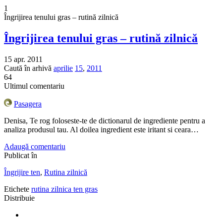
1
Îngrijirea tenului gras – rutină zilnică
Îngrijirea tenului gras – rutină zilnică
15 apr. 2011
Caută în arhivă
aprilie
15
,
2011
64
Ultimul comentariu
Pasagera
Denisa, Te rog foloseste-te de dictionarul de ingrediente pentru a
analiza produsul tau. Al doilea ingredient este iritant si ceara…
Adaugă comentariu
Publicat în
Îngrijire ten
,
Rutina zilnică
Etichete
rutina zilnica ten gras
Distribuie