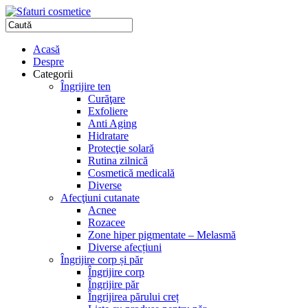
Acasă
Despre
Categorii
Îngrijire ten
Curăţare
Exfoliere
Anti Aging
Hidratare
Protecţie solară
Rutina zilnică
Cosmetică medicală
Diverse
Afecţiuni cutanate
Acnee
Rozacee
Zone hiper pigmentate – Melasmă
Diverse afecțiuni
Îngrijire corp și păr
Îngrijire corp
Îngrijire păr
Îngrijirea părului creț