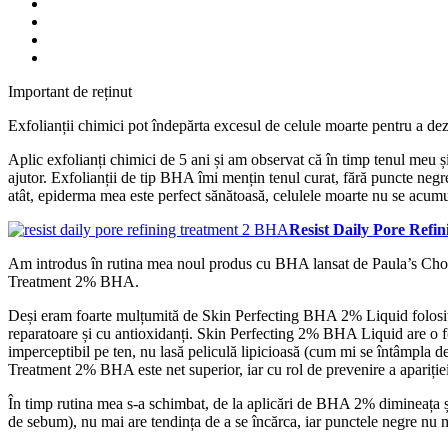
Important de reținut
Exfolianții chimici pot îndepărta excesul de celule moarte pentru a dez
Aplic exfolianți chimici de 5 ani și am observat că în timp tenul meu și
ajutor. Exfolianții de tip BHA îmi mențin tenul curat, fără puncte negr
atât, epiderma mea este perfect sănătoasă, celulele moarte nu se acumul
Resist Daily Pore Ref
Am introdus în rutina mea noul produs cu BHA lansat de Paula’s Cho
Treatment 2% BHA.
Deși eram foarte mulțumită de Skin Perfecting BHA 2% Liquid folosit î
reparatoare și cu antioxidanți. Skin Perfecting 2% BHA Liquid are o f
imperceptibil pe ten, nu lasă peliculă lipicioasă (cum mi se întâmpla
Treatment 2% BHA este net superior, iar cu rol de prevenire a apariție
În timp rutina mea s-a schimbat, de la aplicări de BHA 2% dimineața și
de sebum), nu mai are tendința de a se încărca, iar punctele negre nu