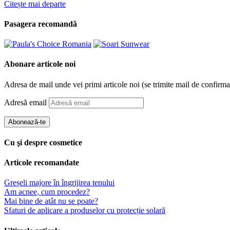
Citește mai departe
Pasagera recomandă
Abonare articole noi
Adresa de mail unde vei primi articole noi (se trimite mail de confirma
Adresă email
Abonează-te
Cu şi despre cosmetice
Articole recomandate
Greșeli majore în îngrijirea tenului
Am acnee, cum procedez?
Mai bine de atât nu se poate?
Sfaturi de aplicare a produselor cu protecție solară