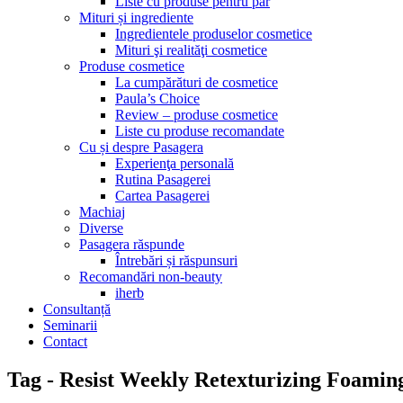
Liste cu produse pentru păr
Mituri și ingrediente
Ingredientele produselor cosmetice
Mituri şi realităţi cosmetice
Produse cosmetice
La cumpărături de cosmetice
Paula’s Choice
Review – produse cosmetice
Liste cu produse recomandate
Cu și despre Pasagera
Experienţa personală
Rutina Pasagerei
Cartea Pasagerei
Machiaj
Diverse
Pasagera răspunde
Întrebări și răspunsuri
Recomandări non-beauty
iherb
Consultanță
Seminarii
Contact
Tag - Resist Weekly Retexturizing Foam