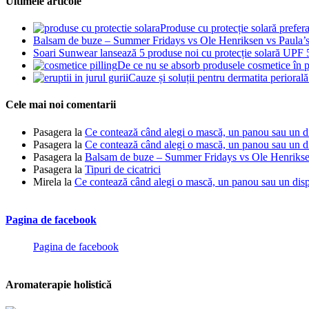
Ultimele articole
Produse cu protecție solară prefer
Balsam de buze – Summer Fridays vs Ole Henriksen vs Paula’
Soari Sunwear lansează 5 produse noi cu protecție solară UPF
De ce nu se absorb produsele cosmetice în p
Cauze și soluții pentru dermatita periorală 
Cele mai noi comentarii
Pasagera
la
Ce contează când alegi o mască, un panou sau un dis
Pasagera
la
Ce contează când alegi o mască, un panou sau un dis
Pasagera
la
Balsam de buze – Summer Fridays vs Ole Henrikse
Pasagera
la
Tipuri de cicatrici
Mirela
la
Ce contează când alegi o mască, un panou sau un dispo
Pagina de facebook
Pagina de facebook
Aromaterapie holistică