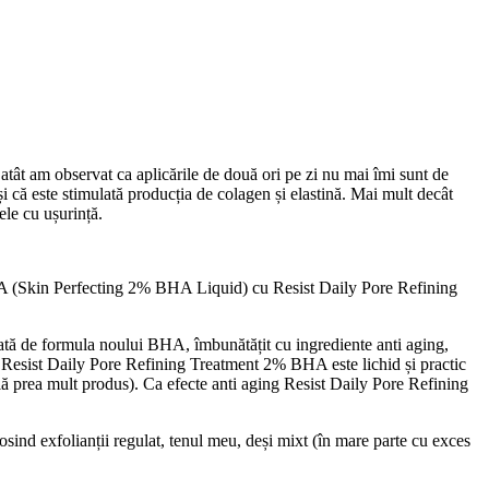
t atât am observat ca aplicările de două ori pe zi nu mai îmi sunt de
i că este stimulată producția de colagen și elastină. Mai mult decât
ele cu ușurință.
HA (Skin Perfecting 2% BHA Liquid) cu Resist Daily Pore Refining
ată de formula noului BHA, îmbunătățit cu ingrediente anti aging,
, Resist Daily Pore Refining Treatment 2% BHA este lichid și practic
ă prea mult produs). Ca efecte anti aging Resist Daily Pore Refining
ind exfolianții regulat, tenul meu, deși mixt (în mare parte cu exces