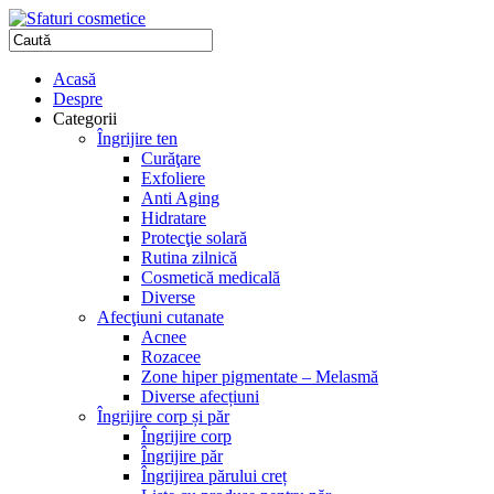
Acasă
Despre
Categorii
Îngrijire ten
Curăţare
Exfoliere
Anti Aging
Hidratare
Protecţie solară
Rutina zilnică
Cosmetică medicală
Diverse
Afecţiuni cutanate
Acnee
Rozacee
Zone hiper pigmentate – Melasmă
Diverse afecțiuni
Îngrijire corp și păr
Îngrijire corp
Îngrijire păr
Îngrijirea părului creț