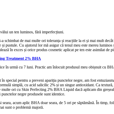
vălui un ten luminos, fără imperfecțiuni.
-a schimbat de mai multe ori toleranța și reacțiile la ei și mai mult decâ
e și pustule. Cu ajutorul lor mă asigur că tenul meu este mereu luminos ș
ează în exces și orice produs cosmetic aplicat pe ten este asimilat de pi
ining Treatment 2% BHA
ice în urmă cu 7 luni. Practic am înlocuit produsul meu obișnuit cu B
n special pentru a preveni apariția punctelor negre, am fost entuziasm
ormulă simplă, cu acid salicilic 2% și un singur antioxidant. Ca textură
 de multe ori cu Skin Perfecting 2% BHA Liquid dacă aplicam din greșeal
i punctelor negre produsele sunt identice.
 seara, acum aplic BHA doar seara, de 5 ori pe săptămână. În timp, folos
 mai sunt o problemă majoră.