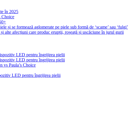
ate în 2025
s Choice
 50+
iele și se formează aglomerate pe piele sub formă de ‘scame’ sau ‘fulgi
și alte afecțiuni care produc erupții, roșeață și uscăciune în jurul gurii
pozitiv LED pentru îngrijirea pielii
pozitiv LED pentru îngrijirea pielii
n vs Paula’s Choice
zitiv LED pentru îngrijirea pielii