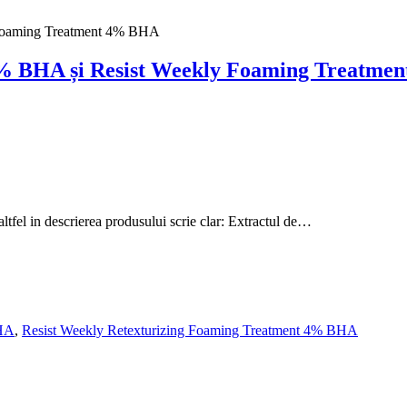
y Foaming Treatment 4% BHA
t 2% BHA și Resist Weekly Foaming Treatm
ltfel in descrierea produsului scrie clar: Extractul de…
BHA
,
Resist Weekly Retexturizing Foaming Treatment 4% BHA