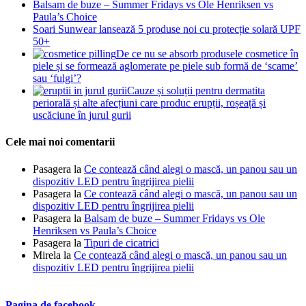
Balsam de buze – Summer Fridays vs Ole Henriksen vs
Paula’s Choice
Soari Sunwear lansează 5 produse noi cu protecție solară UPF
50+
De ce nu se absorb produsele cosmetice în
piele și se formează aglomerate pe piele sub formă de ‘scame’
sau ‘fulgi’?
Cauze și soluții pentru dermatita
periorală și alte afecțiuni care produc erupții, roșeață și
uscăciune în jurul gurii
Cele mai noi comentarii
Pasagera
la
Ce contează când alegi o mască, un panou sau un
dispozitiv LED pentru îngrijirea pielii
Pasagera
la
Ce contează când alegi o mască, un panou sau un
dispozitiv LED pentru îngrijirea pielii
Pasagera
la
Balsam de buze – Summer Fridays vs Ole
Henriksen vs Paula’s Choice
Pasagera
la
Tipuri de cicatrici
Mirela
la
Ce contează când alegi o mască, un panou sau un
dispozitiv LED pentru îngrijirea pielii
Pagina de facebook