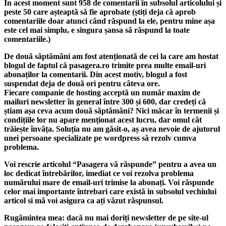
În acest moment sunt 958 de comentarii în subsolul articolului și
peste 50 care așteaptă să fie aprobate (știți deja că aprob
comentariile doar atunci când răspund la ele, pentru mine așa
este cel mai simplu, e singura șansa să răspund la toate
comentariile.)
De două săptămâni am fost atenționată de cei la care am hostat
blogul de faptul că pasagera.ro trimite prea multe email-uri
abonaților la comentarii. Din acest motiv, blogul a fost
suspendat deja de două ori pentru câteva ore.
Fiecare companie de hosting acceptă un număr maxim de
mailuri newsletter în general între 300 și 600, dar credeți că
știam așa ceva acum două săptămâni? Nici măcar în termenii și
condițiile lor nu apare menționat acest lucru, dar omul cât
trăiește învăța. Soluția nu am găsit-o, aș avea nevoie de ajutorul
unei persoane specializate pe wordpress să rezolv cumva
problema.
Voi rescrie articolul “Pasagera vă răspunde” pentru a avea un
loc dedicat întrebărilor, imediat ce voi rezolva problema
numărului mare de email-uri trimise la abonați. Voi răspunde
celor mai importante întrebari care există in subsolul vechiului
articol si mă voi asigura ca ați văzut răspunsul.
Rugămintea mea: dacă nu mai doriți newsletter de pe site-ul