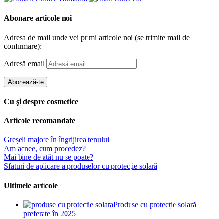
Abonare articole noi
Adresa de mail unde vei primi articole noi (se trimite mail de
confirmare):
Adresă email
Abonează-te
Cu şi despre cosmetice
Articole recomandate
Greșeli majore în îngrijirea tenului
Am acnee, cum procedez?
Mai bine de atât nu se poate?
Sfaturi de aplicare a produselor cu protecție solară
Ultimele articole
Produse cu protecție solară
preferate în 2025