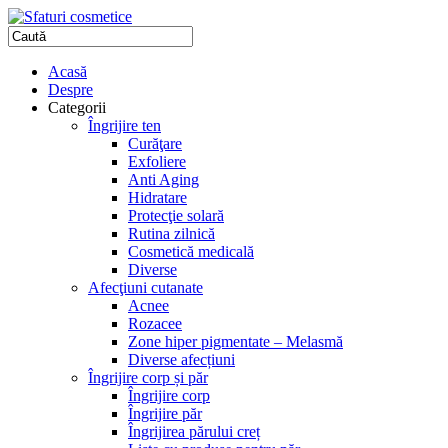
Acasă
Despre
Categorii
Îngrijire ten
Curăţare
Exfoliere
Anti Aging
Hidratare
Protecţie solară
Rutina zilnică
Cosmetică medicală
Diverse
Afecţiuni cutanate
Acnee
Rozacee
Zone hiper pigmentate – Melasmă
Diverse afecțiuni
Îngrijire corp și păr
Îngrijire corp
Îngrijire păr
Îngrijirea părului creț