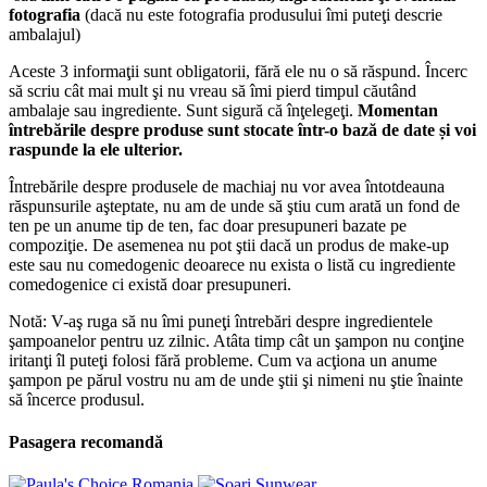
fotografia
(dacă nu este fotografia produsului îmi puteţi descrie
ambalajul)
Aceste 3 informaţii sunt obligatorii, fără ele nu o să răspund. Încerc
să scriu cât mai mult şi nu vreau să îmi pierd timpul căutând
ambalaje sau ingrediente. Sunt sigură că înţelegeţi.
Momentan
întrebările despre produse sunt stocate într-o bază de date și voi
raspunde la ele ulterior.
Întrebările despre produsele de machiaj nu vor avea întotdeauna
răspunsurile aşteptate, nu am de unde să ştiu cum arată un fond de
ten pe un anume tip de ten, fac doar presupuneri bazate pe
compoziţie. De asemenea nu pot ştii dacă un produs de make-up
este sau nu comedogenic deoarece nu exista o listă cu ingrediente
comedogenice ci există doar presupuneri.
Notă: V-aş ruga să nu îmi puneţi întrebări despre ingredientele
şampoanelor pentru uz zilnic. Atâta timp cât un şampon nu conţine
iritanţi îl puteţi folosi fără probleme. Cum va acţiona un anume
şampon pe părul vostru nu am de unde ştii şi nimeni nu ştie înainte
să încerce produsul.
Pasagera recomandă