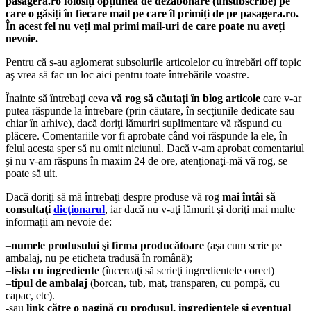
pasagera.ro folosiți opțiunea de dezabonare (unsubscribe) pe
care o găsiți în fiecare mail pe care îl primiți de pe pasagera.ro.
În acest fel nu veți mai primi mail-uri de care poate nu aveți
nevoie.
Pentru că s-au aglomerat subsolurile articolelor cu întrebări off topic
aş vrea să fac un loc aici pentru toate întrebările voastre.
Înainte să întrebaţi ceva
vă rog să căutaţi în blog articole
care v-ar
putea răspunde la întrebare (prin căutare, în secţiunile dedicate sau
chiar în arhive), dacă doriţi lămuriri suplimentare vă răspund cu
plăcere. Comentariile vor fi aprobate când voi răspunde la ele, în
felul acesta sper să nu omit niciunul. Dacă v-am aprobat comentariul
şi nu v-am răspuns în maxim 24 de ore, atenţionaţi-mă vă rog, se
poate să uit.
Dacă doriţi să mă întrebaţi despre produse vă rog
mai întâi să
consultaţi
dicţionarul
, iar dacă nu v-aţi lămurit şi doriţi mai multe
informaţii am nevoie de:
–
numele produsului şi firma producătoare
(aşa cum scrie pe
ambalaj, nu pe eticheta tradusă în română);
–
lista cu ingrediente
(încercaţi să scrieţi ingredientele corect)
–
tipul de ambalaj
(borcan, tub, mat, transparen, cu pompă, cu
capac, etc).
-sau
link către o pagină cu produsul, ingredientele şi eventual