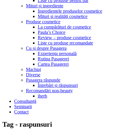
Liste cu produse pentru păr
Mituri și ingrediente
Ingredientele produselor cosmetice
Mituri şi realităţi cosmetice
Produse cosmetice
La cumpărături de cosmetice
Paula’s Choice
Review – produse cosmetice
Liste cu produse recomandate
Cu și despre Pasagera
Experienţa personală
Rutina Pasagerei
Cartea Pasagerei
Machiaj
Diverse
Pasagera răspunde
Întrebări și răspunsuri
Recomandări non-beauty
iherb
Consultanță
Seminarii
Contact
Tag - raspunsuri