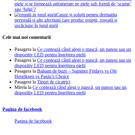
piele și se formează aglomerate pe piele sub formă de ‘scame’
sau ‘fulgi’?
Cauze și soluții pentru dermatita
periorală și alte afecțiuni care produc erupții, roșeață și
uscăciune în jurul gurii
Cele mai noi comentarii
Pasagera
la
Ce contează când alegi o mască, un panou sau un
dispozitiv LED pentru îngrijirea pielii
Pasagera
la
Ce contează când alegi o mască, un panou sau un
dispozitiv LED pentru îngrijirea pielii
Pasagera
la
Balsam de buze – Summer Fridays vs Ole
Henriksen vs Paula’s Choice
Pasagera
la
Tipuri de cicatrici
Mirela
la
Ce contează când alegi o mască, un panou sau un
dispozitiv LED pentru îngrijirea pielii
Pagina de facebook
Pagina de facebook