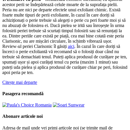
acestor perii se îndepărtează celule moarte de la suprafața pielii.
Peria nu are nici pe departe efectele unui exfoliant chimic. Există
foarte multe tipuri de perii exfoliante, în cazul în care doriți să
achiziționați o perie trebuie să alegeți o perie cu peri foarte moi și să
nu abuzați de folosirea ei. Dacă pielea se irită sau înroșește în urma
folosirii periei trebuie să scurtați timpul folosirii sau să renunțați la
ea. Dintre periile care există pe piață, cea mai bine cotată este peria
Clarisonic, nu are mișcări circulare, în schimb vibrează ușor.
Review-ul periei Clarisonic îl găsiți
aici
. În cazul în care doriți să
încerci o perie exfoliantă vă recomand să o folosiți doar când nu
trebuie să demachiati tenul. Puteți aplica produsul de curățare pe ten,
spumați ușor și apoi curățați tenul cu peria (maxim 1 minut) sau
puteți uda pielea și aplica produsul de curățare chiar pe peri, folosind
apoi peria pe ten.
Citește mai departe
Pasagera recomandă
Abonare articole noi
Adresa de mail unde vei primi articole noi (se trimite mail de