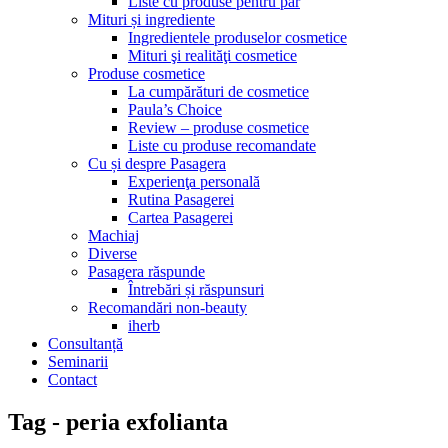
Liste cu produse pentru păr
Mituri și ingrediente
Ingredientele produselor cosmetice
Mituri şi realităţi cosmetice
Produse cosmetice
La cumpărături de cosmetice
Paula’s Choice
Review – produse cosmetice
Liste cu produse recomandate
Cu și despre Pasagera
Experienţa personală
Rutina Pasagerei
Cartea Pasagerei
Machiaj
Diverse
Pasagera răspunde
Întrebări și răspunsuri
Recomandări non-beauty
iherb
Consultanță
Seminarii
Contact
Tag - peria exfolianta