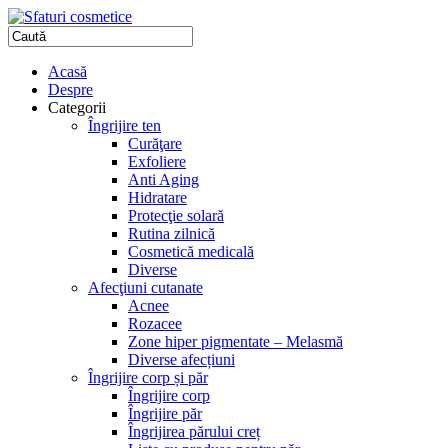
Acasă
Despre
Categorii
Îngrijire ten
Curăţare
Exfoliere
Anti Aging
Hidratare
Protecţie solară
Rutina zilnică
Cosmetică medicală
Diverse
Afecţiuni cutanate
Acnee
Rozacee
Zone hiper pigmentate – Melasmă
Diverse afecțiuni
Îngrijire corp și păr
Îngrijire corp
Îngrijire păr
Îngrijirea părului creț