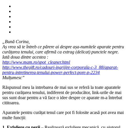
„Bună Corina,
Aș vrea să te întreb ce părere ai despre așa-numitele aparate pentru
curățarea tenului, care afirmă ca extrag (delicat) punctele negre.
Iată doua dintre acestea :
http://www.mqm.ro/spot_cleaner.html
http://www.thegift.ro/cadouri-ingrijire-corporala-c-3_88/aparat-
pentru-intretinerea-tenului-power-perfect-pore-p-2234
Mulțumesc”
Răspunsul meu la intrebarea de mai sus se referă la toate aparatele
pentru curățarea tenului, indiferent de producător, link-urile de mai
sus sunt doar pentru a vă face o idee despre ce aparate m-a întrebat
cititoarea.
Aparatele pentru curățat tenul care pot fi folosite acasă pot avea mai
multe funcții:
1. Exfoliere cu perii
– Realizează exfoliere mecanică, cu ajutorul