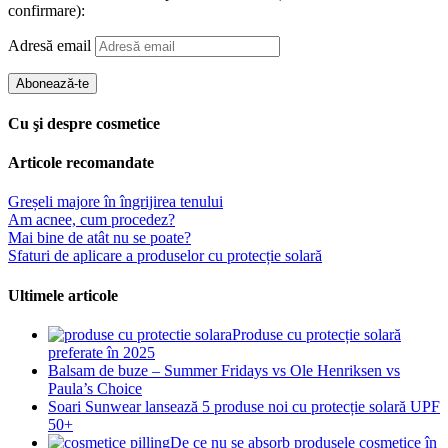
confirmare):
Adresă email
Abonează-te
Cu şi despre cosmetice
Articole recomandate
Greșeli majore în îngrijirea tenului
Am acnee, cum procedez?
Mai bine de atât nu se poate?
Sfaturi de aplicare a produselor cu protecție solară
Ultimele articole
Produse cu protecție solară
preferate în 2025
Balsam de buze – Summer Fridays vs Ole Henriksen vs
Paula’s Choice
Soari Sunwear lansează 5 produse noi cu protecție solară UPF
50+
De ce nu se absorb produsele cosmetice în