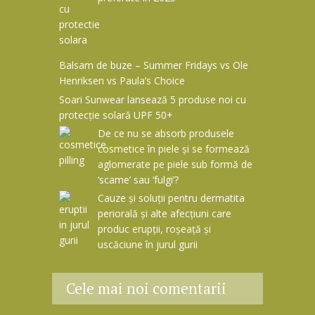
Balsam de buze – Summer Fridays vs Ole
Henriksen vs Paula’s Choice
Soari Sunwear lansează 5 produse noi cu
protecție solară UPF 50+
De ce nu se absorb produsele
cosmetice în piele și se formează
aglomerate pe piele sub formă de
‘scame’ sau ‘fulgi’?
Cauze și soluții pentru dermatita
periorală și alte afecțiuni care
produc erupții, roșeață și
uscăciune în jurul gurii
Cele mai noi comentarii