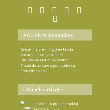
a
i
l
Articole recomandate
Greșeli majore în îngrijirea tenului
Am acnee, cum procedez?
Mai bine de atât nu se poate?
Sfaturi de aplicare a produselor cu
protecție solară
Ultimele articole
Produse cu protecție solară
preferate în 2025