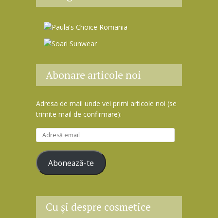
Abonare articole noi
Adresa de mail unde vei primi articole noi (se
trimite mail de confirmare):
A
d
r
Abonează-te
e
s
ă
e
Cu şi despre cosmetice
m