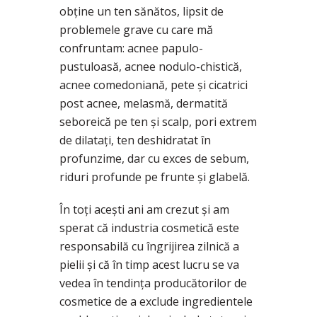
obţine un ten sănătos, lipsit de
problemele grave cu care mă
confruntam: acnee papulo-
pustuloasă, acnee nodulo-chistică,
acnee comedoniană, pete şi cicatrici
post acnee, melasmă, dermatită
seboreică pe ten și scalp, pori extrem
de dilatați, ten deshidratat în
profunzime, dar cu exces de sebum,
riduri profunde pe frunte şi glabelă.
În toţi aceşti ani am crezut şi am
sperat că industria cosmetică este
responsabilă cu îngrijirea zilnică a
pielii şi că în timp acest lucru se va
vedea în tendinţa producătorilor de
cosmetice de a exclude ingredientele