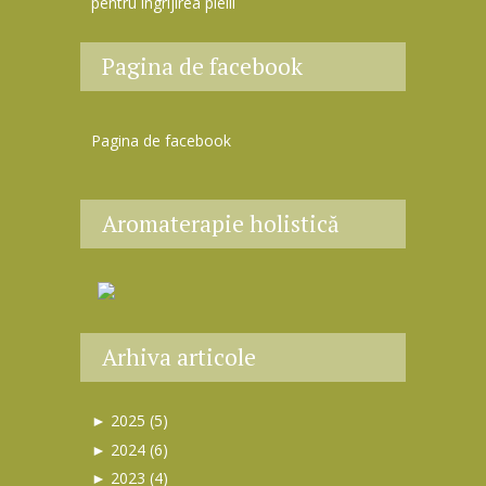
pentru îngrijirea pielii
Pagina de facebook
Pagina de facebook
Aromaterapie holistică
Arhiva articole
►
2025 (5)
►
sept. (1)
►
2024 (6)
Produse cu protecție solară
►
►
iul. (1)
oct. (2)
►
2023 (4)