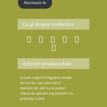
Abonează-te
e
s
ă
e
Cu şi despre cosmetice
m
a
i
l
Articole recomandate
Greșeli majore în îngrijirea tenului
Am acnee, cum procedez?
Mai bine de atât nu se poate?
Sfaturi de aplicare a produselor cu
protecție solară