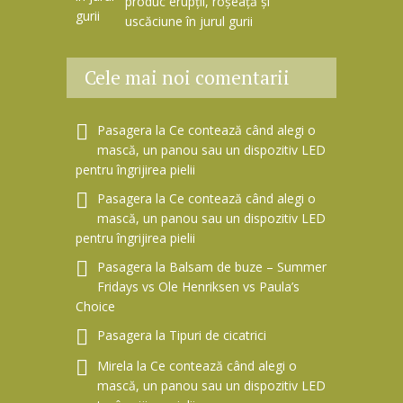
produc erupții, roșeață și
uscăciune în jurul gurii
Cele mai noi comentarii
Pasagera
la
Ce contează când alegi o
mască, un panou sau un dispozitiv LED
pentru îngrijirea pielii
Pasagera
la
Ce contează când alegi o
mască, un panou sau un dispozitiv LED
pentru îngrijirea pielii
Pasagera
la
Balsam de buze – Summer
Fridays vs Ole Henriksen vs Paula’s
Choice
Pasagera
la
Tipuri de cicatrici
Mirela
la
Ce contează când alegi o
mască, un panou sau un dispozitiv LED