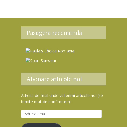
Pasagera recomandă
Abonare articole noi
Adresa de mail unde vei primi articole noi (se
trimite mail de confirmare):
A
d
r