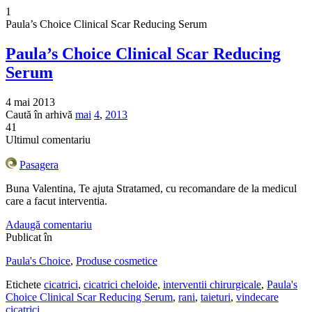
1
Paula’s Choice Clinical Scar Reducing Serum
Paula’s Choice Clinical Scar Reducing
Serum
4 mai 2013
Caută în arhivă
mai
4
,
2013
41
Ultimul comentariu
Pasagera
Buna Valentina, Te ajuta Stratamed, cu recomandare de la medicul
care a facut interventia.
Adaugă comentariu
Publicat în
Paula's Choice
,
Produse cosmetice
Etichete
cicatrici
,
cicatrici cheloide
,
interventii chirurgicale
,
Paula's
Choice Clinical Scar Reducing Serum
,
rani
,
taieturi
,
vindecare
cicatrici