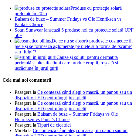
Produse cu protecție solară
preferate în 2025
Balsam de buze – Summer Fridays vs Ole Henriksen vs
Paula’s Choice
Soari Sunwear lansează 5 produse noi cu protecție solară UPF
50+
De ce nu se absorb produsele cosmetice în
piele și se formează aglomerate pe piele sub formă de ‘scame’
sau ‘fulgi’?
Cauze și soluții pentru dermatita
periorală și alte afecțiuni care produc erupții, roșeață și
uscăciune în jurul gurii
Cele mai noi comentarii
Pasagera
la
Ce contează când alegi o mască, un panou sau un
dispozitiv LED pentru îngrijirea pielii
Pasagera
la
Ce contează când alegi o mască, un panou sau un
dispozitiv LED pentru îngrijirea pielii
Pasagera
la
Balsam de buze – Summer Fridays vs Ole
Henriksen vs Paula’s Choice
Pasagera
la
Tipuri de cicatrici
Mirela
la
Ce contează când alegi o mască, un panou sau un
dispozitiv LED pentru îngrijirea pielii