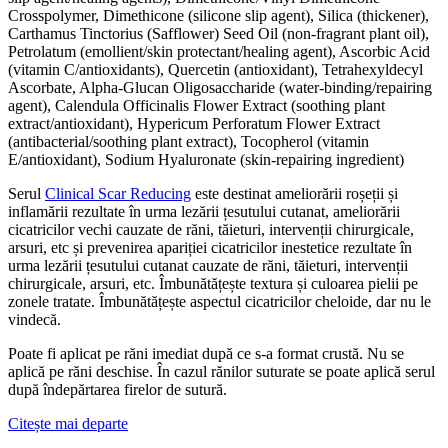
Crosspolymer, Dimethicone (silicone slip agent), Silica (thickener),
Carthamus Tinctorius (Safflower) Seed Oil (non-fragrant plant oil),
Petrolatum (emollient/skin protectant/healing agent), Ascorbic Acid
(vitamin C/antioxidants), Quercetin (antioxidant), Tetrahexyldecyl
Ascorbate, Alpha-Glucan Oligosaccharide (water-binding/repairing
agent), Calendula Officinalis Flower Extract (soothing plant
extract/antioxidant), Hypericum Perforatum Flower Extract
(antibacterial/soothing plant extract), Tocopherol (vitamin
E/antioxidant), Sodium Hyaluronate (skin-repairing ingredient)
Serul
Clinical Scar Reducing
este destinat ameliorării roșeții și
inflamării rezultate în urma lezării țesutului cutanat, ameliorării
cicatricilor vechi cauzate de răni, tăieturi, intervenții chirurgicale,
arsuri, etc și prevenirea apariției cicatricilor inestetice rezultate în
urma lezării țesutului cutanat cauzate de răni, tăieturi, intervenții
chirurgicale, arsuri, etc. Îmbunătățește textura și culoarea pielii pe
zonele tratate. Îmbunătățește aspectul cicatricilor cheloide, dar nu le
vindecă.
Poate fi aplicat pe răni imediat după ce s-a format crustă. Nu se
aplică pe răni deschise. În cazul rănilor suturate se poate aplică serul
după îndepărtarea firelor de sutură.
Citește mai departe