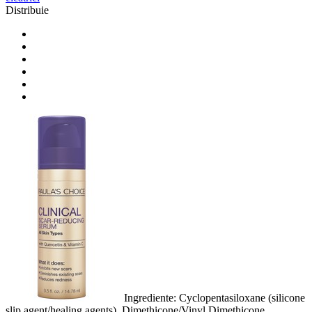
Distribuie
Ingrediente: Cyclopentasiloxane (silicone
slip agent/healing agents), Dimethicone/Vinyl Dimethicone