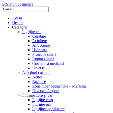
Acasă
Despre
Categorii
Îngrijire ten
Curăţare
Exfoliere
Anti Aging
Hidratare
Protecţie solară
Rutina zilnică
Cosmetică medicală
Diverse
Afecţiuni cutanate
Acnee
Rozacee
Zone hiper pigmentate – Melasmă
Diverse afecțiuni
Îngrijire corp și păr
Îngrijire corp
Îngrijire păr
Îngrijirea părului creț