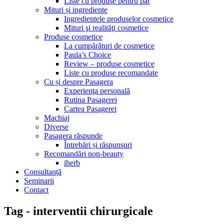
Liste cu produse pentru păr
Mituri și ingrediente
Ingredientele produselor cosmetice
Mituri şi realităţi cosmetice
Produse cosmetice
La cumpărături de cosmetice
Paula’s Choice
Review – produse cosmetice
Liste cu produse recomandate
Cu și despre Pasagera
Experienţa personală
Rutina Pasagerei
Cartea Pasagerei
Machiaj
Diverse
Pasagera răspunde
Întrebări și răspunsuri
Recomandări non-beauty
iherb
Consultanță
Seminarii
Contact
Tag - interventii chirurgicale