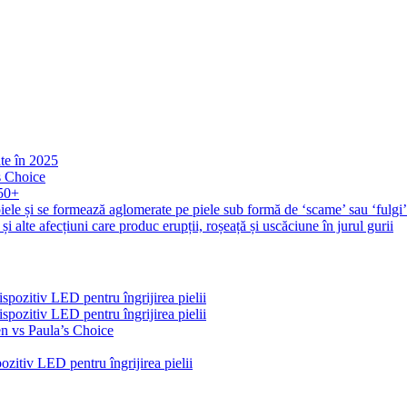
ate în 2025
s Choice
 50+
iele și se formează aglomerate pe piele sub formă de ‘scame’ sau ‘fulgi
și alte afecțiuni care produc erupții, roșeață și uscăciune în jurul gurii
pozitiv LED pentru îngrijirea pielii
pozitiv LED pentru îngrijirea pielii
n vs Paula’s Choice
zitiv LED pentru îngrijirea pielii