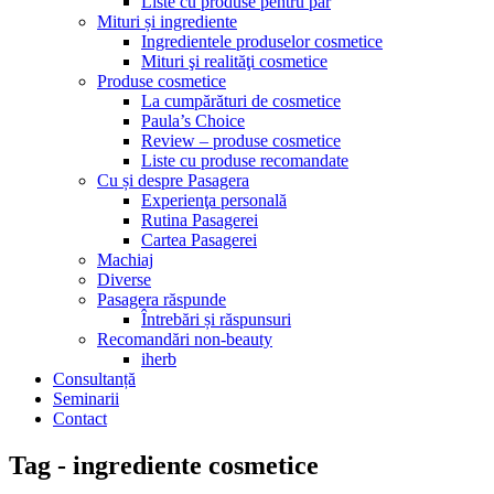
Liste cu produse pentru păr
Mituri și ingrediente
Ingredientele produselor cosmetice
Mituri şi realităţi cosmetice
Produse cosmetice
La cumpărături de cosmetice
Paula’s Choice
Review – produse cosmetice
Liste cu produse recomandate
Cu și despre Pasagera
Experienţa personală
Rutina Pasagerei
Cartea Pasagerei
Machiaj
Diverse
Pasagera răspunde
Întrebări și răspunsuri
Recomandări non-beauty
iherb
Consultanță
Seminarii
Contact
Tag - ingrediente cosmetice