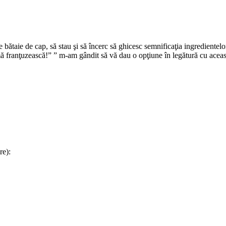
e bătaie de cap, să stau şi să încerc să ghicesc semnificaţia ingrediente
firmă franţuzească!” ” m-am gândit să vă dau o opţiune în legătură cu acea
re):