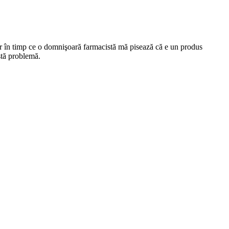
lor în timp ce o domnişoară farmacistă mă pisează că e un produs
stă problemă.