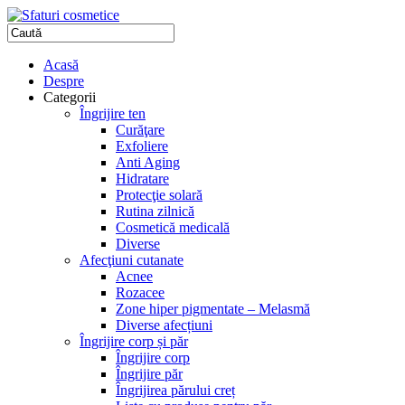
Acasă
Despre
Categorii
Îngrijire ten
Curăţare
Exfoliere
Anti Aging
Hidratare
Protecţie solară
Rutina zilnică
Cosmetică medicală
Diverse
Afecţiuni cutanate
Acnee
Rozacee
Zone hiper pigmentate – Melasmă
Diverse afecțiuni
Îngrijire corp și păr
Îngrijire corp
Îngrijire păr
Îngrijirea părului creț