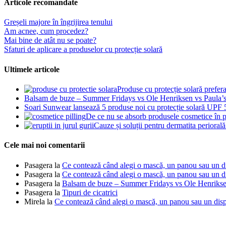
Articole recomandate
Greșeli majore în îngrijirea tenului
Am acnee, cum procedez?
Mai bine de atât nu se poate?
Sfaturi de aplicare a produselor cu protecție solară
Ultimele articole
Produse cu protecție solară prefer
Balsam de buze – Summer Fridays vs Ole Henriksen vs Paula’
Soari Sunwear lansează 5 produse noi cu protecție solară UPF
De ce nu se absorb produsele cosmetice în p
Cauze și soluții pentru dermatita periorală 
Cele mai noi comentarii
Pasagera
la
Ce contează când alegi o mască, un panou sau un dis
Pasagera
la
Ce contează când alegi o mască, un panou sau un dis
Pasagera
la
Balsam de buze – Summer Fridays vs Ole Henrikse
Pasagera
la
Tipuri de cicatrici
Mirela
la
Ce contează când alegi o mască, un panou sau un dispo