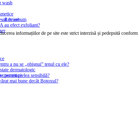
ng wash
smetice
c - Review
cesul de sebum
 au efect exfoliant?
zer
cerea informațiilor de pe site este strict interzisă și pedepsită conform l
ice
ntru a nu se „obişnui” tenul cu ele?
state dermatologic
le cosmetice
 pentru pielea sensibilă?
devărat mai bune decât Botoxul?