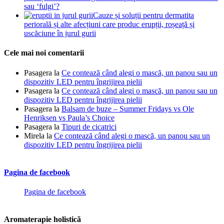
sau ‘fulgi’?
Cauze și soluții pentru dermatita
periorală și alte afecțiuni care produc erupții, roșeață și
uscăciune în jurul gurii
Cele mai noi comentarii
Pasagera
la
Ce contează când alegi o mască, un panou sau un
dispozitiv LED pentru îngrijirea pielii
Pasagera
la
Ce contează când alegi o mască, un panou sau un
dispozitiv LED pentru îngrijirea pielii
Pasagera
la
Balsam de buze – Summer Fridays vs Ole
Henriksen vs Paula’s Choice
Pasagera
la
Tipuri de cicatrici
Mirela
la
Ce contează când alegi o mască, un panou sau un
dispozitiv LED pentru îngrijirea pielii
Pagina de facebook
Pagina de facebook
Aromaterapie holistică