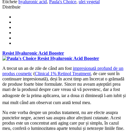
Etichete
hyaluronic acid
,
Paula's Choice
,
ulei vegetal
Distribuie
Resist Hyaluronic Acid Booster
A trecut un an de zile de când am fost
impresionată profund de un
produs cosmetic
(
Clinical 1% Retinol Treatment
, de care sunt în
continuare impresionată), deși în acest timp am încercat o grămadă
de produse foarte bine formulate. Sincer nu aveam așteptări prea
mari de la produsul despre care vreau să vă povestesc, dar a fost
adragoste de la prima aplicarea, iar a doua zi dimineață l-am iubit și
mai mult când am observat cum arată tenul meu.
Nu este vorba despre un produs tratament, nu are efecte asupra
punctelor negre, acneei sau asupra altor afecțiuni cutanate. Acest
produs este un concentrat anti aging care pur și simplu, în cazul
meu, conferă o luminozitatea aparte tenului și netezește liniile fine.