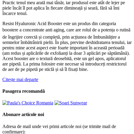
Practic tenul meu arată mai tânăr, iar produsul este atât de lejer pe
piele încât îl pot aplica în fiecare dimineață și seară, fără să îmi
încarce tenul.
Resist Hyaluronic Acid Booster este un produs din categoria
boostere a concentrate anti aging, care are rolul de a potența o rutină
de îngrijire corectă și completă, prin acțiunea de îmbunătățire a
semnelor îmbătrânirii pielii. În plus, previne deshidratarea tenului, iar
pentru mine acest aspect este foarte important în această perioadă
(am redus și aplicările de exfolianți la doar 3 aplicări pe săptămână).
Acest booster are o textură deosebită, este un gel apos, aplicatorul
are pipetă. La prima folosire este necesar să introduceți restrictorul
de aer de pe pipetă pe sticlă și să îl fixați bine.
Citește mai departe
Pasagera recomandă
Abonare articole noi
Adresa de mail unde vei primi articole noi (se trimite mail de
confirmare):