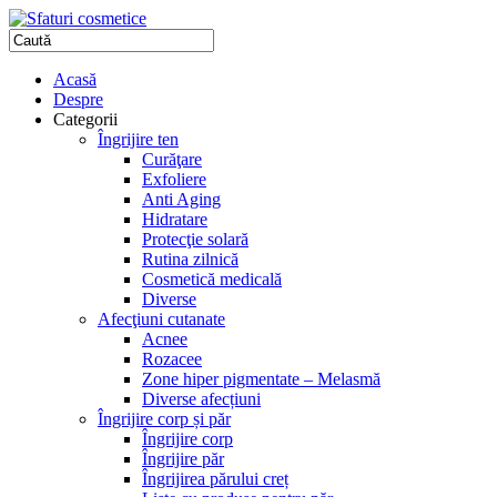
Acasă
Despre
Categorii
Îngrijire ten
Curăţare
Exfoliere
Anti Aging
Hidratare
Protecţie solară
Rutina zilnică
Cosmetică medicală
Diverse
Afecţiuni cutanate
Acnee
Rozacee
Zone hiper pigmentate – Melasmă
Diverse afecțiuni
Îngrijire corp și păr
Îngrijire corp
Îngrijire păr
Îngrijirea părului creț