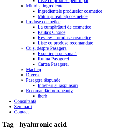
Liste cu produse pentru păr
Mituri și ingrediente
Ingredientele produselor cosmetice
Mituri şi realităţi cosmetice
Produse cosmetice
La cumpărături de cosmetice
Paula’s Choice
Review – produse cosmetice
Liste cu produse recomandate
Cu și despre Pasagera
Experienţa personală
Rutina Pasagerei
Cartea Pasagerei
Machiaj
Diverse
Pasagera răspunde
Întrebări și răspunsuri
Recomandări non-beauty
iherb
Consultanță
Seminarii
Contact
Tag - hyaluronic acid