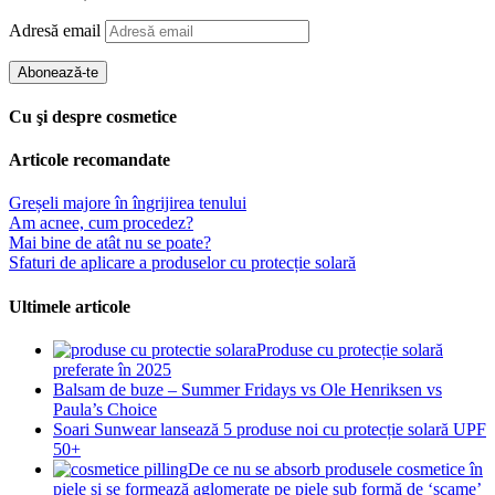
Adresă email
Abonează-te
Cu şi despre cosmetice
Articole recomandate
Greșeli majore în îngrijirea tenului
Am acnee, cum procedez?
Mai bine de atât nu se poate?
Sfaturi de aplicare a produselor cu protecție solară
Ultimele articole
Produse cu protecție solară
preferate în 2025
Balsam de buze – Summer Fridays vs Ole Henriksen vs
Paula’s Choice
Soari Sunwear lansează 5 produse noi cu protecție solară UPF
50+
De ce nu se absorb produsele cosmetice în
piele și se formează aglomerate pe piele sub formă de ‘scame’