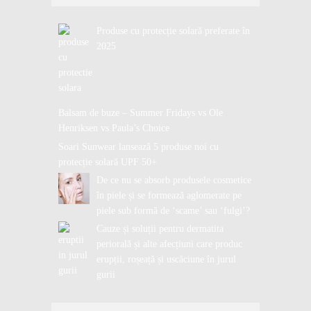
Produse cu protecție solară preferate în
2025
Balsam de buze – Summer Fridays vs Ole
Henriksen vs Paula’s Choice
Soari Sunwear lansează 5 produse noi cu
protecție solară UPF 50+
De ce nu se absorb produsele cosmetice
în piele și se formează aglomerate pe
piele sub formă de ‘scame’ sau ‘fulgi’?
Cauze și soluții pentru dermatita
periorală și alte afecțiuni care produc
erupții, roșeață și uscăciune în jurul
gurii