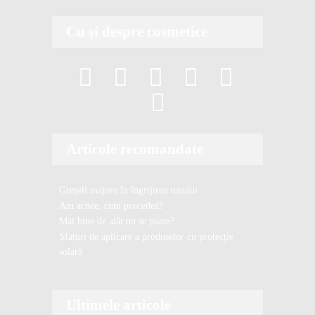
ă
e
Cu şi despre cosmetice
m
a
i
l
Articole recomandate
Greșeli majore în îngrijirea tenului
Am acnee, cum procedez?
Mai bine de atât nu se poate?
Sfaturi de aplicare a produselor cu protecție
solară
Ultimele articole