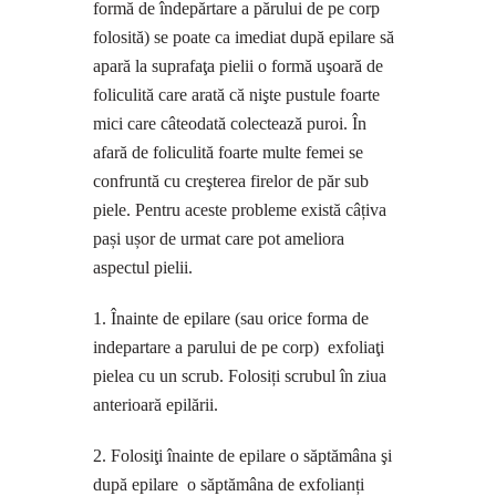
formă de îndepărtare a părului de pe corp
folosită) se poate ca imediat după epilare să
apară la suprafaţa pielii o formă uşoară de
foliculită care arată că nişte pustule foarte
mici care câteodată colectează puroi. În
afară de foliculită foarte multe femei se
confruntă cu creşterea firelor de păr sub
piele. Pentru aceste probleme există câțiva
pași ușor de urmat care pot ameliora
aspectul pielii.
1. Înainte de epilare (sau orice forma de
indepartare a parului de pe corp) exfoliaţi
pielea cu un scrub. Folosiți scrubul în ziua
anterioară epilării.
2. Folosiţi înainte de epilare o săptămâna şi
după epilare o săptămâna de exfolianți