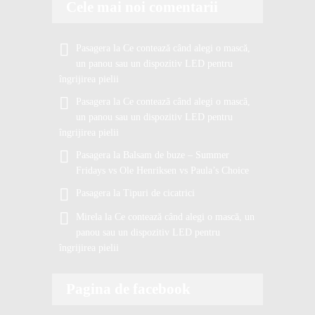
Cele mai noi comentarii
Pasagera
la
Ce contează când alegi o mască,
un panou sau un dispozitiv LED pentru
îngrijirea pielii
Pasagera
la
Ce contează când alegi o mască,
un panou sau un dispozitiv LED pentru
îngrijirea pielii
Pasagera
la
Balsam de buze – Summer
Fridays vs Ole Henriksen vs Paula’s Choice
Pasagera
la
Tipuri de cicatrici
Mirela
la
Ce contează când alegi o mască, un
panou sau un dispozitiv LED pentru
îngrijirea pielii
Pagina de facebook