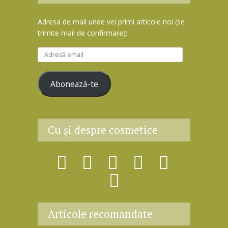
Adresa de mail unde vei primi articole noi (se
trimite mail de confirmare):
A
d
r
Abonează-te
e
s
ă
e
Cu şi despre cosmetice
m
a
i
l
Articole recomandate