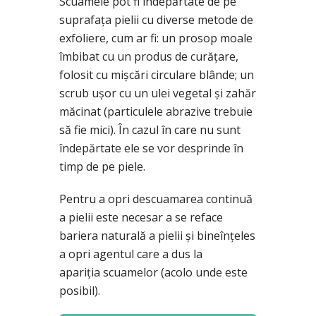
Scuamele pot fi îndepărtate de pe
suprafața pielii cu diverse metode de
exfoliere, cum ar fi: un prosop moale
îmbibat cu un produs de curățare,
folosit cu mișcări circulare blânde; un
scrub ușor cu un ulei vegetal și zahăr
măcinat (particulele abrazive trebuie
să fie mici). În cazul în care nu sunt
îndepărtate ele se vor desprinde în
timp de pe piele.
Pentru a opri descuamarea continuă
a pielii este necesar a se reface
bariera naturală a pielii și bineînțeles
a opri agentul care a dus la
apariția scuamelor (acolo unde este
posibil).