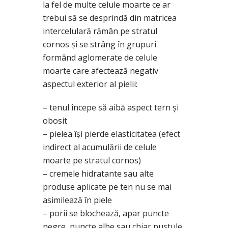
la fel de multe celule moarte ce ar
trebui să se desprindă din matricea
intercelulară rămân pe stratul
cornos şi se strâng în grupuri
formând aglomerate de celule
moarte care afectează negativ
aspectul exterior al pielii:
– tenul începe să aibă aspect tern şi
obosit
– pielea îşi pierde elasticitatea (efect
indirect al acumulării de celule
moarte pe stratul cornos)
– cremele hidratante sau alte
produse aplicate pe ten nu se mai
asimilează în piele
– porii se blochează, apar puncte
negre, puncte albe sau chiar pustule