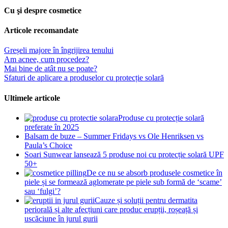
Cu şi despre cosmetice
Articole recomandate
Greșeli majore în îngrijirea tenului
Am acnee, cum procedez?
Mai bine de atât nu se poate?
Sfaturi de aplicare a produselor cu protecție solară
Ultimele articole
Produse cu protecție solară
preferate în 2025
Balsam de buze – Summer Fridays vs Ole Henriksen vs
Paula’s Choice
Soari Sunwear lansează 5 produse noi cu protecție solară UPF
50+
De ce nu se absorb produsele cosmetice în
piele și se formează aglomerate pe piele sub formă de ‘scame’
sau ‘fulgi’?
Cauze și soluții pentru dermatita
periorală și alte afecțiuni care produc erupții, roșeață și
uscăciune în jurul gurii