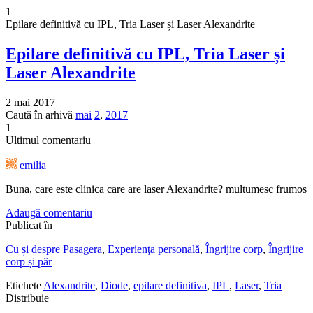
1
Epilare definitivă cu IPL, Tria Laser și Laser Alexandrite
Epilare definitivă cu IPL, Tria Laser și
Laser Alexandrite
2 mai 2017
Caută în arhivă
mai
2
,
2017
1
Ultimul comentariu
emilia
Buna, care este clinica care are laser Alexandrite? multumesc frumos
Adaugă comentariu
Publicat în
Cu și despre Pasagera
,
Experienţa personală
,
Îngrijire corp
,
Îngrijire
corp și păr
Etichete
Alexandrite
,
Diode
,
epilare definitiva
,
IPL
,
Laser
,
Tria
Distribuie