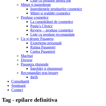
Liste cu produse pentru păr
Mituri și ingrediente
Ingredientele produselor cosmetice
Mituri şi realităţi cosmetice
Produse cosmetice
La cumpărături de cosmetice
Paula’s Choice
Review – produse cosmetice
Liste cu produse recomandate
Cu și despre Pasagera
Experienţa personală
Rutina Pasagerei
Cartea Pasagerei
Machiaj
Diverse
Pasagera răspunde
Întrebări și răspunsuri
Recomandări non-beauty
iherb
Consultanță
Seminarii
Contact
Tag - epilare definitiva