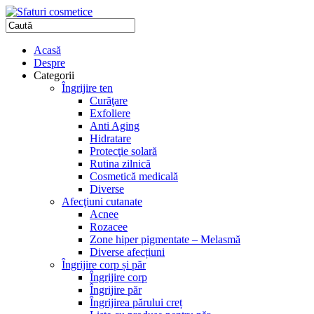
Acasă
Despre
Categorii
Îngrijire ten
Curăţare
Exfoliere
Anti Aging
Hidratare
Protecţie solară
Rutina zilnică
Cosmetică medicală
Diverse
Afecţiuni cutanate
Acnee
Rozacee
Zone hiper pigmentate – Melasmă
Diverse afecțiuni
Îngrijire corp și păr
Îngrijire corp
Îngrijire păr
Îngrijirea părului creț