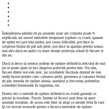
Îndepărtarea părului de pe anumite zone ale corpului poate fi
neplăcută, iar uneori metodele temporare (epilare cu ceară, aparate
de epilat etc) pot irita pielea, pot cauza foliculită, pot duce la
creșterea firului de păr sub piele, pot duce la apariția petelor solare,
mai ales dacă nu aplici cu mare atenție protecția solară în fiecare zi
din an.
Dacă ai decis să urmezi ședințe de epilare definitivă articolul de mai
jos te poate ajuta să faci alegerea potrivită pentru tine. Nu uita,
fiecare dintre noi este unic, iar rezultatele fiecăruia depind de mai
mulți factori printre care: culoarea pielii, grosimea și culoarea firului
de păr, metoda de epilare aleasă, numărul și frecvența ședințelor,
schimbări hormonale în organism, etc.
Pentru nici o metodă de epilare definitivă nu există garanții cu
privire la rezultate. Practic înainte să încerci poți doar să speri
anumite rezultate, de aceea este bine să alegi cu atenție felul în care
îți vei investi resursele pentru a încerca metodele de epilare.