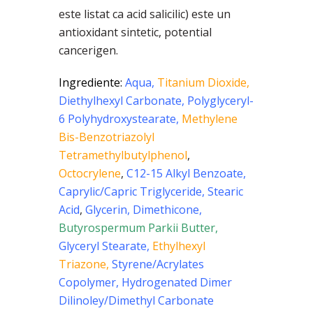
este listat ca acid salicilic) este un
antioxidant sintetic, potential
cancerigen.
Ingrediente:
Aqua,
Titanium Dioxide,
Diethylhexyl Carbonate, Polyglyceryl-
6 Polyhydroxystearate,
Methylene
Bis-Benzotriazolyl
Tetramethylbutylphenol
,
Octocrylene
,
C12-15 Alkyl Benzoate,
Caprylic/Capric Triglyceride, Stearic
Acid
,
Glycerin,
Dimethicone,
Butyrospermum Parkii Butter,
Glyceryl Stearate,
Ethylhexyl
Triazone,
Styrene/Acrylates
Copolymer, Hydrogenated Dimer
Dilinoley/Dimethyl Carbonate