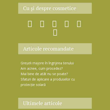
e
Cu şi despre cosmetice
m
a
i
l
Articole recomandate
Greșeli majore în îngrijirea tenului
Am acnee, cum procedez?
Mai bine de atât nu se poate?
Sfaturi de aplicare a produselor cu
protecție solară
Ultimele articole