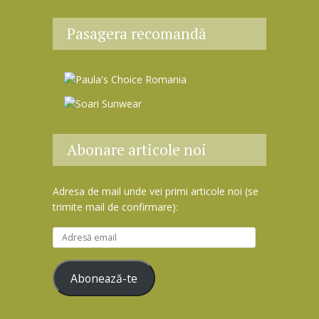
Pasagera recomandă
Abonare articole noi
Adresa de mail unde vei primi articole noi (se
trimite mail de confirmare):
A
d
r
Abonează-te
e
s
ă