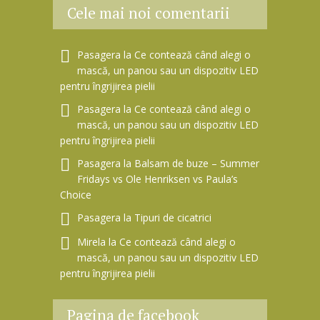
Cele mai noi comentarii
Pasagera
la
Ce contează când alegi o
mască, un panou sau un dispozitiv LED
pentru îngrijirea pielii
Pasagera
la
Ce contează când alegi o
mască, un panou sau un dispozitiv LED
pentru îngrijirea pielii
Pasagera
la
Balsam de buze – Summer
Fridays vs Ole Henriksen vs Paula’s
Choice
Pasagera
la
Tipuri de cicatrici
Mirela
la
Ce contează când alegi o
mască, un panou sau un dispozitiv LED
pentru îngrijirea pielii
Pagina de facebook