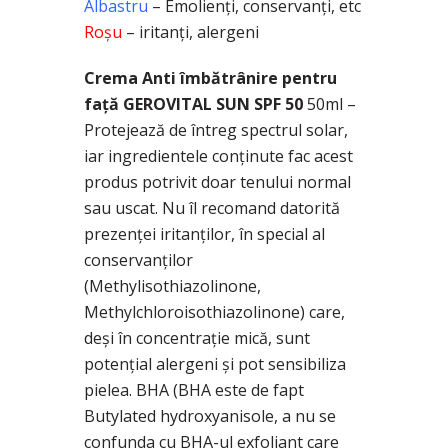
Albastru
– Emolienți, conservanți, etc
Roșu
– iritanți, alergeni
Crema Anti îmbătrânire pentru
față GEROVITAL SUN SPF 50
50ml –
Protejează de întreg spectrul solar,
iar ingredientele conținute fac acest
produs potrivit doar tenului normal
sau uscat. Nu îl recomand datorită
prezenței iritanților, în special al
conservanților
(Methylisothiazolinone,
Methylchloroisothiazolinone) care,
deși în concentrație mică, sunt
potențial alergeni și pot sensibiliza
pielea. BHA (BHA este de fapt
Butylated hydroxyanisole, a nu se
confunda cu BHA-ul exfoliant care