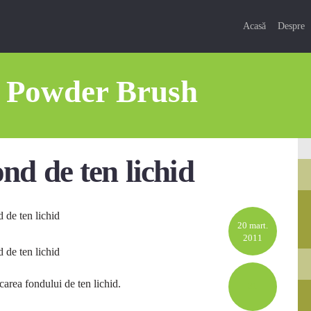
Acasă
Despre
o Powder Brush
nd de ten lichid
20 mart.
2011
carea fondului de ten lichid.
31