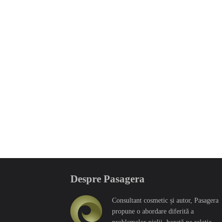
Despre Pasagera
Consultant cosmetic și autor, Pasagera
propune o abordare diferită a