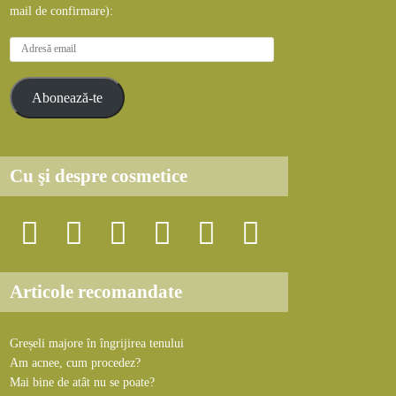
mail de confirmare):
A
d
r
Abonează-te
e
s
ă
e
Cu şi despre cosmetice
m
a
i
l
Articole recomandate
Greșeli majore în îngrijirea tenului
Am acnee, cum procedez?
Mai bine de atât nu se poate?