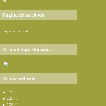
pielii
Pagina de facebook
Pagina de facebook
Aromaterapie holistică
Arhiva articole
►
2025 (5)
►
sept. (1)
►
2024 (6)
Produse cu protecție solară preferate în
►
►
iul. (1)
oct. (2)
►
2023 (4)