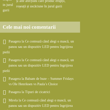
și alte afecțiuni care produc erupții,
roșeață și uscăciune în jurul gurii
Cele mai noi comentarii
Pasagera
la
Ce contează când alegi o mască, un
panou sau un dispozitiv LED pentru îngrijirea
pielii
Pasagera
la
Ce contează când alegi o mască, un
panou sau un dispozitiv LED pentru îngrijirea
pielii
Pasagera
la
Balsam de buze – Summer Fridays
vs Ole Henriksen vs Paula’s Choice
Pasagera
la
Tipuri de cicatrici
Mirela
la
Ce contează când alegi o mască, un
panou sau un dispozitiv LED pentru îngrijirea