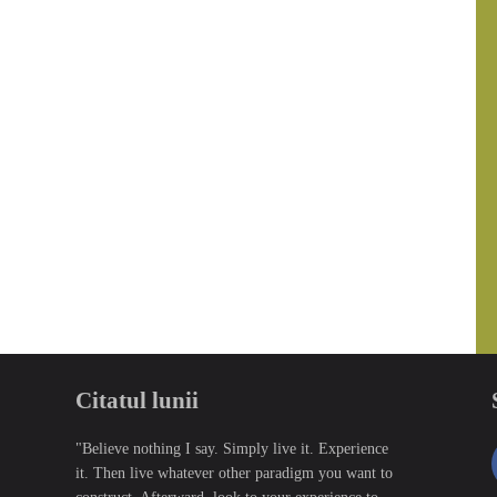
Citatul lunii
"Believe nothing I say. Simply live it. Experience
it. Then live whatever other paradigm you want to