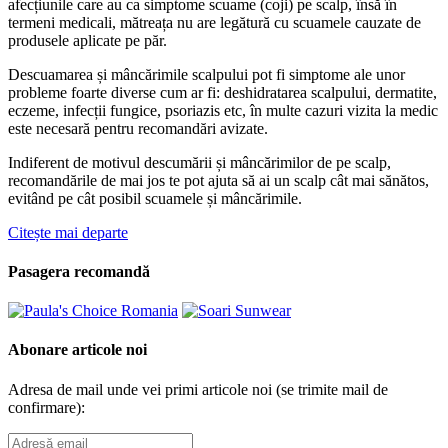
afecțiunile care au ca simptome scuame (coji) pe scalp, însă în
termeni medicali, mătreața nu are legătură cu scuamele cauzate de
produsele aplicate pe păr.
Descuamarea și mâncărimile scalpului pot fi simptome ale unor
probleme foarte diverse cum ar fi: deshidratarea scalpului, dermatite,
eczeme, infecții fungice, psoriazis etc, în multe cazuri vizita la medic
este necesară pentru recomandări avizate.
Indiferent de motivul descumării și mâncărimilor de pe scalp,
recomandările de mai jos te pot ajuta să ai un scalp cât mai sănătos,
evitând pe cât posibil scuamele și mâncărimile.
Citește mai departe
Pasagera recomandă
Abonare articole noi
Adresa de mail unde vei primi articole noi (se trimite mail de
confirmare):
Adresă