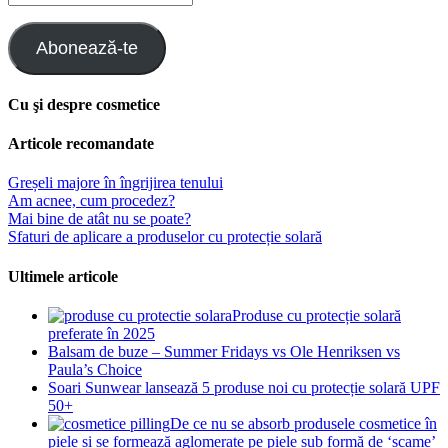
email
Abonează-te
Cu şi despre cosmetice
Articole recomandate
Greșeli majore în îngrijirea tenului
Am acnee, cum procedez?
Mai bine de atât nu se poate?
Sfaturi de aplicare a produselor cu protecție solară
Ultimele articole
Produse cu protecție solară
preferate în 2025
Balsam de buze – Summer Fridays vs Ole Henriksen vs
Paula’s Choice
Soari Sunwear lansează 5 produse noi cu protecție solară UPF
50+
De ce nu se absorb produsele cosmetice în
piele și se formează aglomerate pe piele sub formă de ‘scame’