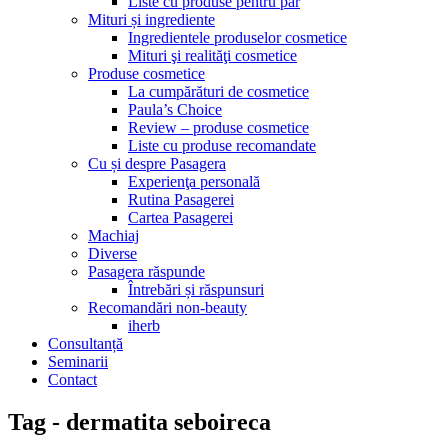
Liste cu produse pentru păr
Mituri și ingrediente
Ingredientele produselor cosmetice
Mituri şi realităţi cosmetice
Produse cosmetice
La cumpărături de cosmetice
Paula’s Choice
Review – produse cosmetice
Liste cu produse recomandate
Cu și despre Pasagera
Experienţa personală
Rutina Pasagerei
Cartea Pasagerei
Machiaj
Diverse
Pasagera răspunde
Întrebări și răspunsuri
Recomandări non-beauty
iherb
Consultanță
Seminarii
Contact
Tag - dermatita seboireca