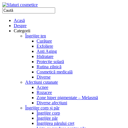
Acasă
Despre
Categorii
Îngrijire ten
Curăţare
Exfoliere
Anti Aging
Hidratare
Protecţie solară
Rutina zilnică
Cosmetică medicală
Diverse
Afecţiuni cutanate
Acnee
Rozacee
Zone hiper pigmentate – Melasmă
Diverse afecțiuni
Îngrijire corp și păr
Îngrijire corp
Îngrijire păr
Îngrijirea părului creț