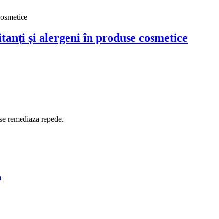
 cosmetice
tanți și alergeni în produse cosmetice
i se remediaza repede.
m