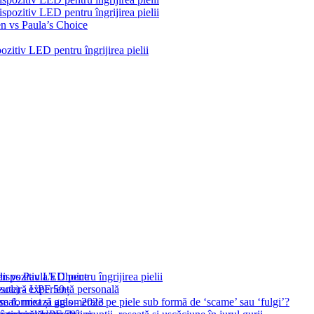
pozitiv LED pentru îngrijirea pielii
n vs Paula’s Choice
zitiv LED pentru îngrijirea pielii
n vs Paula’s Choice
spozitiv LED pentru îngrijirea pielii
e solară UPF 50+
zute) - experiență personală
 se formează aglomerate pe piele sub formă de ‘scame’ sau ‘fulgi’?
rmal, mixt și gras - 2023