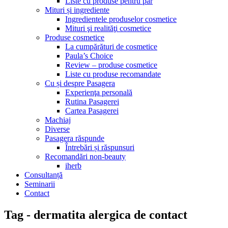
Liste cu produse pentru păr
Mituri și ingrediente
Ingredientele produselor cosmetice
Mituri şi realităţi cosmetice
Produse cosmetice
La cumpărături de cosmetice
Paula’s Choice
Review – produse cosmetice
Liste cu produse recomandate
Cu și despre Pasagera
Experienţa personală
Rutina Pasagerei
Cartea Pasagerei
Machiaj
Diverse
Pasagera răspunde
Întrebări și răspunsuri
Recomandări non-beauty
iherb
Consultanță
Seminarii
Contact
Tag - dermatita alergica de contact