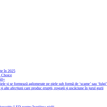
ate în 2025
s Choice
 50+
iele și se formează aglomerate pe piele sub formă de ‘scame’ sau ‘fulgi
și alte afecțiuni care produc erupții, roșeață și uscăciune în jurul gurii
pozitiv LED pentru îngrijirea pielii