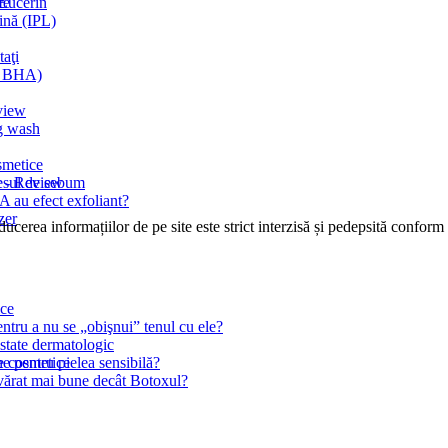
 Eucerin
c
re
mină (IPL)
taţi
şi BHA)
view
ng wash
smetice
c - Review
cesul de sebum
 au efect exfoliant?
zer
cerea informațiilor de pe site este strict interzisă și pedepsită conform l
ice
ntru a nu se „obişnui” tenul cu ele?
state dermatologic
le cosmetice
 pentru pielea sensibilă?
devărat mai bune decât Botoxul?