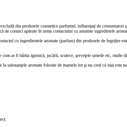
 excludă din produsele cosmetice parfumul, influenţaţi de consumatori şi
ergică de contact apărute în urma contactului cu anumite ingredietele aroma
ontactul cu ingredientele aromate (parfum) din produsele de îngrijire este
m ar fi hârtia igienică, jucării, scutece, şerveţele umede etc, multe din 
tate la substanţele aromate folosite de mamele lor şi nu cred că mai este n
re):