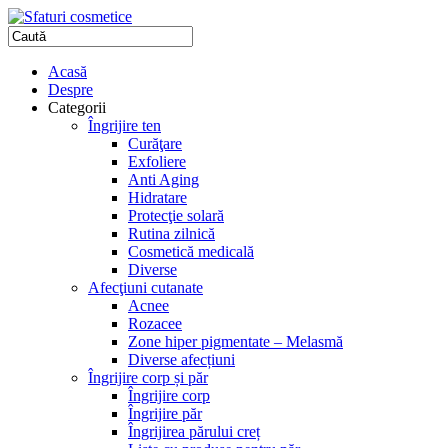
Acasă
Despre
Categorii
Îngrijire ten
Curăţare
Exfoliere
Anti Aging
Hidratare
Protecţie solară
Rutina zilnică
Cosmetică medicală
Diverse
Afecţiuni cutanate
Acnee
Rozacee
Zone hiper pigmentate – Melasmă
Diverse afecțiuni
Îngrijire corp și păr
Îngrijire corp
Îngrijire păr
Îngrijirea părului creț