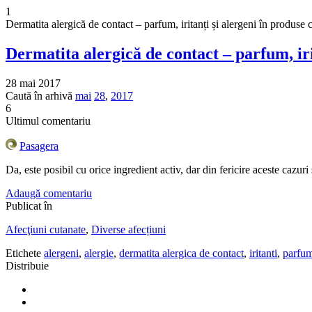
1
Dermatita alergică de contact – parfum, iritanți și alergeni în produse
Dermatita alergică de contact – parfum, iri
28 mai 2017
Caută în arhivă
mai
28
,
2017
6
Ultimul comentariu
Pasagera
Da, este posibil cu orice ingredient activ, dar din fericire aceste cazur
Adaugă comentariu
Publicat în
Afecţiuni cutanate
,
Diverse afecțiuni
Etichete
alergeni
,
alergie
,
dermatita alergica de contact
,
iritanti
,
parfu
Distribuie