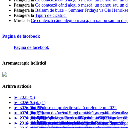
Pasagera
la
Ce contează când alegi o mască, un panou sau un dis
Pasagera
la
Balsam de buze – Summer Fridays vs Ole Henrikse
Pasagera
la
Tipuri de cicatrici
Mirela
la
Ce contează când alegi o mască, un panou sau un dispo
Pagina de facebook
Pagina de facebook
Aromaterapie holistică
Arhiva articole
►
2025 (5)
►
2024 (6)
►
sept. (1)
►
2023 (4)
►
►
iul. (1)
oct. (2)
Produse cu protecție solară preferate în 2025
►
2021 (1)
►
►
►
mai (1)
iul. (2)
oct. (1)
Balsam de buze - Summer Fridays vs Ole Henrikse
Ce contează când alegi o mască, un panou sau un di
►
2020 (6)
►
►
►
►
feb. (1)
mart. (1)
sept. (2)
ian. (1)
Soari Sunwear lansează 5 produse noi cu protecți
Blefaroplastie superioară (corectarea pleoapelor că
Grupul Paula's Choice România - Discuții
Rutina de îngrijire a tenului meu în 2023
►
2019 (18)
►
►
►
►
ian. (1)
feb. (1)
mart. (1)
mart. (2)
De ce nu se absorb produsele cosmetice în piele și
Protecție solară și machiaj în zilele lungi de vară
Când expiră produsele cosmetice?
Produse preferate cu protecție solară pentru ten no
Îngrijirea tenului și pielii corpului la menopauză