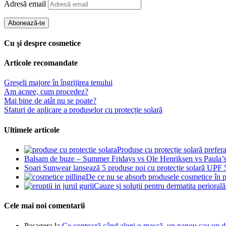
Adresă email
Abonează-te
Cu şi despre cosmetice
Articole recomandate
Greșeli majore în îngrijirea tenului
Am acnee, cum procedez?
Mai bine de atât nu se poate?
Sfaturi de aplicare a produselor cu protecție solară
Ultimele articole
Produse cu protecție solară prefer
Balsam de buze – Summer Fridays vs Ole Henriksen vs Paula’
Soari Sunwear lansează 5 produse noi cu protecție solară UPF
De ce nu se absorb produsele cosmetice în p
Cauze și soluții pentru dermatita periorală 
Cele mai noi comentarii
Pasagera
la
Ce contează când alegi o mască, un panou sau un dis