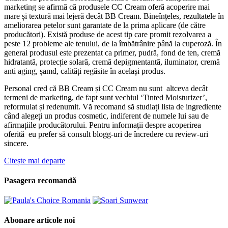
marketing se afirmă că produsele CC Cream oferă acoperire mai
mare și textură mai lejeră decât BB Cream. Bineînțeles, rezultatele în
ameliorarea petelor sunt garantate de la prima aplicare (de către
producători). Există produse de acest tip care promit rezolvarea a
peste 12 probleme ale tenului, de la îmbătrânire până la cuperoză. În
general produsul este prezentat ca primer, pudră, fond de ten, cremă
hidratantă, protecție solară, cremă depigmentantă, iluminator, cremă
anti aging, șamd, calități regăsite în același produs.
Personal cred că BB Cream și CC Cream nu sunt altceva decât
termeni de marketing, de fapt sunt vechiul ‘Tinted Moisturizer’,
reformulat și redenumit. Vă recomand să studiați lista de ingrediente
când alegeți un produs cosmetic, indiferent de numele lui sau de
afirmațiile producătorului. Pentru informații despre acoperirea
oferită eu prefer să consult blogg-uri de încredere cu review-uri
sincere.
Citește mai departe
Pasagera recomandă
Abonare articole noi