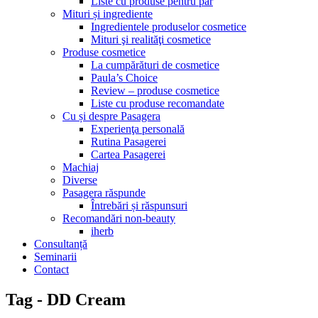
Liste cu produse pentru păr
Mituri și ingrediente
Ingredientele produselor cosmetice
Mituri şi realităţi cosmetice
Produse cosmetice
La cumpărături de cosmetice
Paula’s Choice
Review – produse cosmetice
Liste cu produse recomandate
Cu și despre Pasagera
Experienţa personală
Rutina Pasagerei
Cartea Pasagerei
Machiaj
Diverse
Pasagera răspunde
Întrebări și răspunsuri
Recomandări non-beauty
iherb
Consultanță
Seminarii
Contact
Tag - DD Cream