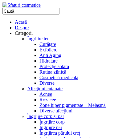
Acasă
Despre
Categorii
Îngrijire ten
Curăţare
Exfoliere
Anti Aging
Hidratare
Protecţie solară
Rutina zilnică
Cosmetică medicală
Diverse
Afecţiuni cutanate
Acnee
Rozacee
Zone hiper pigmentate – Melasmă
Diverse afecțiuni
Îngrijire corp și păr
Îngrijire corp
Îngrijire păr
Îngrijirea părului creț