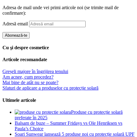
Adresa de mail unde vei primi articole noi (se trimite mail de
confirmare):
Adresă email
Abonează-te
Cu şi despre cosmetice
Articole recomandate
Greșeli majore în îngrijirea tenului
Am acnee, cum procedez?
Mai bine de atât nu se poate?
Sfaturi de aplicare a produselor cu protecție solară
Ultimele articole
Produse cu protecție solară
preferate în 2025
Balsam de buze – Summer Fridays vs Ole Henriksen vs
Paula’s Choice
Soari Sunwear lansează 5 produse noi cu protecție solară UPF