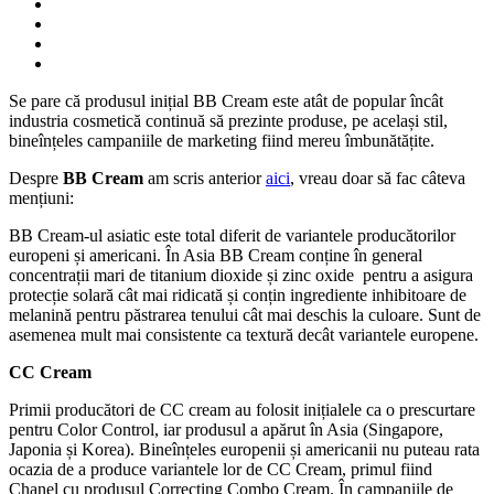
Se pare că produsul inițial BB Cream este atât de popular încât
industria cosmetică continuă să prezinte produse, pe același stil,
bineînțeles campaniile de marketing fiind mereu îmbunătățite.
Despre
BB Cream
am scris anterior
aici
, vreau doar să fac câteva
mențiuni:
BB Cream-ul asiatic este total diferit de variantele producătorilor
europeni și americani. În Asia BB Cream conține în general
concentrații mari de titanium dioxide și zinc oxide pentru a asigura
protecție solară cât mai ridicată și conțin ingrediente inhibitoare de
melanină pentru păstrarea tenului cât mai deschis la culoare. Sunt de
asemenea mult mai consistente ca textură decât variantele europene.
CC Cream
Primii producători de CC cream au folosit inițialele ca o prescurtare
pentru Color Control, iar produsul a apărut în Asia (Singapore,
Japonia și Korea). Bineînțeles europenii și americanii nu puteau rata
ocazia de a produce variantele lor de CC Cream, primul fiind
Chanel cu produsul Correcting Combo Cream. În campaniile de