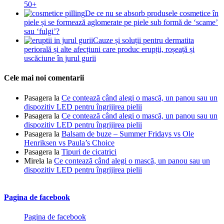
50+
De ce nu se absorb produsele cosmetice în
piele și se formează aglomerate pe piele sub formă de ‘scame’
sau ‘fulgi’?
Cauze și soluții pentru dermatita
periorală și alte afecțiuni care produc erupții, roșeață și
uscăciune în jurul gurii
Cele mai noi comentarii
Pasagera
la
Ce contează când alegi o mască, un panou sau un
dispozitiv LED pentru îngrijirea pielii
Pasagera
la
Ce contează când alegi o mască, un panou sau un
dispozitiv LED pentru îngrijirea pielii
Pasagera
la
Balsam de buze – Summer Fridays vs Ole
Henriksen vs Paula’s Choice
Pasagera
la
Tipuri de cicatrici
Mirela
la
Ce contează când alegi o mască, un panou sau un
dispozitiv LED pentru îngrijirea pielii
Pagina de facebook
Pagina de facebook