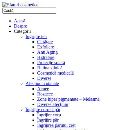
Acasă
Despre
Categorii
Îngrijire ten
Curăţare
Exfoliere
Anti Aging
Hidratare
Protecţie solară
Rutina zilnică
Cosmetică medicală
Diverse
Afecţiuni cutanate
Acnee
Rozacee
Zone hiper pigmentate – Melasmă
Diverse afecțiuni
Îngrijire corp și păr
Îngrijire corp
Îngrijire păr
Îngrijirea părului creț