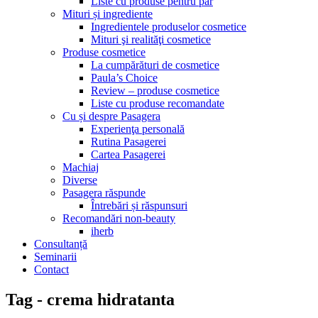
Liste cu produse pentru păr
Mituri și ingrediente
Ingredientele produselor cosmetice
Mituri şi realităţi cosmetice
Produse cosmetice
La cumpărături de cosmetice
Paula’s Choice
Review – produse cosmetice
Liste cu produse recomandate
Cu și despre Pasagera
Experienţa personală
Rutina Pasagerei
Cartea Pasagerei
Machiaj
Diverse
Pasagera răspunde
Întrebări și răspunsuri
Recomandări non-beauty
iherb
Consultanță
Seminarii
Contact
Tag - crema hidratanta