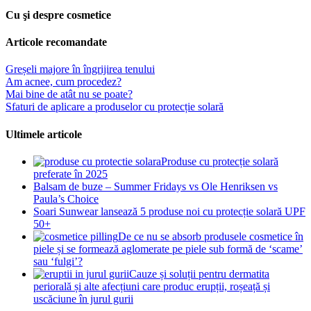
Cu şi despre cosmetice
Articole recomandate
Greșeli majore în îngrijirea tenului
Am acnee, cum procedez?
Mai bine de atât nu se poate?
Sfaturi de aplicare a produselor cu protecție solară
Ultimele articole
Produse cu protecție solară
preferate în 2025
Balsam de buze – Summer Fridays vs Ole Henriksen vs
Paula’s Choice
Soari Sunwear lansează 5 produse noi cu protecție solară UPF
50+
De ce nu se absorb produsele cosmetice în
piele și se formează aglomerate pe piele sub formă de ‘scame’
sau ‘fulgi’?
Cauze și soluții pentru dermatita
periorală și alte afecțiuni care produc erupții, roșeață și
uscăciune în jurul gurii