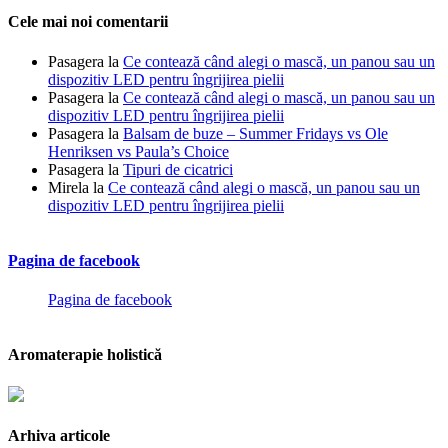
Cele mai noi comentarii
Pasagera
la
Ce contează când alegi o mască, un panou sau un
dispozitiv LED pentru îngrijirea pielii
Pasagera
la
Ce contează când alegi o mască, un panou sau un
dispozitiv LED pentru îngrijirea pielii
Pasagera
la
Balsam de buze – Summer Fridays vs Ole
Henriksen vs Paula’s Choice
Pasagera
la
Tipuri de cicatrici
Mirela
la
Ce contează când alegi o mască, un panou sau un
dispozitiv LED pentru îngrijirea pielii
Pagina de facebook
Pagina de facebook
Aromaterapie holistică
Arhiva articole