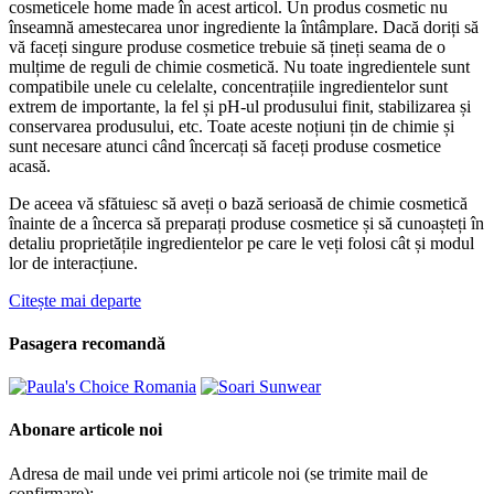
cosmeticele home made în acest articol. Un produs cosmetic nu
înseamnă amestecarea unor ingrediente la întâmplare. Dacă doriți să
vă faceți singure produse cosmetice trebuie să țineți seama de o
mulțime de reguli de chimie cosmetică. Nu toate ingredientele sunt
compatibile unele cu celelalte, concentrațiile ingredientelor sunt
extrem de importante, la fel și pH-ul produsului finit, stabilizarea și
conservarea produsului, etc. Toate aceste noțiuni țin de chimie și
sunt necesare atunci când încercați să faceți produse cosmetice
acasă.
De aceea vă sfătuiesc să aveți o bază serioasă de chimie cosmetică
înainte de a încerca să preparați produse cosmetice și să cunoașteți în
detaliu proprietățile ingredientelor pe care le veți folosi cât și modul
lor de interacțiune.
Citește mai departe
Pasagera recomandă
Abonare articole noi
Adresa de mail unde vei primi articole noi (se trimite mail de
confirmare):