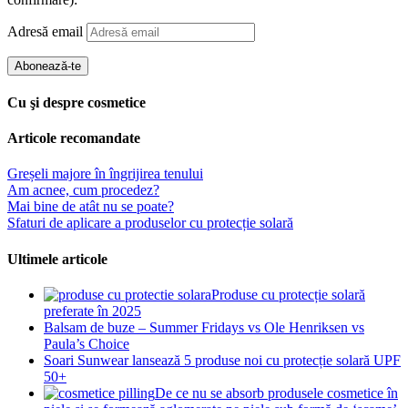
Adresă email
Abonează-te
Cu şi despre cosmetice
Articole recomandate
Greșeli majore în îngrijirea tenului
Am acnee, cum procedez?
Mai bine de atât nu se poate?
Sfaturi de aplicare a produselor cu protecție solară
Ultimele articole
Produse cu protecție solară
preferate în 2025
Balsam de buze – Summer Fridays vs Ole Henriksen vs
Paula’s Choice
Soari Sunwear lansează 5 produse noi cu protecție solară UPF
50+
De ce nu se absorb produsele cosmetice în