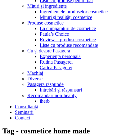
Liste cu produse pentru păr
Mituri și ingrediente
Ingredientele produselor cosmetice
Mituri şi realităţi cosmetice
Produse cosmetice
La cumpărături de cosmetice
Paula’s Choice
Review – produse cosmetice
Liste cu produse recomandate
Cu și despre Pasagera
Experienţa personală
Rutina Pasagerei
Cartea Pasagerei
Machiaj
Diverse
Pasagera răspunde
Întrebări și răspunsuri
Recomandări non-beauty
iherb
Consultanță
Seminarii
Contact
Tag - cosmetice home made