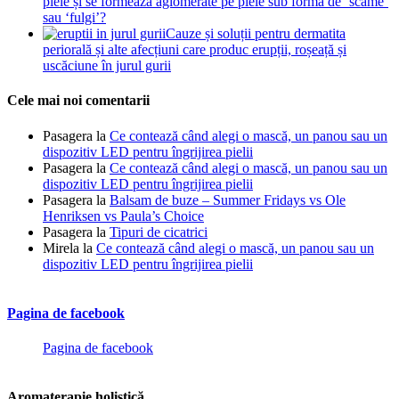
piele și se formează aglomerate pe piele sub formă de ‘scame’
sau ‘fulgi’?
Cauze și soluții pentru dermatita
periorală și alte afecțiuni care produc erupții, roșeață și
uscăciune în jurul gurii
Cele mai noi comentarii
Pasagera
la
Ce contează când alegi o mască, un panou sau un
dispozitiv LED pentru îngrijirea pielii
Pasagera
la
Ce contează când alegi o mască, un panou sau un
dispozitiv LED pentru îngrijirea pielii
Pasagera
la
Balsam de buze – Summer Fridays vs Ole
Henriksen vs Paula’s Choice
Pasagera
la
Tipuri de cicatrici
Mirela
la
Ce contează când alegi o mască, un panou sau un
dispozitiv LED pentru îngrijirea pielii
Pagina de facebook
Pagina de facebook
Aromaterapie holistică