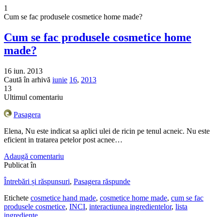
1
Cum se fac produsele cosmetice home made?
Cum se fac produsele cosmetice home
made?
16 iun. 2013
Caută în arhivă
iunie
16
,
2013
13
Ultimul comentariu
Pasagera
Elena, Nu este indicat sa aplici ulei de ricin pe tenul acneic. Nu este
eficient in tratarea petelor post acnee…
Adaugă comentariu
Publicat în
Întrebări și răspunsuri
,
Pasagera răspunde
Etichete
cosmetice hand made
,
cosmetice home made
,
cum se fac
produsele cosmetice
,
INCI
,
interactiunea ingredientelor
,
lista
ingrediente