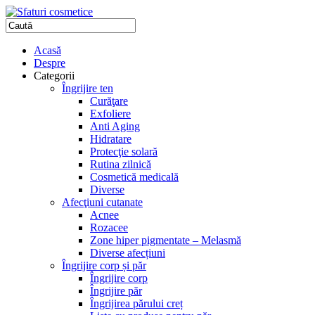
Acasă
Despre
Categorii
Îngrijire ten
Curăţare
Exfoliere
Anti Aging
Hidratare
Protecţie solară
Rutina zilnică
Cosmetică medicală
Diverse
Afecţiuni cutanate
Acnee
Rozacee
Zone hiper pigmentate – Melasmă
Diverse afecțiuni
Îngrijire corp și păr
Îngrijire corp
Îngrijire păr
Îngrijirea părului creț