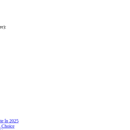
re):
ate în 2025
s Choice