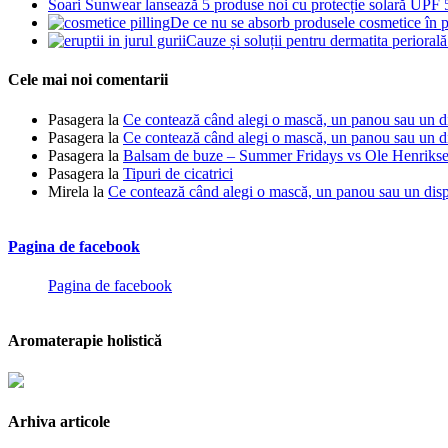
Soari Sunwear lansează 5 produse noi cu protecție solară UPF
De ce nu se absorb produsele cosmetice în p
Cauze și soluții pentru dermatita periorală 
Cele mai noi comentarii
Pasagera
la
Ce contează când alegi o mască, un panou sau un dis
Pasagera
la
Ce contează când alegi o mască, un panou sau un dis
Pasagera
la
Balsam de buze – Summer Fridays vs Ole Henrikse
Pasagera
la
Tipuri de cicatrici
Mirela
la
Ce contează când alegi o mască, un panou sau un dispo
Pagina de facebook
Pagina de facebook
Aromaterapie holistică
Arhiva articole