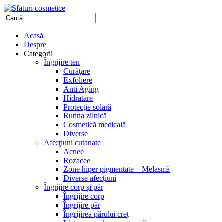
Acasă
Despre
Categorii
Îngrijire ten
Curăţare
Exfoliere
Anti Aging
Hidratare
Protecţie solară
Rutina zilnică
Cosmetică medicală
Diverse
Afecţiuni cutanate
Acnee
Rozacee
Zone hiper pigmentate – Melasmă
Diverse afecțiuni
Îngrijire corp și păr
Îngrijire corp
Îngrijire păr
Îngrijirea părului creț