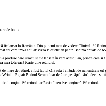
ctare de botox.
 să fie lansat în România. Din punctul meu de vedere Clinical 1% Retinol
st cel care ‘mi-a anulat’ vizita la estetician pentru ședința anuală de b
va produse care urmau să fie lansate în vara acestui an, printre care ș
ea mea tolerează foarte bine retinolul.
t de mare de retinol, a fost faptul că Paula l-a lăudat de nenumărate ori 
ive Wrinkle Repair Retinol Serum doar de 2 ori pe săptămână, deci este fo
inical conține 1% retinol, iar Resist Intensive conține 0.1% retinol.