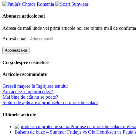
Abonare articole noi
Adresa de mail unde vei primi articole noi (se trimite mail de confirma
Adresă email
Abonează-te
Cu şi despre cosmetice
Articole recomandate
Greșeli majore în îngrijirea tenului
Am acnee, cum procedez?
Mai bine de atât nu se poate?
Sfaturi de aplicare a produselor cu protecție solară
Ultimele articole
Produse cu protecție solară prefer
Balsam de buze – Summer Fridays vs Ole Henriksen vs Paula’