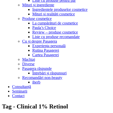
Liste cu produse pentru păr
Mituri și ingrediente
Ingredientele produselor cosmetice
Mituri şi realităţi cosmetice
Produse cosmetice
La cumpărături de cosmetice
Paula’s Choice
Review – produse cosmetice
Liste cu produse recomandate
Cu și despre Pasagera
Experienţa personală
Rutina Pasagerei
Cartea Pasagerei
Machiaj
Diverse
Pasagera răspunde
Întrebări și răspunsuri
Recomandări non-beauty
iherb
Consultanță
Seminarii
Contact
Tag - Clinical 1% Retinol