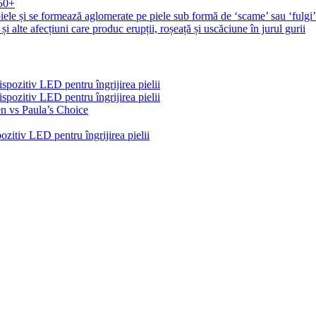
 50+
iele și se formează aglomerate pe piele sub formă de ‘scame’ sau ‘fulgi
și alte afecțiuni care produc erupții, roșeață și uscăciune în jurul gurii
pozitiv LED pentru îngrijirea pielii
pozitiv LED pentru îngrijirea pielii
n vs Paula’s Choice
zitiv LED pentru îngrijirea pielii