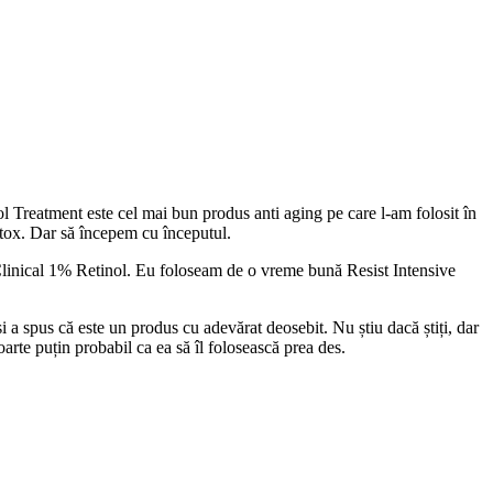
 Treatment este cel mai bun produs anti aging pe care l-am folosit în
otox. Dar să începem cu începutul.
i Clinical 1% Retinol. Eu foloseam de o vreme bună Resist Intensive
și a spus că este un produs cu adevărat deosebit. Nu știu dacă știți, dar
arte puțin probabil ca ea să îl folosească prea des.